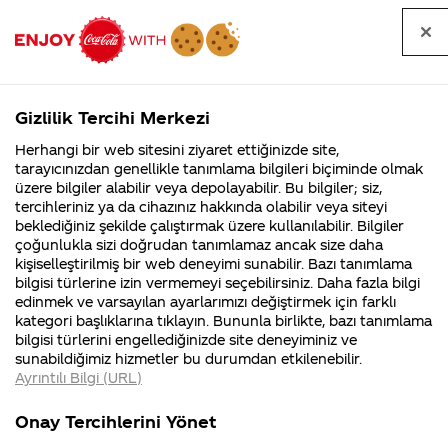
Tüm
Arama
Anasayfa
Haberler
Kapat
sorular
yap
Gizlilik Tercihi Merkezi
Arama yap
Herhangi bir web sitesini ziyaret ettiğinizde site,
Anasayfa
Sorular
Soru detayları
tarayıcınızdan genellikle tanımlama bilgileri biçiminde olmak
üzere bilgiler alabilir veya depolayabilir. Bu bilgiler; siz,
Coca-
Coca-
Kategoriler
Coca-Cola
Coca cola
Kapaktaki
tercihleriniz ya da cihazınız hakkında olabilir veya siteyi
Cola'nın
Cola’yı
nerenin
İsrail malı mı
Filistin'de
kim
beklediğiniz şekilde çalıştırmak üzere kullanılabilir. Bilgiler
malı?
Yani ...
fabr...
buldu?
çoğunlukla sizi doğrudan tanımlamaz ancak size daha
şifreleri
kişiselleştirilmiş bir web deneyimi sunabilir. Bazı tanımlama
Kurumsal
Kamp
bilgisi türlerine izin vermemeyi seçebilirsiniz. Daha fazla bilgi
gönderdim.
edinmek ve varsayılan ayarlarımızı değiştirmek için farklı
4355 Soru
90 Soru
kategori başlıklarına tıklayın. Bununla birlikte, bazı tanımlama
Birisinde
Coca-Cola
Kampany
bilgisi türlerini engellediğinizde site deneyiminiz ve
Şirketi
hakkınd
sunabildiğimiz hizmetler bu durumdan etkilenebilir.
hakkında
ettikleri
lisanslı
Ayrıntılı Bilgi (URL)
merak
Kampan
ettikleriniz.
koşulları
Kurumsal
Kampanyal
atkı ve
Fabrikalarımız,
kampany
Onay Tercihlerini Yönet
sertifikalarımız,
tarihleri
4355 Soru
90 Soru
faaliyet
temini v