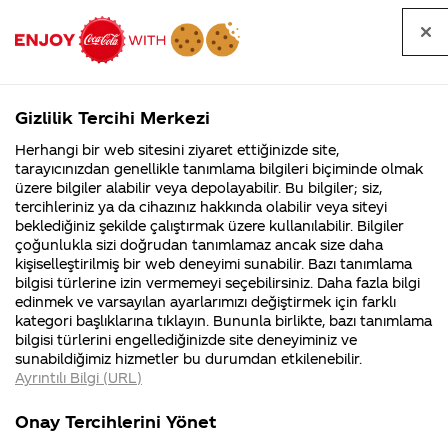
Tüm
Arama
Anasayfa
Haberler
Kapat
sorular
yap
Gizlilik Tercihi Merkezi
Arama yap
Herhangi bir web sitesini ziyaret ettiğinizde site,
Anasayfa
Sorular
Soru detayları
tarayıcınızdan genellikle tanımlama bilgileri biçiminde olmak
üzere bilgiler alabilir veya depolayabilir. Bu bilgiler; siz,
Coca-
Coca-
Kategoriler
Coca-Cola
Coca cola
ABD de ki
tercihleriniz ya da cihazınız hakkında olabilir veya siteyi
Cola'nın
Cola’yı
nerenin
İsrail malı mı
Filistin'de
kim
beklediğiniz şekilde çalıştırmak üzere kullanılabilir. Bilgiler
malı?
Yani ...
fabr...
buldu?
çoğunlukla sizi doğrudan tanımlamaz ancak size daha
Coca Cola
kişiselleştirilmiş bir web deneyimi sunabilir. Bazı tanımlama
Kurumsal
Kamp
bilgisi türlerine izin vermemeyi seçebilirsiniz. Daha fazla bilgi
ve
edinmek ve varsayılan ayarlarımızı değiştirmek için farklı
4355 Soru
90 Soru
kategori başlıklarına tıklayın. Bununla birlikte, bazı tanımlama
buradaki
Coca-Cola
Kampany
bilgisi türlerini engellediğinizde site deneyiminiz ve
Şirketi
hakkınd
sunabildiğimiz hizmetler bu durumdan etkilenebilir.
hakkında
ettikleri
tat olarak
Ayrıntılı Bilgi (URL)
merak
Kampan
ettikleriniz.
koşulları
Kurumsal
Kampanyal
neden
Fabrikalarımız,
kampany
Onay Tercihlerini Yönet
sertifikalarımız,
tarihleri
4355 Soru
90 Soru
faaliyet
temini v