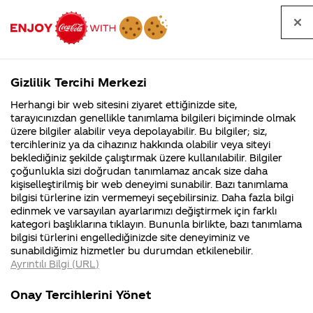
Tüm
Arama
Anasayfa
Haberler
Kapat
sorular
yap
Gizlilik Tercihi Merkezi
Arama yap
Herhangi bir web sitesini ziyaret ettiğinizde site,
Anasayfa
Sorular
Soru detayları
tarayıcınızdan genellikle tanımlama bilgileri biçiminde olmak
üzere bilgiler alabilir veya depolayabilir. Bu bilgiler; siz,
Coca-
Coca-
Kategoriler
Coca-Cola
Coca cola
Hextech
tercihleriniz ya da cihazınız hakkında olabilir veya siteyi
Cola'nın
Cola’yı
nerenin
İsrail malı mı
Filistin'de
kim
beklediğiniz şekilde çalıştırmak üzere kullanılabilir. Bilgiler
malı?
Yani ...
fabr...
buldu?
çoğunlukla sizi doğrudan tanımlamaz ancak size daha
seti
kişiselleştirilmiş bir web deneyimi sunabilir. Bazı tanımlama
Kurumsal
Kamp
bilgisi türlerine izin vermemeyi seçebilirsiniz. Daha fazla bilgi
hediyeli
edinmek ve varsayılan ayarlarımızı değiştirmek için farklı
4355 Soru
90 Soru
kategori başlıklarına tıklayın. Bununla birlikte, bazı tanımlama
coca cola
Coca-Cola
Kampany
bilgisi türlerini engellediğinizde site deneyiminiz ve
Şirketi
hakkınd
sunabildiğimiz hizmetler bu durumdan etkilenebilir.
hakkında
ettikleri
aldım fakat
Ayrıntılı Bilgi (URL)
merak
Kampan
ettikleriniz.
koşulları
Kurumsal
Kampanyal
site henuz
Fabrikalarımız,
kampany
Onay Tercihlerini Yönet
sertifikalarımız,
tarihleri
4355 Soru
90 Soru
faaliyet
temini v