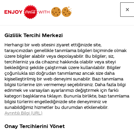
Tüm
Arama
Anasayfa
Haberler
Kapat
sorular
yap
Gizlilik Tercihi Merkezi
Arama yap
Herhangi bir web sitesini ziyaret ettiğinizde site,
Anasayfa
Sorular
Tüm Sorular
1061. Sayfa
tarayıcınızdan genellikle tanımlama bilgileri biçiminde olmak
üzere bilgiler alabilir veya depolayabilir. Bu bilgiler; siz,
Coca-
Coca-
Tüm sorular
Coca-Cola
Coca cola
tercihleriniz ya da cihazınız hakkında olabilir veya siteyi
Cola'nın
Cola’yı
nerenin
İsrail malı mı
Filistin'de
kim
beklediğiniz şekilde çalıştırmak üzere kullanılabilir. Bilgiler
malı?
Yani ...
fabr...
buldu?
çoğunlukla sizi doğrudan tanımlamaz ancak size daha
kişiselleştirilmiş bir web deneyimi sunabilir. Bazı tanımlama
Kurumsal
Kamp
bilgisi türlerine izin vermemeyi seçebilirsiniz. Daha fazla bilgi
edinmek ve varsayılan ayarlarımızı değiştirmek için farklı
4355 Soru
90 Soru
Tümü
Kurumsal
Kampanyalar
İçerik
kategori başlıklarına tıklayın. Bununla birlikte, bazı tanımlama
Coca-Cola
Kampany
bilgisi türlerini engellediğinizde site deneyiminiz ve
Şirketi
hakkınd
sunabildiğimiz hizmetler bu durumdan etkilenebilir.
hakkında
ettikleri
Ayrıntılı Bilgi (URL)
merak
Kampan
ettikleriniz.
koşulları
Yaklaşık olarak 2
Neden İsrail'le
Fabrikalarımız,
kampany
Onay Tercihlerini Yönet
sertifikalarımız,
tarihleri
aydır aldığım bütün
destek veriyor.
4
faaliyet
temini v