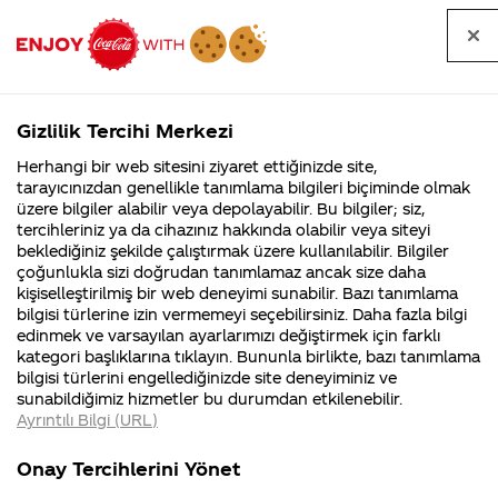
Tüm
Arama
Anasayfa
Haberler
Kapat
sorular
yap
Gizlilik Tercihi Merkezi
Arama yap
Herhangi bir web sitesini ziyaret ettiğinizde site,
Anasayfa
Sorular
Soru detayları
tarayıcınızdan genellikle tanımlama bilgileri biçiminde olmak
üzere bilgiler alabilir veya depolayabilir. Bu bilgiler; siz,
Coca-
Coca-
Kategoriler
Coca-Cola
Coca cola
coca cola
tercihleriniz ya da cihazınız hakkında olabilir veya siteyi
Cola'nın
Cola’yı
nerenin
İsrail malı mı
Filistin'de
kim
beklediğiniz şekilde çalıştırmak üzere kullanılabilir. Bilgiler
malı?
Yani ...
fabr...
buldu?
çoğunlukla sizi doğrudan tanımlamaz ancak size daha
fazla
kişiselleştirilmiş bir web deneyimi sunabilir. Bazı tanımlama
Kurumsal
Kamp
bilgisi türlerine izin vermemeyi seçebilirsiniz. Daha fazla bilgi
içildiğinde
edinmek ve varsayılan ayarlarımızı değiştirmek için farklı
4355 Soru
90 Soru
kategori başlıklarına tıklayın. Bununla birlikte, bazı tanımlama
insana bir
Coca-Cola
Kampany
bilgisi türlerini engellediğinizde site deneyiminiz ve
Şirketi
hakkınd
sunabildiğimiz hizmetler bu durumdan etkilenebilir.
hakkında
ettikleri
zararı olur
Ayrıntılı Bilgi (URL)
merak
Kampan
ettikleriniz.
koşulları
Kurumsal
Kampanyala
mu?
Fabrikalarımız,
kampany
Onay Tercihlerini Yönet
sertifikalarımız,
tarihleri
4355 Soru
90 Soru
faaliyet
temini v