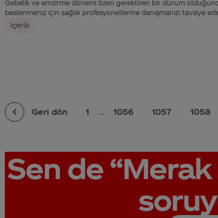
Gebelik ve emzirme dönemi özen gerektiren bir durum olduğun
beslenmeniz için sağlık profesyonellerine danışmanızı tavsiye ede
İçerik
Geri dön
1
...
1056
1057
1058
Sen de
“Merak 
soruy