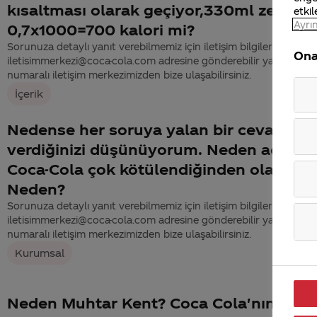
kısaltması olarak geçiyor,330ml zero
etkil
Ayrın
0,7x1000=700 kalori mi?
Sorunuza detaylı yanıt verebilmemiz için iletişim bilgilerinizi
Ona
iletisimmerkezi@coca-cola.com adresine gönderebilir ya da 444
numaralı iletişim merkezimizden bize ulaşabilirsiniz.
İçerik
Nedense her soruya yalan bir cevap
verdiğinizi düşünüyorum. Neden acaba.
Coca-Cola çok kötülendiğinden olabilirm
Neden?
Sorunuza detaylı yanıt verebilmemiz için iletişim bilgilerinizi
iletisimmerkezi@coca-cola.com adresine gönderebilir ya da 444
numaralı iletişim merkezimizden bize ulaşabilirsiniz.
Kurumsal
Neden Muhtar Kent? Coca Cola'nın kend