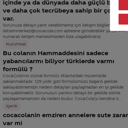
içinde ya da dünyada daha güçlü bir cv'
ve daha çok tecrübeya sahip bir çok kişi
var.
Sorunuza detaylı yanıt verebilmemiz için iletişim bilgilerinizi
iletisimmerkezi@coca-cola.com adresine gönderebilir ya da 444
numaralı iletişim merkezimizden bize ulaşabilirsiniz.
Kurumsal
Bu colanın Hammaddesini sadece
yabancılarmı biliyor türklerde varmı
formülü ?
Coca-Cola’nın orjinal formülü Atlanta’daki müzemizde
saklanmaktadır. 129 yıldır gizli formülümüzü başarılı şekilde
saklayabilmemizin nedeni detayları paylaşmadan en iyi şekilde
koruyabilmektir. Sorunuzun yanıtını detaylı bir şekilde sizinle
paylaşamamamızın da nedeni budur. Coca-Cola’yı kendine ö...
İçerik
cocacolanin emziren annelere sute zarar
var mi