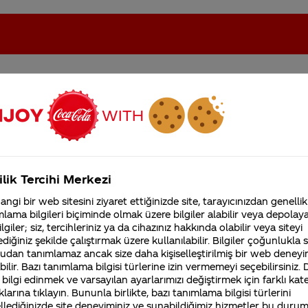
oca-Cola'nın Filistin'de fabr...
Coca-Cola’yı kim buldu?
ilik Tercihi Merkezi
Kurumsal
ngi bir web sitesini ziyaret ettiğinizde site, tarayıcınızdan genellik
4355 Soru
Sürdürülebilirlik
Marka
lama bilgileri biçiminde olmak üzere bilgiler alabilir veya depolayab
Coca-Cola Şirketi hakk
lgiler; siz, tercihleriniz ya da cihazınız hakkında olabilir veya siteyi
merak ettikleriniz.
diğiniz şekilde çalıştırmak üzere kullanılabilir. Bilgiler çoğunlukla si
Fabrikalarımız,
udan tanımlamaz ancak size daha kişiselleştirilmiş bir web deneyi
sertifikalarımız, faaliyet
ilir. Bazı tanımlama bilgisi türlerine izin vermemeyi seçebilirsiniz.
gösterdiğimiz ülkeler,
karamel boyanin bir tur endustriyel
 bilgi edinmek ve varsayılan ayarlarımızı değiştirmek için farklı kat
tarihçemiz ve daha fazla
klarına tıklayın. Bununla birlikte, bazı tanımlama bilgisi türlerini
renklendirici oldugunu
llediğinizde site deneyiminiz ve sunabildiğimiz hizmetler bu duru