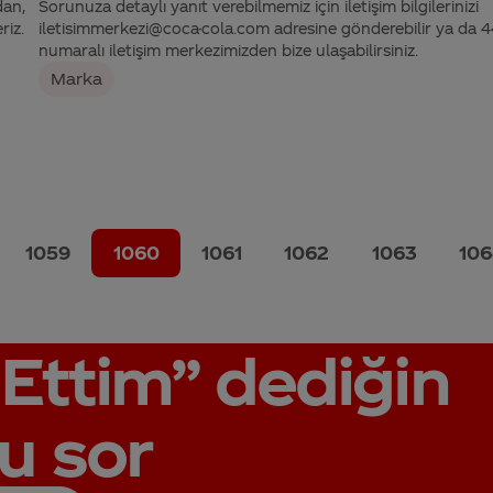
dan,
Sorunuza detaylı yanıt verebilmemiz için iletişim bilgilerinizi
riz.
iletisimmerkezi@coca-cola.com adresine gönderebilir ya da
numaralı iletişim merkezimizden bize ulaşabilirsiniz.
Marka
1059
1060
1061
1062
1063
106
Ettim”
dediğin
u sor