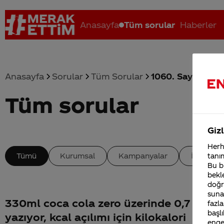
Anasayfa
Tüm sorular
Haberler
Anasayfa
Sorular
Tüm Sorular
1060. Sayfa
Tüm sorular
Coca-Cola nerenin malı?
Coca cola İsrail malı mı Yani ...
C
Gizl
Herha
Tümü
Kurumsal
Kampanyalar
İçerik
tanım
Bu bi
bekle
doğr
sunab
330ml coca cola zero üzerinde 0,7 kcal
fazla
başlı
yazıyor, kcal açılımı için kilokalori
enge