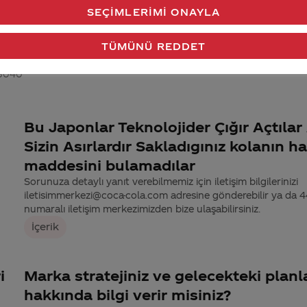
ye
Sorunuza detaylı yanıt verebilmemiz için iletişim bilgilerinizi
SEÇIMLERIMI ONAYLA
iletisimmerkezi@coca-cola.com adresine gönderebilir ya da
numaralı iletişim merkezimizden bize ulaşabilirsiniz.
TÜMÜNÜ REDDET
Marka
 3040
Bu Japonlar Teknolojider Çığır Açtıla
Sizin Asırlardır Sakladıgınız kolanın h
maddesini bulamadılar
Sorunuza detaylı yanıt verebilmemiz için iletişim bilgilerinizi
iletisimmerkezi@coca-cola.com adresine gönderebilir ya da
numaralı iletişim merkezimizden bize ulaşabilirsiniz.
İçerik
i
Marka stratejiniz ve gelecekteki planla
hakkında bilgi verir misiniz?