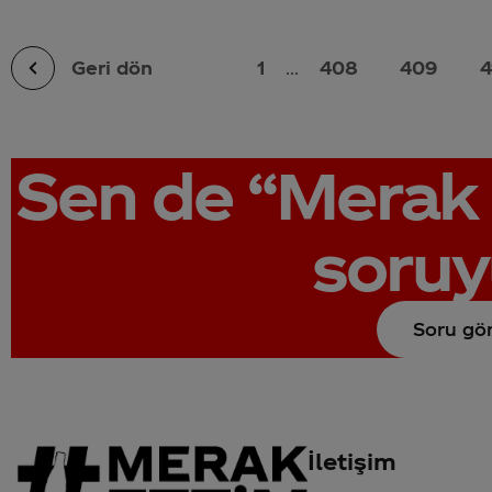
Geri dön
1
...
408
409
4
Sen de
“Merak 
soruy
Soru gö
İletişim