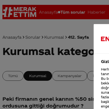
Anasayfa
Tüm sorular
Haberler
Anasayfa
Sorular
Kurumsal
412. Sayfa
Kurumsal kategoris
Coca-Cola nerenin malı?
Coca cola İsrail malı mı Yani ...
C
Gizl
Herha
tanım
Tümü
Kurumsal
Kampanyalar
İçerik
Bu bi
bekle
doğr
sunab
fazla
Peki firmanın genel karının %50 sinin isr
başlı
ordusuna gittiği doğrumudur ?
enge