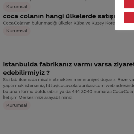
Kurumsal
coca colanın hangi ülkelerde satışı yokt
Coca-Cola'nın bulunmadığı ülkeler Küba ve Kuzey Kore'dir.
Kurumsal
istanbulda fabrikanız varmı varsa ziyare
edebilirmiyiz ?
Sizi fabrikamızda misafir etmekten memnuniyet duyarız. Rezerv
yaptırmak isterseniz, http://coca-colafabrikasi.com web adresind
bulunan formu doldurabilir ya da 444 3040 numaralı Coca-Cola
İletişim Merkezi’mizi arayabilirsiniz.
Kurumsal