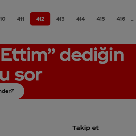
10
411
412
413
414
415
416
...
Ettim”
dediğin
u sor
nder
Takip et