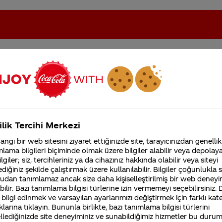
indeki sorular
oca-Cola'nın Filistin'de fabr...
Coca-Cola’yı kim buldu?
ilik Tercihi Merkezi
Kurumsal
ngi bir web sitesini ziyaret ettiğinizde site, tarayıcınızdan genellik
lama bilgileri biçiminde olmak üzere bilgiler alabilir veya depolayab
4355 Soru
Sürdürülebilirlik
Marka
lgiler; siz, tercihleriniz ya da cihazınız hakkında olabilir veya siteyi
Coca-Cola Şirketi hakk
diğiniz şekilde çalıştırmak üzere kullanılabilir. Bilgiler çoğunlukla si
merak ettikleriniz.
udan tanımlamaz ancak size daha kişiselleştirilmiş bir web deneyi
Fabrikalarımız,
sertifikalarımız, faaliyet
ilir. Bazı tanımlama bilgisi türlerine izin vermemeyi seçebilirsiniz.
gösterdiğimiz ülkeler,
 bilgi edinmek ve varsayılan ayarlarımızı değiştirmek için farklı kat
ail
Gıda mühendisiyim bünyenizde çalış
tarihçemiz ve daha fazla
klarına tıklayın. Bununla birlikte, bazı tanımlama bilgisi türlerini
istiyorum,yardımcı olur musunuz?
llediğinizde site deneyiminiz ve sunabildiğimiz hizmetler bu duru