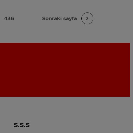
436
Sonraki sayfa
S.S.S