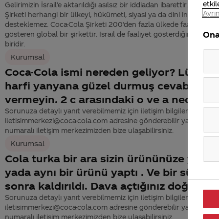
etkil
Gelirimizin İsrail’e aktarıldığı asılsız bir iddiadan ibarettir. Coca-Co
Ayrın
Şirketi herhangi bir ülkeyi, hükümeti, siyasi ya da dini inancı
desteklemez. Coca-Cola Şirketi 200’den fazla ülkede faaliyet
Ona
gösteren global bir şirkettir. İsrail de faaliyet gösterdiğimiz ülke
biridir.
Kurumsal
Coca-Cola ismi nereden geliyor? Lütfen 
harfi yanyana güzel durmuş cevabını
vermeyin. 2 c arasındaki o ve a neden?
Sorunuza detaylı yanıt verebilmemiz için iletişim bilgilerinizi
iletisimmerkezi@coca-cola.com adresine gönderebilir ya da 444
numaralı iletişim merkezimizden bize ulaşabilirsiniz.
Kurumsal
Cola turka bir ara sizin ürününüze yakın
yada aynı bir ürünü yaptı . Ve bir süre
sonra kaldırıldı. Dava açtığınız doğru m
Sorunuza detaylı yanıt verebilmemiz için iletişim bilgilerinizi
iletisimmerkezi@coca-cola.com adresine gönderebilir ya da 444
numaralı iletişim merkezimizden bize ulaşabilirsiniz.