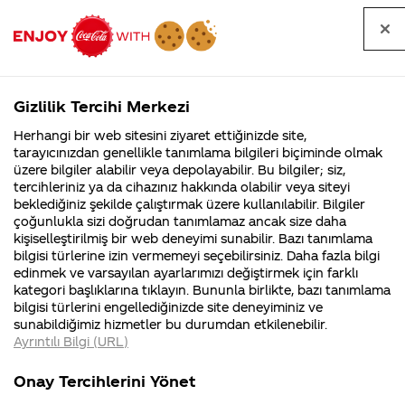
Tüm
Arama
Anasayfa
Haberler
Kapat
sorular
yap
Gizlilik Tercihi Merkezi
Arama yap
Herhangi bir web sitesini ziyaret ettiğinizde site,
Anasayfa
Sorular
Soru detayları
tarayıcınızdan genellikle tanımlama bilgileri biçiminde olmak
üzere bilgiler alabilir veya depolayabilir. Bu bilgiler; siz,
Coca-
Coca-
Kategoriler
Coca-Cola
Coca cola
coca
tercihleriniz ya da cihazınız hakkında olabilir veya siteyi
Cola'nın
Cola’yı
nerenin
İsrail malı mı
Filistin'de
kim
beklediğiniz şekilde çalıştırmak üzere kullanılabilir. Bilgiler
malı?
Yani ...
fabr...
buldu?
çoğunlukla sizi doğrudan tanımlamaz ancak size daha
colanın
kişiselleştirilmiş bir web deneyimi sunabilir. Bazı tanımlama
Kurumsal
Kamp
bilgisi türlerine izin vermemeyi seçebilirsiniz. Daha fazla bilgi
hangi
edinmek ve varsayılan ayarlarımızı değiştirmek için farklı
4355 Soru
90 Soru
kategori başlıklarına tıklayın. Bununla birlikte, bazı tanımlama
ülkelerde
Coca-Cola
Kampany
bilgisi türlerini engellediğinizde site deneyiminiz ve
Şirketi
hakkınd
sunabildiğimiz hizmetler bu durumdan etkilenebilir.
hakkında
ettikleri
satışı
Ayrıntılı Bilgi (URL)
merak
Kampan
ettikleriniz.
koşulları
Kurumsal
Kampanya
yoktur
Fabrikalarımız,
kampany
Onay Tercihlerini Yönet
sertifikalarımız,
tarihleri
4355 Soru
90 Soru
faaliyet
temini v