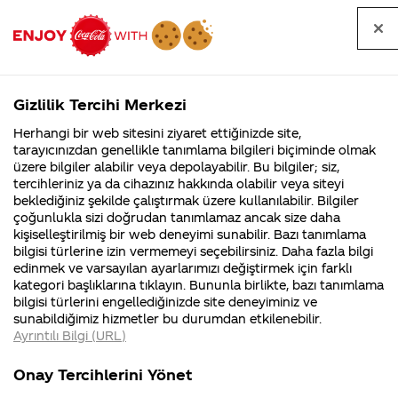
Tüm
Arama
Anasayfa
Haberler
Kapat
sorular
yap
Gizlilik Tercihi Merkezi
Arama yap
Herhangi bir web sitesini ziyaret ettiğinizde site,
Anasayfa
Sorular
Soru detayları
tarayıcınızdan genellikle tanımlama bilgileri biçiminde olmak
üzere bilgiler alabilir veya depolayabilir. Bu bilgiler; siz,
Coca-
Coca-
Kategoriler
Coca-Cola
Coca cola
Coco cola
tercihleriniz ya da cihazınız hakkında olabilir veya siteyi
Cola'nın
Cola’yı
nerenin
İsrail malı mı
Filistin'de
kim
beklediğiniz şekilde çalıştırmak üzere kullanılabilir. Bilgiler
malı?
Yani ...
fabr...
buldu?
çoğunlukla sizi doğrudan tanımlamaz ancak size daha
dünya
kişiselleştirilmiş bir web deneyimi sunabilir. Bazı tanımlama
Kurumsal
Kamp
bilgisi türlerine izin vermemeyi seçebilirsiniz. Daha fazla bilgi
kupası
edinmek ve varsayılan ayarlarımızı değiştirmek için farklı
4355 Soru
90 Soru
kategori başlıklarına tıklayın. Bununla birlikte, bazı tanımlama
bardağını
Coca-Cola
Kampany
bilgisi türlerini engellediğinizde site deneyiminiz ve
Şirketi
hakkınd
sunabildiğimiz hizmetler bu durumdan etkilenebilir.
hakkında
ettikleri
nerden
Ayrıntılı Bilgi (URL)
merak
Kampan
ettikleriniz.
koşulları
Kurumsal
Kampanyal
bula
Fabrikalarımız,
kampany
Onay Tercihlerini Yönet
sertifikalarımız,
tarihleri
4355 Soru
90 Soru
faaliyet
temini v