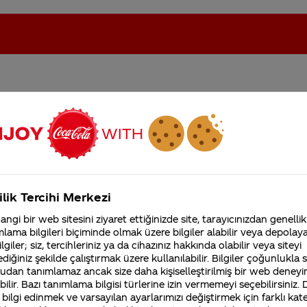
Nasıl iletebiliriz ?
oca-Cola'nın Filistin'de fabr...
Coca-Cola’yı kim buldu?
Kurumsal
ilik Tercihi Merkezi
4355 Soru
ngi bir web sitesini ziyaret ettiğinizde site, tarayıcınızdan genellik
Coca-Cola Şirketi hakk
lama bilgileri biçiminde olmak üzere bilgiler alabilir veya depolayab
merak ettikleriniz.
lgiler; siz, tercihleriniz ya da cihazınız hakkında olabilir veya siteyi
Fabrikalarımız,
diğiniz şekilde çalıştırmak üzere kullanılabilir. Bilgiler çoğunlukla si
sertifikalarımız, faaliyet
amlarımızla ilgili tüm süreçleri birlikte çalıştığımız
gösterdiğimiz ülkeler,
udan tanımlamaz ancak size daha kişiselleştirilmiş bir web deneyi
 yazık ki kabul edemiyoruz.
tarihçemiz ve daha fazla
ilir. Bazı tanımlama bilgisi türlerine izin vermemeyi seçebilirsiniz.
 bilgi edinmek ve varsayılan ayarlarımızı değiştirmek için farklı kat