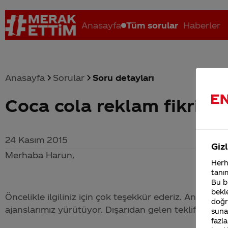
Anasayfa
Tüm sorular
Haberler
Anasayfa
Sorular
Soru detayları
Coca cola reklam fikrimizi 
Coca-Cola nerenin malı?
Coca cola İsrail malı mı Yani ...
C
24 Kasım 2015
Gizl
Merhaba Harun,
Herha
tanım
Bu bi
bekle
Öncelikle ilgiliniz için çok teşekkür ederiz. Ancak rekl
doğr
ajanslarımız yürütüyor. Dışarıdan gelen teklifleri ne
sunab
fazla