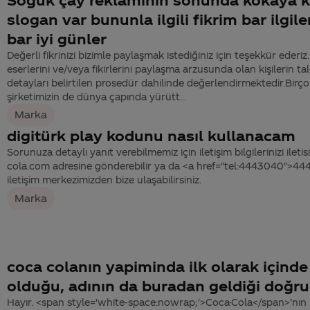
slogan var bununla ilgili fikrim bar ilgile
bar iyi günler
Değerli fikrinizi bizimle paylaşmak istediğiniz için teşekkür ederiz.
eserlerini ve/veya fikirlerini paylaşma arzusunda olan kişilerin ta
detayları belirtilen prosedür dahilinde değerlendirmektedir.Birço
şirketimizin de dünya çapında yürütt...
Marka
digitürk play kodunu nasıl kullanacam
Sorunuza detaylı yanıt verebilmemiz için iletişim bilgilerinizi ile
cola.com adresine gönderebilir ya da <a href="tel:4443040">4
iletişim merkezimizden bize ulaşabilirsiniz.
Marka
coca colanın yapiminda ilk olarak içinde
olduğu, adının da buradan geldiği doğr
Hayır. <span style='white-space:nowrap;'>Coca-Cola</span>’nın ka