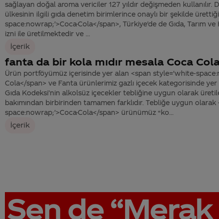
sağlayan doğal aroma vericiler 127 yıldır değişmeden kullanılır.
ülkesinin ilgili gıda denetim birimlerince onaylı bir şekilde üretti
space:nowrap;'>Coca-Cola</span>, Türkiye'de de Gıda, Tarım ve 
izni ile üretilmektedir ve ...
İçerik
fanta da bir kola mıdır mesala Coca Cola
Ürün portföyümüz içerisinde yer alan <span style='white-space
Cola</span> ve Fanta ürünlerimiz gazlı içecek kategorisinde yer 
Gıda Kodeksi’nin alkolsüz içecekler tebliğine uygun olarak üretile
bakımından birbirinden tamamen farklıdır. Tebliğe uygun olarak 
space:nowrap;'>Coca-Cola</span> ürünümüz “ko...
İçerik
Sen de
“Merak 