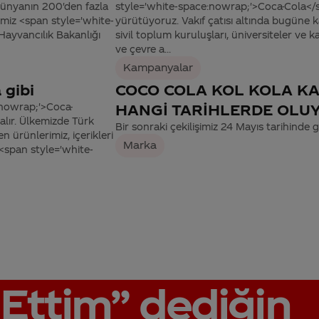
 Dünyanın 200'den fazla
style='white-space:nowrap;'>Coca-Cola</
ğimiz <span style='white-
yürütüyoruz. Vakıf çatısı altında bugüne k
Hayvancılık Bakanlığı
sivil toplum kuruluşları, üniversiteler ve k
ve çevre a...
Kampanyalar
 gibi
COCO COLA KOL KOLA KA
:nowrap;'>Coca-
HANGİ TARİHLERDE OLUYO
alır. Ülkemizde Türk
Bir sonraki çekilişimiz 24 Mayıs tarihinde ge
n ürünlerimiz, içerikleri
Marka
<span style='white-
Ettim”
dediğin