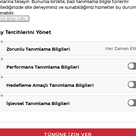
klarına tıklayın. Bununla birlikte, bazı tanımlama bilgisi türlerini
llediğinizde site deneyiminiz ve sunabildiğimiz hizmetler bu duru
enebilir.
tılı Bilgi (URL)
y Tercihlerini Yönet
Her Zaman Et
Zorunlu Tanımlama Bilgileri
Performans Tanımlama Bilgileri
Hedefleme Amaçlı Tanımlama Bilgileri
İşlevsel Tanımlama Bilgileri
TÜMÜNE İZIN VER