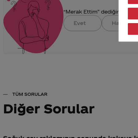
“Merak Ettim” dediğin konuya 
Evet
Hayır
TÜM SORULAR
Diğer Sorular
Soğuk çay reklamının sonunda kokaya k