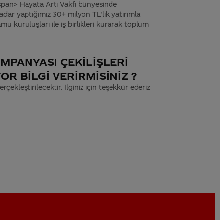
span> Hayata Artı Vakfı bünyesinde
adar yaptığımız 30+ milyon TL’lık yatırımla
amu kuruluşları ile iş birlikleri kurarak toplum
MPANYASI ÇEKİLİŞLERİ
R BİLGİ VERİRMİSİNİZ ?
rçekleştirilecektir. İlginiz için teşekkür ederiz