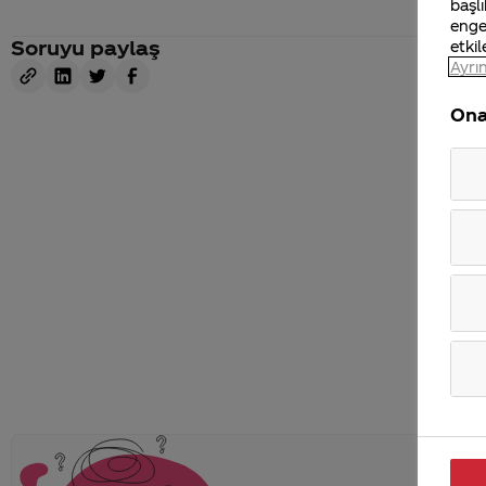
başlı
enge
Soruyu paylaş
etkil
Ayrın
Ona