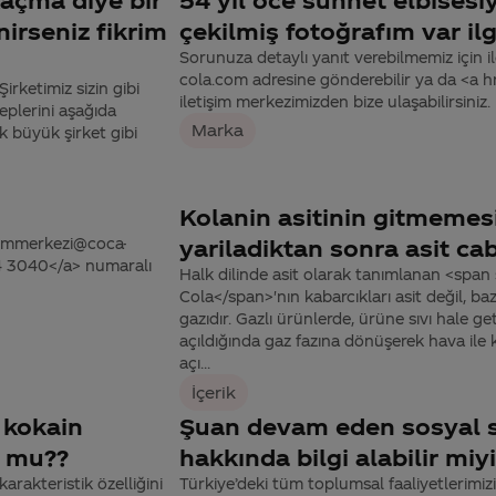
nirseniz fikrim
çekilmiş fotoğrafım var ilg
Sorunuza detaylı yanıt verebilmemiz için ile
cola.com adresine gönderebilir ya da <a
Şirketimiz sizin gibi
iletişim merkezimizden bize ulaşabilirsiniz.
leplerini aşağıda
Marka
k büyük şirket gibi
Kolanin asitinin gitmemesi 
tisimmerkezi@coca-
yariladiktan sonra asit ca
44 3040</a> numaralı
Halk dilinde asit olarak tanımlanan <span
Cola</span>'nın kabarcıkları asit değil, 
gazıdır. Gazlı ürünlerde, ürüne sıvı hale g
açıldığında gaz fazına dönüşerek hava ile 
açı...
İçerik
 kokain
Şuan devam eden sosyal s
u mu??
hakkında bilgi alabilir mi
rakteristik özelliğini
Türkiye’deki tüm toplumsal faaliyetlerimi