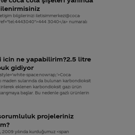
ilenirmisiniz
tişim bilgilerinizi iletisimmerkezi@coca-
 href="tel:4443040">444 3040</a> numaralı
icin ne yapabilirim?2.5 litre
buk gidiyor
 style='white-space:nowrap;'>Coca-
bazı maden sularında da bulunan karbondioksit
etirilerek eklenen karbondioksit gazı ürün
karışmaya başlar. Bu nedenle gazlı ürünlerin
orumluluk projeleriniz
yim?
zi, 2009 yılında kurduğumuz <span