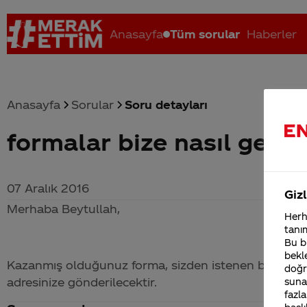
Anasayfa
Tüm sorular
Haberler
Anasayfa
Sorular
Soru detayları
formalar bize nasıl gelic
Coca-Cola nerenin malı?
Coca cola İsrail malı mı Yani ...
C
07 Aralık 2016
Gizl
Merhaba Beytullah,
Herha
tanım
Bu bi
bekle
Kazanmış olduğunuz forma, sizden istenen belgeler v
doğr
adresinize gönderilecektir.
sunab
fazla