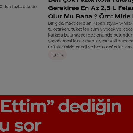
0'den fazla ülkede
Gerekirse En Az 2,5 L Fela
Olur Mu Bana ? Örn: Mide 
Bir gıda maddesi olan <span style='white
tüketirken, tüketilen tüm yiyecek ve içece
katkıda bulunacağı göz önünde bulundurulma
yapabilmesi için, <span style='white-spa
ürünlerimizin enerji ve besin değerleri am..
İçerik
Ettim”
dediğin
u sor