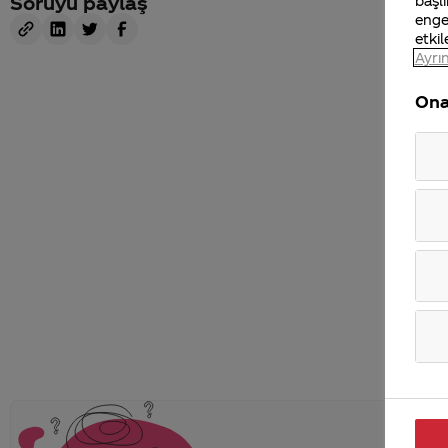
Soruyu paylaş
başlı
enge
etkil
Ayrın
Ona