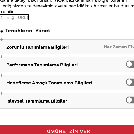
klarına tıklayın. Bununla birlikte, bazı tanımlama bilgisi türlerini
llediğinizde site deneyiminiz ve sunabildiğimiz hizmetler bu duru
enebilir.
tılı Bilgi (URL)
y Tercihlerini Yönet
Her Zaman Et
Zorunlu Tanımlama Bilgileri
Performans Tanımlama Bilgileri
Hedefleme Amaçlı Tanımlama Bilgileri
İşlevsel Tanımlama Bilgileri
TÜMÜNE İZIN VER