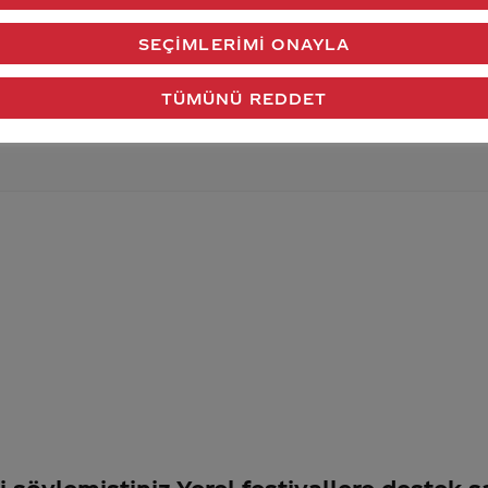
verdiğimiz cevap aklındaki soru işaretlerini giderdi 
SEÇIMLERIMI ONAYLA
Gönder
TÜMÜNÜ REDDET
i söylemiştiniz
Yerel festivallere destek