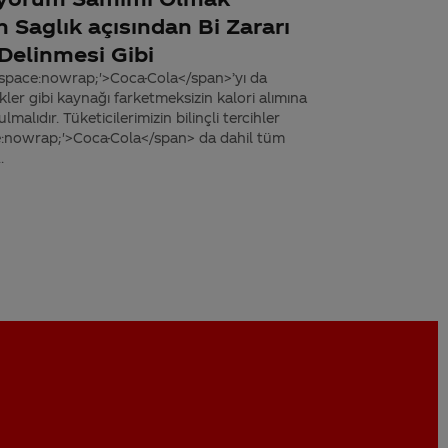
n Saglık açısından Bi Zararı
Delinmesi Gibi
-space:nowrap;'>Coca-Cola</span>’yı da
kler gibi kaynağı farketmeksizin kalori alımına
lıdır. Tüketicilerimizin bilinçli tercihler
ce:nowrap;'>Coca-Cola</span> da dahil tüm
.