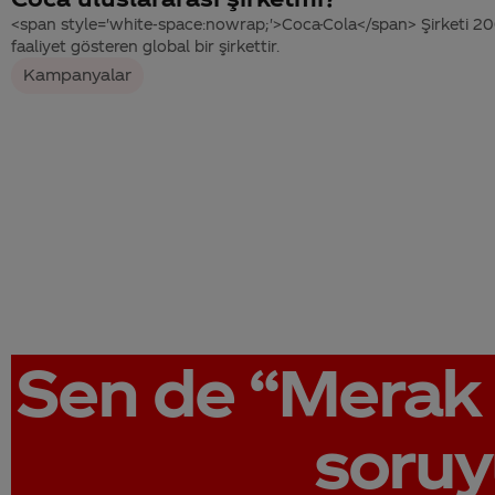
<span style='white-space:nowrap;'>Coca-Cola</span> Şirketi 20
faaliyet gösteren global bir şirkettir.
Kampanyalar
Sen de
“Merak 
soruy