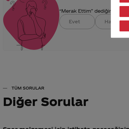
“Merak Ettim” dediğin konuya 
Evet
Hayır
TÜM SORULAR
Diğer Sorular
Spor malzemesi için irtibata geçeceğiniz