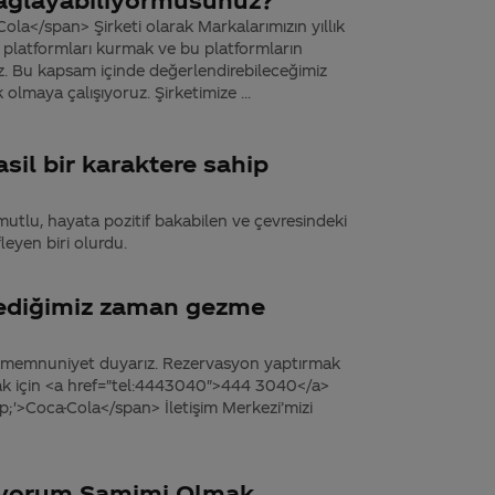
la</span> Şirketi olarak Markalarımızın yıllık
şim platformları kurmak ve bu platformların
uz. Bu kapsam içinde değerlendirebileceğimiz
olmaya çalışıyoruz. Şirketimize ...
sil bir karaktere sahip
 mutlu, hayata pozitif bakabilen ve çevresindeki
eyen biri olurdu.
stediğimiz zaman gezme
ten memnuniyet duyarız. Rezervasyon yaptırmak
 almak için <a href="tel:4443040">444 3040</a>
;'>Coca-Cola</span> İletişim Merkezi’mizi
tiyorum Samimi Olmak