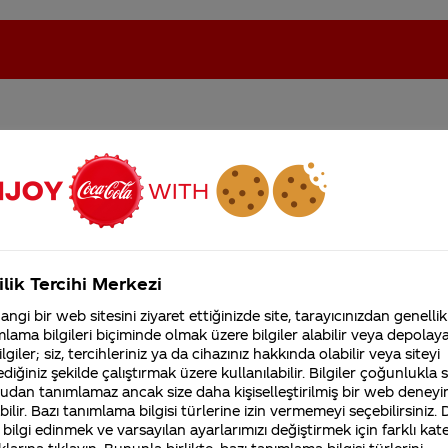
ek e posta yoluylamı
oca-Cola'nın Filistin'de fabr...
Coca-Cola’yı kim buldu?
Kurumsal
ilik Tercihi Merkezi
4355 Soru
ngi bir web sitesini ziyaret ettiğinizde site, tarayıcınızdan genellik
Coca-Cola Şirketi hakk
lama bilgileri biçiminde olmak üzere bilgiler alabilir veya depolayab
merak ettikleriniz.
lgiler; siz, tercihleriniz ya da cihazınız hakkında olabilir veya siteyi
Fabrikalarımız,
diğiniz şekilde çalıştırmak üzere kullanılabilir. Bilgiler çoğunlukla si
sertifikalarımız, faaliyet
e kapak ibrazınızı gerçekleştirmeniz halinde Aras Kar
udan tanımlamaz ancak size daha kişiselleştirilmiş bir web deneyi
gösterdiğimiz ülkeler,
ilir. Bazı tanımlama bilgisi türlerine izin vermemeyi seçebilirsiniz.
tarihçemiz ve daha fazla
 bilgi edinmek ve varsayılan ayarlarımızı değiştirmek için farklı kat