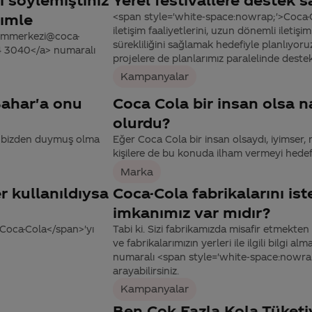
nımle
<span style='white-space:nowrap;'>Coca-Co
iletişim faaliyetlerini, uzun dönemli ileti
tisimmerkezi@coca-
sürekliliğini sağlamak hedefiyle planlıyor
44 3040</a> numaralı
projelere de planlarımız paralelinde destek 
Kampanyalar
Bahar'a onu
Coca Cola bir insan olsa na
olurdu?
ar, bizden duymuş olma
Eğer Coca Cola bir insan olsaydı, iyimser,
kişilere de bu konuda ilham vermeyi hedefl
Marka
er kullanıldıysa
Coca-Cola fabrikalarını i
imkanımız var mıdır?
Coca-Cola</span>'yı
Tabi ki. Sizi fabrikamızda misafir etmek
ve fabrikalarımızın yerleri ile ilgili bilgi
numaralı <span style='white-space:nowrap
arayabilirsiniz.
Kampanyalar
Ben Çok Fazla Kola Tüke