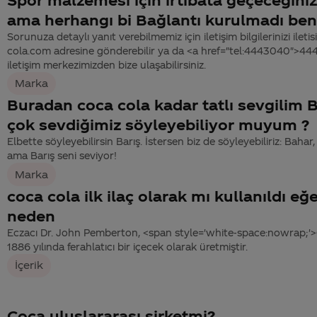
ama herhangı bi Bağlantı kurulmadı be
Sorunuza detaylı yanıt verebilmemiz için iletişim bilgilerinizi ile
cola.com adresine gönderebilir ya da <a href="tel:4443040">4
iletişim merkezimizden bize ulaşabilirsiniz.
Marka
Buradan coca cola kadar tatlı sevgilim 
çok sevdiğimiz söyleyebiliyor muyum ?
Elbette söyleyebilirsin Barış. İstersen biz de söyleyebiliriz: Bah
ama Barış seni seviyor!
Marka
coca cola ilk ilaç olarak mı kullanıldı eğ
neden
Eczacı Dr. John Pemberton, <span style='white-space:nowrap;'>
1886 yılında ferahlatıcı bir içecek olarak üretmiştir.
İçerik
Coca uluslararası şirketmi?