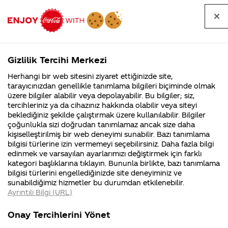
Tüm
Arama
Anasayfa
Haberler
Kapat
sorular
yap
Gizlilik Tercihi Merkezi
Arama yap
Herhangi bir web sitesini ziyaret ettiğinizde site,
Anasayfa
Sorular
Tüm Sorular
334. Sayfa
tarayıcınızdan genellikle tanımlama bilgileri biçiminde olmak
üzere bilgiler alabilir veya depolayabilir. Bu bilgiler; siz,
Coca-
Coca-
Tüm sorular
Coca-Cola
Coca cola
tercihleriniz ya da cihazınız hakkında olabilir veya siteyi
Cola'nın
Cola’yı
nerenin
İsrail malı mı
Filistin'de
kim
beklediğiniz şekilde çalıştırmak üzere kullanılabilir. Bilgiler
malı?
Yani ...
fabr...
buldu?
çoğunlukla sizi doğrudan tanımlamaz ancak size daha
kişiselleştirilmiş bir web deneyimi sunabilir. Bazı tanımlama
Kurumsal
Kamp
bilgisi türlerine izin vermemeyi seçebilirsiniz. Daha fazla bilgi
edinmek ve varsayılan ayarlarımızı değiştirmek için farklı
4355 Soru
90 Soru
Tümü
Kurumsal
Kampanyalar
İçerik
kategori başlıklarına tıklayın. Bununla birlikte, bazı tanımlama
Coca-Cola
Kampany
bilgisi türlerini engellediğinizde site deneyiminiz ve
Şirketi
hakkınd
sunabildiğimiz hizmetler bu durumdan etkilenebilir.
hakkında
ettikleri
Ayrıntılı Bilgi (URL)
merak
Kampan
ettikleriniz.
koşulları
Coca colanın son
Sayın Coca-Cola Bir
Fabrikalarımız,
kampany
Onay Tercihlerini Yönet
sertifikalarımız,
tarihleri
bir ay içerisinde
çok meşrubat
4
faaliyet
temini v