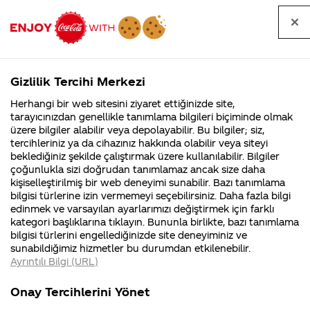
Tüm
Arama
Anasayfa
Haberler
Kapat
sorular
yap
Gizlilik Tercihi Merkezi
Arama yap
Herhangi bir web sitesini ziyaret ettiğinizde site,
Anasayfa
Sorular
Tüm Sorular
332. Sayfa
tarayıcınızdan genellikle tanımlama bilgileri biçiminde olmak
üzere bilgiler alabilir veya depolayabilir. Bu bilgiler; siz,
Coca-
Coca-
Tüm sorular
Coca-Cola
Coca cola
tercihleriniz ya da cihazınız hakkında olabilir veya siteyi
Cola'nın
Cola’yı
nerenin
İsrail malı mı
Filistin'de
kim
beklediğiniz şekilde çalıştırmak üzere kullanılabilir. Bilgiler
malı?
Yani ...
fabr...
buldu?
çoğunlukla sizi doğrudan tanımlamaz ancak size daha
kişiselleştirilmiş bir web deneyimi sunabilir. Bazı tanımlama
Kurumsal
Kamp
bilgisi türlerine izin vermemeyi seçebilirsiniz. Daha fazla bilgi
edinmek ve varsayılan ayarlarımızı değiştirmek için farklı
4355 Soru
90 Soru
Tümü
Kurumsal
Kampanyalar
İçerik
kategori başlıklarına tıklayın. Bununla birlikte, bazı tanımlama
Coca-Cola
Kampany
bilgisi türlerini engellediğinizde site deneyiminiz ve
Şirketi
hakkınd
sunabildiğimiz hizmetler bu durumdan etkilenebilir.
hakkında
ettikleri
Ayrıntılı Bilgi (URL)
merak
Kampan
ettikleriniz.
koşulları
Kalibrasyon ve
Coca cola light
Fabrikalarımız,
kampany
Onay Tercihlerini Yönet
sertifikalarımız,
tarihleri
bakımlarınız yapılıyor
ile zero
4
faaliyet
temini v