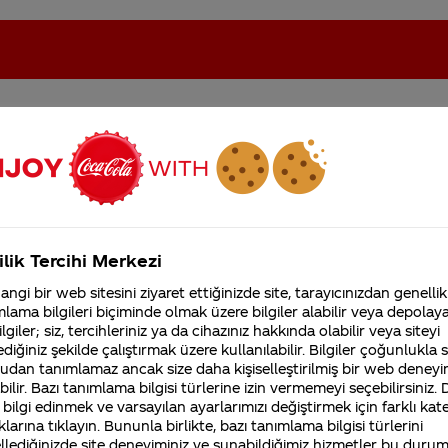
oca-Cola'nın Filistin'de fabr...
Coca-Cola’yı kim buldu?
ilik Tercihi Merkezi
Kurumsal
ngi bir web sitesini ziyaret ettiğinizde site, tarayıcınızdan genellik
4355 Soru
Sürdürülebilirlik
Marka
lama bilgileri biçiminde olmak üzere bilgiler alabilir veya depolayab
lgiler; siz, tercihleriniz ya da cihazınız hakkında olabilir veya siteyi
Coca-Cola Şirketi hakk
merak ettikleriniz.
diğiniz şekilde çalıştırmak üzere kullanılabilir. Bilgiler çoğunlukla si
Fabrikalarımız,
udan tanımlamaz ancak size daha kişiselleştirilmiş bir web deneyi
sertifikalarımız, faaliyet
ilir. Bazı tanımlama bilgisi türlerine izin vermemeyi seçebilirsiniz.
gösterdiğimiz ülkeler,
Coca-Cola'nın içinde Coca-Cola'ya ren
 bilgi edinmek ve varsayılan ayarlarımızı değiştirmek için farklı kat
tarihçemiz ve daha fazla
klarına tıklayın. Bununla birlikte, bazı tanımlama bilgisi türlerini
ne
veren Merksikada ve heryerde yetişeb
llediğinizde site deneyiminiz ve sunabildiğimiz hizmetler bu duru