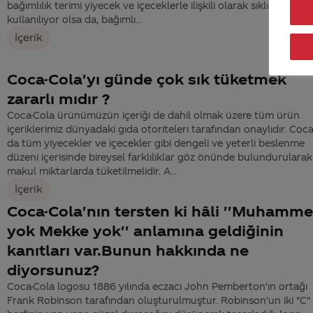
bağımlılık terimi yiyecek ve içeceklerle ilişkili olarak sıklıkla
kullanılıyor olsa da, bağımlı...
İçerik
Coca-Cola'yı günde çok sık tüketmek
zararlı mıdır ?
Coca-Cola ürünümüzün içeriği de dahil olmak üzere tüm ürün
içeriklerimiz dünyadaki gıda otoriteleri tarafından onaylıdır. Coc
da tüm yiyecekler ve içecekler gibi dengeli ve yeterli beslenme
düzeni içerisinde bireysel farklılıklar göz önünde bulundurularak
makul miktarlarda tüketilmelidir. A...
İçerik
Coca-Cola'nın tersten ki hâli ''Muhamm
yok Mekke yok'' anlamına geldiğinin
kanıtları var.Bunun hakkında ne
diyorsunuz?
Coca-Cola logosu 1886 yılında eczacı John Pemberton'ın ortağı
Frank Robinson tarafından oluşturulmuştur. Robinson'un iki "C"