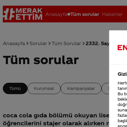
Anasayfa
Tüm sorular
Haberler
Anasayfa
Sorular
Tüm Sorular
2332. Sayfa
Tüm sorular
Coca-Cola nerenin malı?
Coca cola İsrail malı mı Yani ...
C
Gizl
Herha
Tümü
Kurumsal
Kampanyalar
İçerik
tanım
Bu bi
bekle
doğr
sunab
coca cola gıda bölümü okuyan lise
fazla
başlı
öğrencilerini stajer olarak alırken neleri
enge