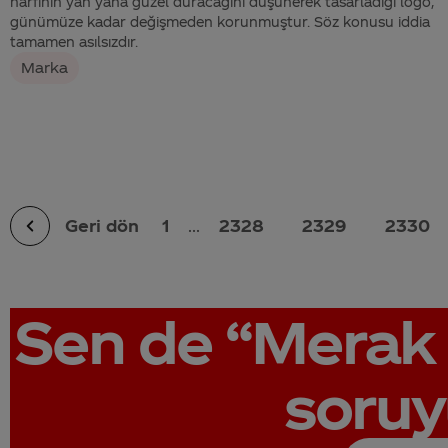
harfinin yan yana güzel duracağını düşünerek tasarladığı logo,
günümüze kadar değişmeden korunmuştur. Söz konusu iddia
tamamen asılsızdır.
Marka
Geri dön
1
...
2328
2329
2330
Sen de
“Merak 
soruy