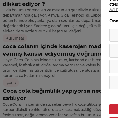
dikkat ediyor ?
etkil
Ayrın
Gıda bölümü öğrencileri ve mezunları genellikle Kalite Güvence
departmanında çalışıyor. Kimya, Gıda Teknolojisi, Laboratuvar
Ona
bölümlerinde okuyanlar ya da mezunlar bu departmanda
değerlendiriliyor. Sadece gıda bölümü için değil, tüm lise stajyerl
alırken ders notları ve okul başarıları değerl...
Kurumsal
coca colanın içinde kaserojen madde
varmış kanser ediyormuş doğrumu
Hayır. Coca- Cola’nın icinde su, seker, karbondioksit, renklendirici
karamel, fosforik asit, doğal aroma vericiler ve kafein bulunur. T
ürün içeriklerimiz güvenlidir ve ilgili ulusal ve uluslararası
kurumlarca kullanımı onaylıdır.
İçerik
Coca cola bağımlılık yapıyorsa neden
satılıyor
Coca-Cola’nın içerisinde su, şeker veya fruktoz-glikoz şurubu,
karbondioksit, renklendirici olarak karamel, asitliği düzenleyici o
fosforik asit, doğal aroma vericiler ve kafein bulunur. Günümüzd