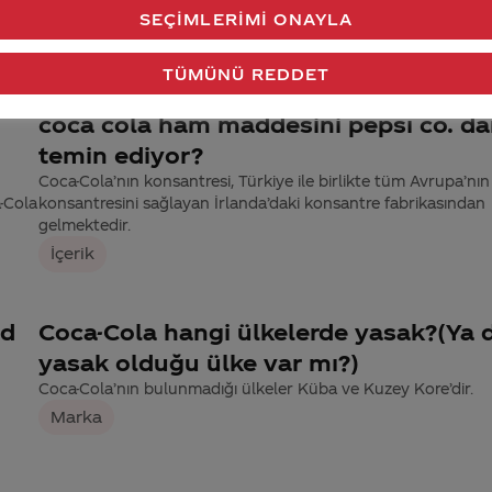
Coca-Cola Zero düşük kalorili ürün portföyümüzde yer almak
SEÇIMLERIMI ONAYLA
Coca-Cola Zero’da kullanılan tatlandırıcılar aspartam, asesul
potasyum ve sukralozdur.
TÜMÜNÜ REDDET
İçerik
coca cola ham maddesini pepsı co. da
temin ediyor?
Coca-Cola’nın konsantresi, Türkiye ile birlikte tüm Avrupa’nın
a-Cola
konsantresini sağlayan İrlanda’daki konsantre fabrikasından
gelmektedir.
İçerik
ed
Coca-Cola hangi ülkelerde yasak?(Ya 
yasak olduğu ülke var mı?)
Coca-Cola’nın bulunmadığı ülkeler Küba ve Kuzey Kore’dir.
Marka