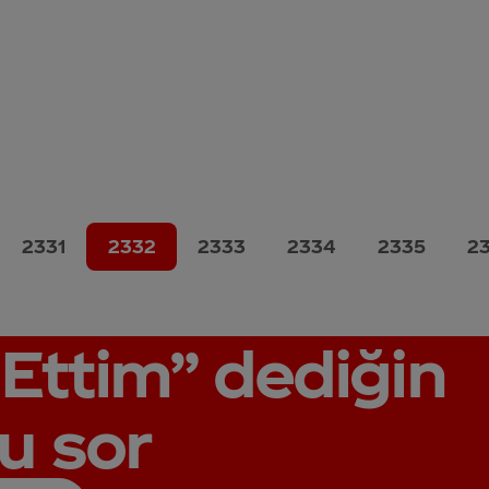
2331
2332
2333
2334
2335
2
Ettim”
dediğin
u sor