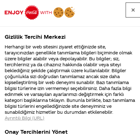
Tüm
Arama
Anasayfa
Haberler
Kapat
sorular
yap
Gizlilik Tercihi Merkezi
Arama yap
Herhangi bir web sitesini ziyaret ettiğinizde site,
Anasayfa
Sorular
Tüm Sorular
2329. Sayfa
tarayıcınızdan genellikle tanımlama bilgileri biçiminde olmak
üzere bilgiler alabilir veya depolayabilir. Bu bilgiler; siz,
Coca-
Coca-
Tüm sorular
Coca-Cola
Coca cola
tercihleriniz ya da cihazınız hakkında olabilir veya siteyi
Cola'nın
Cola’yı
nerenin
İsrail malı mı
Filistin'de
kim
beklediğiniz şekilde çalıştırmak üzere kullanılabilir. Bilgiler
malı?
Yani ...
fabr...
buldu?
çoğunlukla sizi doğrudan tanımlamaz ancak size daha
kişiselleştirilmiş bir web deneyimi sunabilir. Bazı tanımlama
Kurumsal
Kamp
bilgisi türlerine izin vermemeyi seçebilirsiniz. Daha fazla bilgi
edinmek ve varsayılan ayarlarımızı değiştirmek için farklı
4355 Soru
90 Soru
Tümü
Kurumsal
Kampanyalar
İçerik
kategori başlıklarına tıklayın. Bununla birlikte, bazı tanımlama
Coca-Cola
Kampany
bilgisi türlerini engellediğinizde site deneyiminiz ve
Şirketi
hakkınd
sunabildiğimiz hizmetler bu durumdan etkilenebilir.
hakkında
ettikleri
Ayrıntılı Bilgi (URL)
merak
Kampan
ettikleriniz.
koşulları
Kirmizi kasa ya
coca colanın fiyatı
Fabrikalarımız,
kampany
Onay Tercihlerini Yönet
sertifikalarımız,
tarihleri
neden urun
neden sürekli
4
faaliyet
temini v