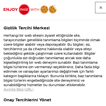
Tüm
Arama
Anasayfa
Haberler
Kapat
sorular
yap
Gizlilik Tercihi Merkezi
Arama yap
Herhangi bir web sitesini ziyaret ettiğinizde site,
Anasayfa
Sorular
Tüm Sorular
1999. Sayfa
tarayıcınızdan genellikle tanımlama bilgileri biçiminde olmak
üzere bilgiler alabilir veya depolayabilir. Bu bilgiler; siz,
Coca-
Coca-
Tüm sorular
Coca-Cola
Coca cola
tercihleriniz ya da cihazınız hakkında olabilir veya siteyi
Cola'nın
Cola’yı
nerenin
İsrail malı mı
Filistin'de
kim
beklediğiniz şekilde çalıştırmak üzere kullanılabilir. Bilgiler
malı?
Yani ...
fabr...
buldu?
çoğunlukla sizi doğrudan tanımlamaz ancak size daha
kişiselleştirilmiş bir web deneyimi sunabilir. Bazı tanımlama
Kurumsal
Kamp
bilgisi türlerine izin vermemeyi seçebilirsiniz. Daha fazla bilgi
edinmek ve varsayılan ayarlarımızı değiştirmek için farklı
4355 Soru
90 Soru
Tümü
Kurumsal
Kampanyalar
İçerik
kategori başlıklarına tıklayın. Bununla birlikte, bazı tanımlama
Coca-Cola
Kampany
bilgisi türlerini engellediğinizde site deneyiminiz ve
Şirketi
hakkınd
sunabildiğimiz hizmetler bu durumdan etkilenebilir.
hakkında
ettikleri
Ayrıntılı Bilgi (URL)
merak
Kampan
ettikleriniz.
koşulları
necmettin isimli kola istiyorum
Fabrikalarımız,
kampany
Onay Tercihlerini Yönet
sertifikalarımız,
tarihleri
Bir süre önce Facebook üzerinden yaptığımız ve katılımcıların
4
faaliyet
temini v