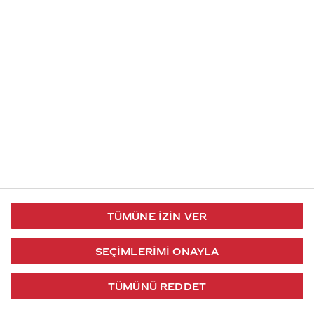
İletişim
Takip et
S.S.S
Kullanım
444 30 40
X / Twitter
Koşulları
Coca-Cola İletişim
Facebook
Merkezi
Veri Koruma
iletisimmerkezi@coca-
ve Gizlilik
cola.com
TÜMÜNE İZIN VER
Bilgi
Toplumu
SEÇIMLERIMI ONAYLA
Hizmetleri
TÜMÜNÜ REDDET
2026 © Coca-Cola Türkiye. Tüm hakları saklıdır.