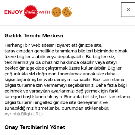
Tüm
Arama
Anasayfa
Haberler
Kapat
sorular
yap
Gizlilik Tercihi Merkezi
Arama yap
Herhangi bir web sitesini ziyaret ettiğinizde site,
Anasayfa
Sorular
Tüm Sorular
1677. Sayfa
tarayıcınızdan genellikle tanımlama bilgileri biçiminde olmak
üzere bilgiler alabilir veya depolayabilir. Bu bilgiler; siz,
Coca-
Coca-
Tüm sorular
Coca-Cola
Coca cola
tercihleriniz ya da cihazınız hakkında olabilir veya siteyi
Cola'nın
Cola’yı
nerenin
İsrail malı mı
Filistin'de
kim
beklediğiniz şekilde çalıştırmak üzere kullanılabilir. Bilgiler
malı?
Yani ...
fabr...
buldu?
çoğunlukla sizi doğrudan tanımlamaz ancak size daha
kişiselleştirilmiş bir web deneyimi sunabilir. Bazı tanımlama
Kurumsal
Kamp
bilgisi türlerine izin vermemeyi seçebilirsiniz. Daha fazla bilgi
edinmek ve varsayılan ayarlarımızı değiştirmek için farklı
4355 Soru
90 Soru
Tümü
Kurumsal
Kampanyalar
İçerik
kategori başlıklarına tıklayın. Bununla birlikte, bazı tanımlama
Coca-Cola
Kampany
bilgisi türlerini engellediğinizde site deneyiminiz ve
Şirketi
hakkınd
sunabildiğimiz hizmetler bu durumdan etkilenebilir.
hakkında
ettikleri
Ayrıntılı Bilgi (URL)
merak
Kampan
ettikleriniz.
koşulları
coca-cola ne anlama gelir?tam olarak
Fabrikalarımız,
kampany
Onay Tercihlerini Yönet
sertifikalarımız,
tarihleri
manasını açıklarmısınız?
4
faaliyet
temini v