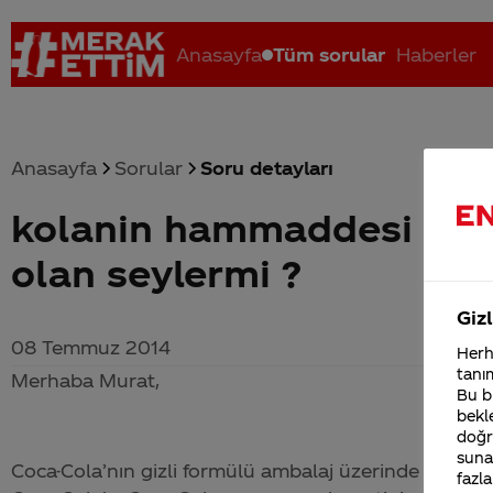
Anasayfa
Tüm sorular
Haberler
Anasayfa
Sorular
Soru detayları
kolanin hammaddesi hic b
Coca-Cola nerenin malı?
Coca cola İsrail malı mı Yani ...
C
olan seylermi ?
Gizl
08 Temmuz 2014
Herha
tanım
Merhaba Murat,
Bu bi
bekle
doğr
sunab
Coca-Cola
’nın gizli formülü ambalaj üzerinde de yaz
fazla