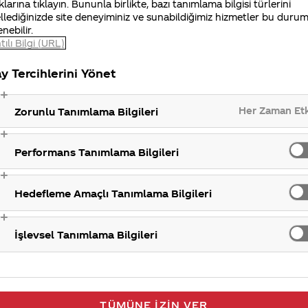
i sırrımızdır.
klarına tıklayın. Bununla birlikte, bazı tanımlama bilgisi türlerini
llediğinizde site deneyiminiz ve sunabildiğimiz hizmetler bu duru
enebilir.
Coca-Co
tılı Bilgi (URL)
y Tercihlerini Yönet
Her Zaman Et
Zorunlu Tanımlama Bilgileri
Performans Tanımlama Bilgileri
Hedefleme Amaçlı Tanımlama Bilgileri
İşlevsel Tanımlama Bilgileri
TÜMÜNE İZIN VER