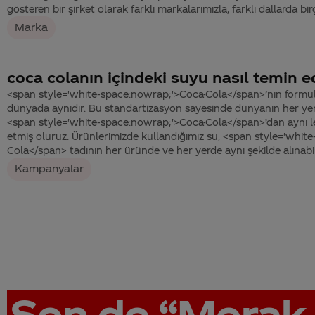
gösteren bir şirket olarak farklı markalarımızla, farklı dallarda bir
Marka
coca colanın içindeki suyu nasıl temin 
<span style='white-space:nowrap;'>Coca-Cola</span>’nın formül
dünyada aynıdır. Bu standartizasyon sayesinde dünyanın her yeri
<span style='white-space:nowrap;'>Coca-Cola</span>’dan aynı le
etmiş oluruz. Ürünlerimizde kullandığımız su, <span style='whit
Cola</span> tadının her üründe ve her yerde aynı şekilde alınabilm
Kampanyalar
Sen de
“Merak 