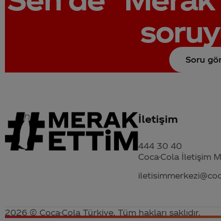
soruy
Soru gö
İletişim
444 30 40
Coca-Cola İletişim 
iletisimmerkezi@co
2026 © Coca-Cola Türkiye. Tüm hakları saklıdır.