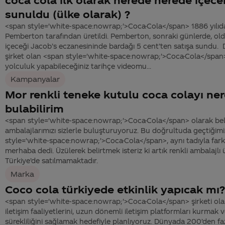
sunuldu (ülke olarak) ?
<span style='white-space:nowrap;'>Coca-Cola</span> 1886 yılıda
Pemberton tarafından üretildi. Pemberton, sonraki günlerde, ol
içeceği Jacob’s eczanesininde bardağı 5 cent’ten satışa sundu. Dil
şirket olan <span style='white-space:nowrap;'>Coca-Cola</span>’
yolculuk yapabileceğiniz tarihçe videomu...
Kampanyalar
Mor renkli teneke kutulu coca colayı ne
bulabilirim
<span style='white-space:nowrap;'>Coca-Cola</span> olarak bel
ambalajlarımızı sizlerle buluşturuyoruz. Bu doğrultuda geçtiğim
style='white-space:nowrap;'>Coca-Cola</span>, aynı tadıyla farklı
merhaba dedi. Üzülerek belirtmek isteriz ki artık renkli ambalajlı 
Türkiye’de satılmamaktadır.
Marka
Coco cola türkiyede etkinlik yapıcak mı?
<span style='white-space:nowrap;'>Coca-Cola</span> şirketi olar
iletişim faaliyetlerini, uzun dönemli iletişim platformları kurmak 
sürekliliğini sağlamak hedefiyle planlıyoruz. Dünyada 200’den faz