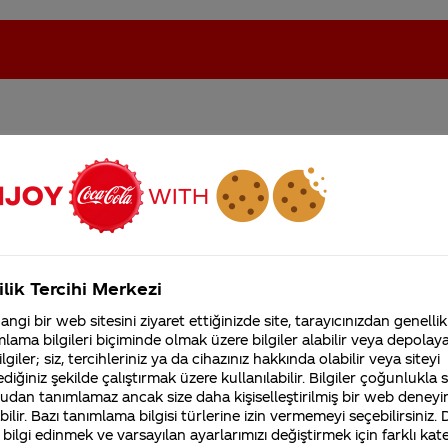
itmeyecek surekli eliniz
oca-Cola'nın Filistin'de fabr...
Coca-Cola’yı kim buldu?
Kurumsal
ilik Tercihi Merkezi
4355 Soru
ngi bir web sitesini ziyaret ettiğinizde site, tarayıcınızdan genellik
Coca-Cola Şirketi hakk
lama bilgileri biçiminde olmak üzere bilgiler alabilir veya depolayab
merak ettikleriniz.
lgiler; siz, tercihleriniz ya da cihazınız hakkında olabilir veya siteyi
Fabrikalarımız,
diğiniz şekilde çalıştırmak üzere kullanılabilir. Bilgiler çoğunlukla si
sertifikalarımız, faaliyet
gösterdiğimiz ülkeler,
udan tanımlamaz ancak size daha kişiselleştirilmiş bir web deneyi
tarihçemiz ve daha fazla
ilir. Bazı tanımlama bilgisi türlerine izin vermemeyi seçebilirsiniz.
an doğal aroma vericilerdir. Bu doğal aroma vericiler
 bilgi edinmek ve varsayılan ayarlarımızı değiştirmek için farklı kat