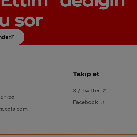
u sor
nder
Takip et
X / Twitter
Merkezi
Facebook
ca-cola.com