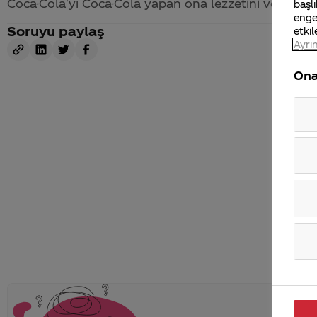
Coca-Cola
'yı
Coca-Cola
yapan ona lezzetini veren ticar
başlı
enge
Soruyu paylaş
etkil
Ayrın
Ona