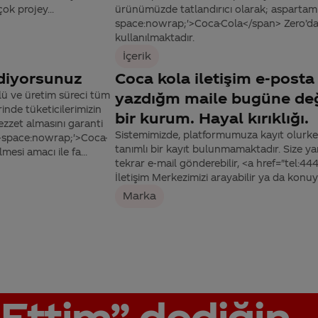
çok projey...
ürünümüzde tatlandırıcı olarak; aspartam
space:nowrap;'>Coca-Cola</span> Zero’da 
kullanılmaktadır.
İçerik
ediyorsunuz
Coca kola iletişim e-post
ü ve üretim süreci tüm
yazdığm maile bugüne deği
nde tüketicilerimizin
bir kurum. Hayal kırıklığı.
zzet almasını garanti
Sistemimizde, platformumuza kayıt olurken
e-space:nowrap;'>Coca-
tanımlı bir kayıt bulunmamaktadır. Size ya
esi amacı ile fa...
tekrar e-mail gönderebilir, <a href="tel:
İletişim Merkezimizi arayabilir ya da kon
Marka
Ettim”
dediğin