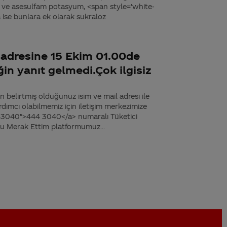
 ve asesulfam potasyum, <span style='white-
ise bunlara ek olarak sukraloz
a adresine 15 Ekim 01.00de
n yanıt gelmedi.Çok ilgisiz
 belirtmiş olduğunuz isim ve mail adresi ile
rdımcı olabilmemiz için iletişim merkezimize
4443040">444 3040</a> numaralı Tüketici
uyu Merak Ettim platformumuz...