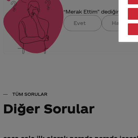
“Merak Ettim” dediğin konuya 
Evet
Hayır
TÜM SORULAR
Diğer Sorular
coca cola ilk olarak nerede nerede içece