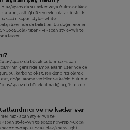
ola</span>’da su, şeker veya fruktoz-glikoz
karamel, asitliği düzenleyici olarak fosforik
nmaktadır. <span style='white-
lajı üzerinde de belirtilen bu doğal aroma
p;'>Coca-Cola</span>'yı <span style='white-
a lezzet...
mı?
-Cola</span>’da böcek bulunmaz.<span
pan>’nın içerisinde ambalajların üzerinde de
şurubu, karbondioksit, renklendirici olarak
k asit, doğal aroma vericiler ve kafein bulunur.
ola</span>’da böcek olmadığını gösteren r...
tatlandırıcı ve ne kadar var
nlerimiz <span style='white-
e <span style='white-space:nowrap;'>Coca-
-space:nowrap;'>Coca-Cola</span> light