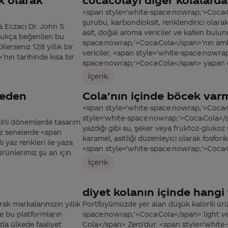
<span style='white-space:nowrap;'>Coca-C
şurubu, karbondioksit, renklendirici olarak 
 Eczacı Dr. John S.
asit, doğal aroma vericiler ve kafein bulu
dukça beğenilen bu
space:nowrap;'>Coca-Cola</span>’nın amba
erseniz 128 yıllık bir
vericiler, <span style='white-space:nowra
nın tarihinde kısa bir
space:nowrap;'>Coca-Cola</span> yapan on
İçerik
reden
Cola'nın içinde böcek var
<span style='white-space:nowrap;'>Coca
style='white-space:nowrap;'>Coca-Cola</s
irli dönemlerde tasarım
yazdığı gibi su, şeker veya fruktoz-glukoz 
iz senelerde <span
karamel, asitliği düzenleyici olarak fosfori
 yaz renkleri ile yaza
<span style='white-space:nowrap;'>Coca-C
ürünlerimiz şu an için
İçerik
diyet kolanın içinde hangi 
ak markalarımızın yıllık
Portfoyümüzde yer alan düşük kalorili ürü
ve bu platformların
space:nowrap;'>Coca-Cola</span> light v
la ülkede faaliyet
Cola</span> Zero’dur. <span style='white