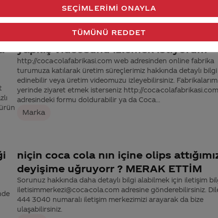
SEÇIMLERIMI ONAYLA
numaralı iletişim merkezimizden bize ulaşabilirsiniz.
 3040
Marka
TÜMÜNÜ REDDET
a
yapılış videosunu izlemek istiyorum
http://coca-colafabrikasi.com web adresinden online fabrika
turumuza katılarak üretim süreçlerimiz hakkında detaylı bilgi
edinebilir veya üretim videomuzu izleyebilirsiniz. Fabrikalarımı
t
yerinde ziyaret etmek isterseniz http://coca-colafabrikasi.c
zlı
adresindeki formu doldurabilir ya da Coca...
 ürün
Marka
ği
niçin coca cola nın içine olips attığımı
deyişime uğruyorr ? MERAK ETTİM
Sorunuz hakkında daha detaylı bilgi alabilmek için iletişim bilg
iletisimmerkezi@coca-cola.com adresine gönderebilirsiniz. Dil
inde
444 3040 numaralı iletişim merkezimizi arayarak da bize
ulaşabilirsiniz.