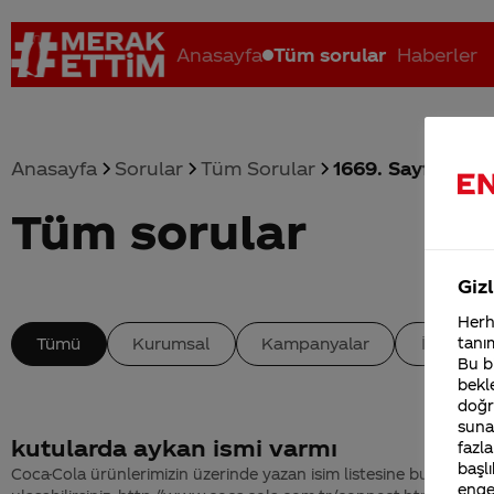
Anasayfa
Tüm sorular
Haberler
Anasayfa
Sorular
Tüm Sorular
1669. Sayfa
Tüm sorular
Coca-Cola nerenin malı?
Coca cola İsrail malı mı Yani ...
C
Gizl
Herha
Tümü
Kurumsal
Kampanyalar
İçerik
tanım
Bu bi
bekle
doğr
sunab
kutularda aykan ismi varmı
fazla
başlı
Coca-Cola ürünlerimizin üzerinde yazan isim listesine buradan
enge