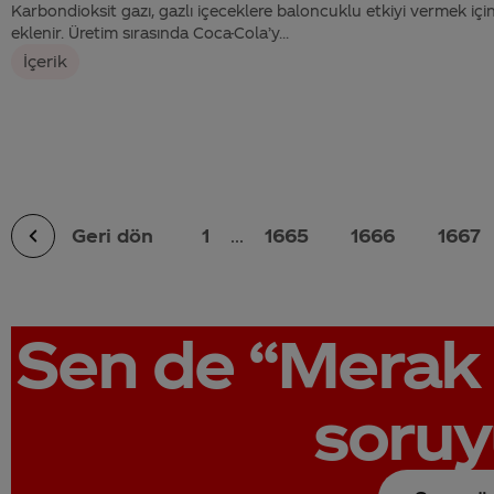
Karbondioksit gazı, gazlı içeceklere baloncuklu etkiyi vermek içi
eklenir. Üretim sırasında Coca-Cola’y...
İçerik
Geri dön
1
...
1665
1666
1667
Sen de
“Merak 
soruy