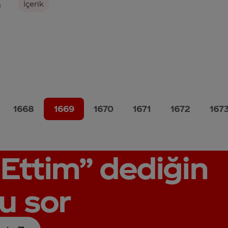
İçerik
n
1668
1669
1670
1671
1672
167
Ettim”
dediğin
u sor