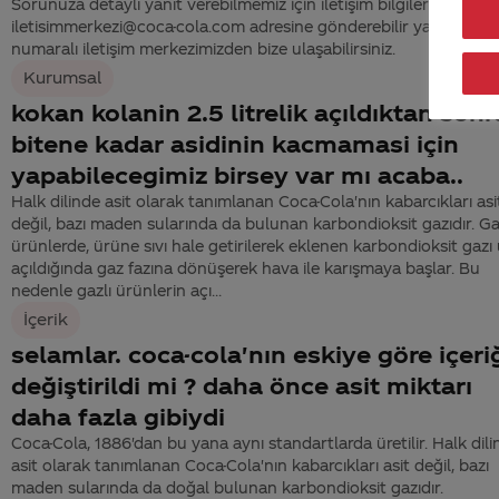
Sorunuza detaylı yanıt verebilmemiz için iletişim bilgilerinizi
iletisimmerkezi@coca-cola.com adresine gönderebilir ya da 444
numaralı iletişim merkezimizden bize ulaşabilirsiniz.
Kurumsal
kokan kolanin 2.5 litrelik açıldıktan sonr
bitene kadar asidinin kacmamasi için
yapabilecegimiz birsey var mı acaba..
Halk dilinde asit olarak tanımlanan Coca-Cola'nın kabarcıkları asi
değil, bazı maden sularında da bulunan karbondioksit gazıdır. Ga
ürünlerde, ürüne sıvı hale getirilerek eklenen karbondioksit gazı
açıldığında gaz fazına dönüşerek hava ile karışmaya başlar. Bu
nedenle gazlı ürünlerin açı...
İçerik
selamlar. coca-cola'nın eskiye göre içeri
değiştirildi mi ? daha önce asit miktarı
daha fazla gibiydi
Coca-Cola, 1886'dan bu yana aynı standartlarda üretilir. Halk dil
asit olarak tanımlanan Coca-Cola'nın kabarcıkları asit değil, bazı
maden sularında da doğal bulunan karbondioksit gazıdır.