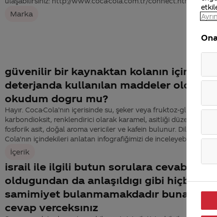
ulaşabilirsiniz: http://www.coca-cola.com.tr/connect.html
etkil
Marka
Ayrın
Ona
güvenilir bir kaynaktan kolanın içinde
deterjanda kullanılan maddeler oldugu
okudum dogru mu?
Hayır. Coca-Cola’nın içerisinde su, şeker veya fruktoz-glikoz şuru
karbondioksit, renklendirici olarak karamel, asitliği düzenleyici o
fosforik asit, doğal aroma vericiler ve kafein bulunur. Dilerseniz 
Cola'nın içindekileri anlatan infografiğimizi de inceleyebilirsiniz.
İçerik
israil ile ilgili butun sorulara cevabınız a
oldugundan da anlaşıldıgı gibi hiçbir
samimiyet bulanmamakdadır buna nasıl
cevap verceksınız