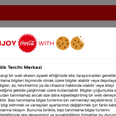
oca-Cola'nın Filistin'de fabr...
Coca-Cola’yı kim buldu?
ilik Tercihi Merkezi
Kurumsal
ngi bir web sitesini ziyaret ettiğinizde site, tarayıcınızdan genellik
4355 Soru
Sürdürülebilirlik
Marka
lama bilgileri biçiminde olmak üzere bilgiler alabilir veya depolayab
lgiler; siz, tercihleriniz ya da cihazınız hakkında olabilir veya siteyi
Coca-Cola Şirketi hakk
merak ettikleriniz.
diğiniz şekilde çalıştırmak üzere kullanılabilir. Bilgiler çoğunlukla si
Fabrikalarımız,
udan tanımlamaz ancak size daha kişiselleştirilmiş bir web deneyi
sertifikalarımız, faaliyet
ilir. Bazı tanımlama bilgisi türlerine izin vermemeyi seçebilirsiniz.
gösterdiğimiz ülkeler,
neden teneke kolalar plastik şişede
 bilgi edinmek ve varsayılan ayarlarımızı değiştirmek için farklı kat
tarihçemiz ve daha fazla
klarına tıklayın. Bununla birlikte, bazı tanımlama bilgisi türlerini
olanlara göre daha pahalı?
llediğinizde site deneyiminiz ve sunabildiğimiz hizmetler bu duru