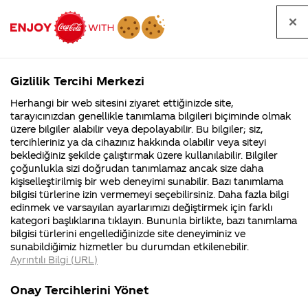
Tüm
Arama
Anasayfa
Haberler
Kapat
sorular
yap
Gizlilik Tercihi Merkezi
Arama yap
Herhangi bir web sitesini ziyaret ettiğinizde site,
Anasayfa
Sorular
Tüm Sorular
1667. Sayfa
tarayıcınızdan genellikle tanımlama bilgileri biçiminde olmak
üzere bilgiler alabilir veya depolayabilir. Bu bilgiler; siz,
Coca-
Coca-
Tüm sorular
Coca-Cola
Coca cola
tercihleriniz ya da cihazınız hakkında olabilir veya siteyi
Cola'nın
Cola’yı
nerenin
İsrail malı mı
Filistin'de
kim
beklediğiniz şekilde çalıştırmak üzere kullanılabilir. Bilgiler
malı?
Yani ...
fabr...
buldu?
çoğunlukla sizi doğrudan tanımlamaz ancak size daha
kişiselleştirilmiş bir web deneyimi sunabilir. Bazı tanımlama
Kurumsal
Kamp
bilgisi türlerine izin vermemeyi seçebilirsiniz. Daha fazla bilgi
edinmek ve varsayılan ayarlarımızı değiştirmek için farklı
4355 Soru
90 Soru
Tümü
Kurumsal
Kampanyalar
İçerik
kategori başlıklarına tıklayın. Bununla birlikte, bazı tanımlama
Coca-Cola
Kampany
bilgisi türlerini engellediğinizde site deneyiminiz ve
Şirketi
hakkınd
sunabildiğimiz hizmetler bu durumdan etkilenebilir.
hakkında
ettikleri
Ayrıntılı Bilgi (URL)
merak
Kampan
ettikleriniz.
koşulları
coca cola neden
Kaç tane çevre
Fabrikalarımız,
kampany
Onay Tercihlerini Yönet
sertifikalarımız,
tarihleri
kübada satılmaz
mühendisi
4
faaliyet
temini v