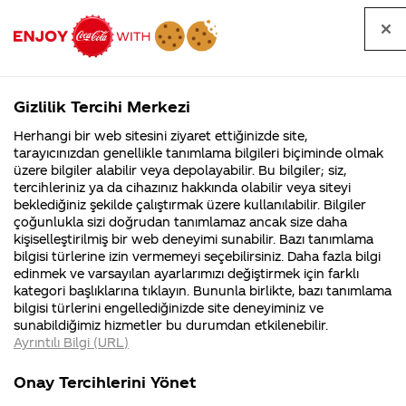
Tüm
Arama
Anasayfa
Haberler
Kapat
sorular
yap
Gizlilik Tercihi Merkezi
Arama yap
Herhangi bir web sitesini ziyaret ettiğinizde site,
Anasayfa
Sorular
Tüm Sorular
1208. Sayfa
tarayıcınızdan genellikle tanımlama bilgileri biçiminde olmak
üzere bilgiler alabilir veya depolayabilir. Bu bilgiler; siz,
Coca-
Coca-
Tüm sorular
Coca-Cola
Coca cola
tercihleriniz ya da cihazınız hakkında olabilir veya siteyi
Cola'nın
Cola’yı
nerenin
İsrail malı mı
Filistin'de
kim
beklediğiniz şekilde çalıştırmak üzere kullanılabilir. Bilgiler
malı?
Yani ...
fabr...
buldu?
çoğunlukla sizi doğrudan tanımlamaz ancak size daha
kişiselleştirilmiş bir web deneyimi sunabilir. Bazı tanımlama
Kurumsal
Kamp
bilgisi türlerine izin vermemeyi seçebilirsiniz. Daha fazla bilgi
edinmek ve varsayılan ayarlarımızı değiştirmek için farklı
4355 Soru
90 Soru
Tümü
Kurumsal
Kampanyalar
İçerik
kategori başlıklarına tıklayın. Bununla birlikte, bazı tanımlama
Coca-Cola
Kampany
bilgisi türlerini engellediğinizde site deneyiminiz ve
Şirketi
hakkınd
sunabildiğimiz hizmetler bu durumdan etkilenebilir.
hakkında
ettikleri
Ayrıntılı Bilgi (URL)
merak
Kampan
ettikleriniz.
koşulları
spor yapmak
kore coca cola
Fabrikalarımız,
kampany
Onay Tercihlerini Yönet
sertifikalarımız,
tarihleri
isteyen fakat spor
reklam filmlerini
4
faaliyet
temini v