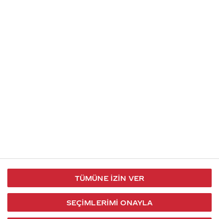
İletişim
Takip et
S.S.S
Kullanım
444 30 40
X / Twitter
Koşulları
Coca-Cola İletişim
Facebook
Merkezi
Veri Koruma
iletisimmerkezi@coca-
ve Gizlilik
cola.com
TÜMÜNE İZIN VER
Bilgi
Toplumu
SEÇIMLERIMI ONAYLA
Hizmetleri