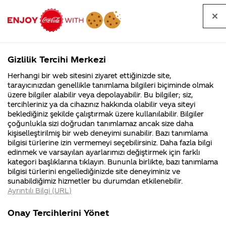
Tüm
Arama
Anasayfa
Haberler
Kapat
sorular
yap
Gizlilik Tercihi Merkezi
Arama yap
Herhangi bir web sitesini ziyaret ettiğinizde site,
Anasayfa
Sorular
Marka
428. Sayfa
tarayıcınızdan genellikle tanımlama bilgileri biçiminde olmak
üzere bilgiler alabilir veya depolayabilir. Bu bilgiler; siz,
Coca-
Coca-
Marka kategorisindeki
Coca-Cola
Coca cola
tercihleriniz ya da cihazınız hakkında olabilir veya siteyi
Cola'nın
Cola’yı
nerenin
İsrail malı mı
Filistin'de
kim
beklediğiniz şekilde çalıştırmak üzere kullanılabilir. Bilgiler
malı?
Yani ...
fabr...
buldu?
sorular
çoğunlukla sizi doğrudan tanımlamaz ancak size daha
kişiselleştirilmiş bir web deneyimi sunabilir. Bazı tanımlama
Kurumsal
Kamp
bilgisi türlerine izin vermemeyi seçebilirsiniz. Daha fazla bilgi
edinmek ve varsayılan ayarlarımızı değiştirmek için farklı
4355 Soru
90 Soru
kategori başlıklarına tıklayın. Bununla birlikte, bazı tanımlama
Coca-Cola
Kampany
bilgisi türlerini engellediğinizde site deneyiminiz ve
Şirketi
hakkınd
Tümü
Kurumsal
Kampanyalar
İçerik
sunabildiğimiz hizmetler bu durumdan etkilenebilir.
hakkında
ettikleri
Ayrıntılı Bilgi (URL)
merak
Kampan
ettikleriniz.
koşulları
Fabrikalarımız,
kampany
Onay Tercihlerini Yönet
sertifikalarımız,
tarihleri
4
Fast food lardaki
Coca Cola K
faaliyet
temini v