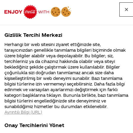
Tüm
Arama
Anasayfa
Haberler
Kapat
sorular
yap
Gizlilik Tercihi Merkezi
Arama yap
Herhangi bir web sitesini ziyaret ettiğinizde site,
Anasayfa
Sorular
Marka
426. Sayfa
tarayıcınızdan genellikle tanımlama bilgileri biçiminde olmak
üzere bilgiler alabilir veya depolayabilir. Bu bilgiler; siz,
Coca-
Coca-
Marka kategorisindeki
Coca-Cola
Coca cola
tercihleriniz ya da cihazınız hakkında olabilir veya siteyi
Cola'nın
Cola’yı
nerenin
İsrail malı mı
Filistin'de
kim
beklediğiniz şekilde çalıştırmak üzere kullanılabilir. Bilgiler
malı?
Yani ...
fabr...
buldu?
sorular
çoğunlukla sizi doğrudan tanımlamaz ancak size daha
kişiselleştirilmiş bir web deneyimi sunabilir. Bazı tanımlama
Kurumsal
Kamp
bilgisi türlerine izin vermemeyi seçebilirsiniz. Daha fazla bilgi
edinmek ve varsayılan ayarlarımızı değiştirmek için farklı
4355 Soru
90 Soru
kategori başlıklarına tıklayın. Bununla birlikte, bazı tanımlama
Coca-Cola
Kampany
bilgisi türlerini engellediğinizde site deneyiminiz ve
Şirketi
hakkınd
Tümü
Kurumsal
Kampanyalar
İçerik
sunabildiğimiz hizmetler bu durumdan etkilenebilir.
hakkında
ettikleri
Ayrıntılı Bilgi (URL)
merak
Kampan
ettikleriniz.
koşulları
Fabrikalarımız,
kampany
Onay Tercihlerini Yönet
sertifikalarımız,
tarihleri
4
Ben bir küçük
iki kelime yazıyoruz
faaliyet
temini v