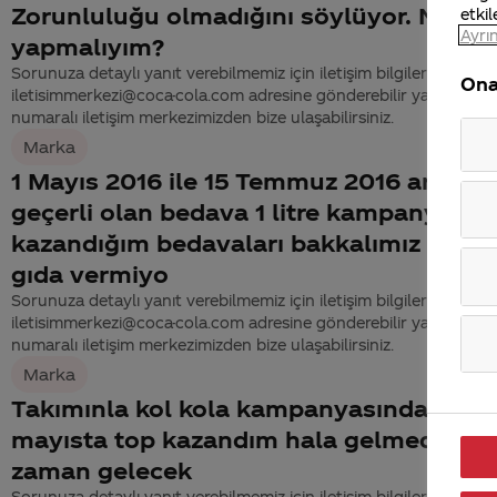
Zorunluluğu olmadığını söylüyor. Ne
etkil
Ayrın
yapmalıyım?
Sorunuza detaylı yanıt verebilmemiz için iletişim bilgilerinizi
Ona
iletisimmerkezi@coca-cola.com adresine gönderebilir ya da 444
numaralı iletişim merkezimizden bize ulaşabilirsiniz.
Marka
1 Mayıs 2016 ile 15 Temmuz 2016 arasın
geçerli olan bedava 1 litre kampanyasın
kazandığım bedavaları bakkalımız giray
gıda vermiyo
Sorunuza detaylı yanıt verebilmemiz için iletişim bilgilerinizi
iletisimmerkezi@coca-cola.com adresine gönderebilir ya da 444
numaralı iletişim merkezimizden bize ulaşabilirsiniz.
Marka
Takımınla kol kola kampanyasından 12
mayısta top kazandım hala gelmedi ne
zaman gelecek
Sorunuza detaylı yanıt verebilmemiz için iletişim bilgilerinizi