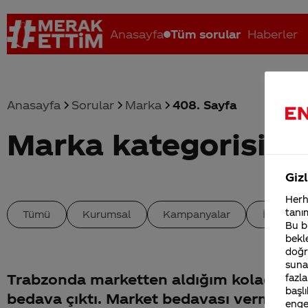
Anasayfa
Tüm sorular
Haberler
Anasayfa
Sorular
Marka
408. Sayfa
Marka kategorisind
Coca-Cola nerenin malı?
Coca cola İsrail malı mı Yani ...
C
Gizl
Herha
tanım
Tümü
Kurumsal
Kampanyalar
İçerik
Bu bi
bekle
doğr
sunab
Trabzonda marketten aldığım koladan 1 
fazla
başlı
bedava çıktı. Market bedavası vermiyor.
enge