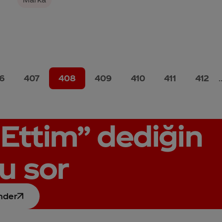
6
407
408
409
410
411
412
.
Ettim”
dediğin
u sor
nder