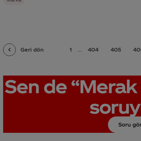
Geri dön
1
...
404
405
40
Sen de
“Merak 
soruy
Soru gö