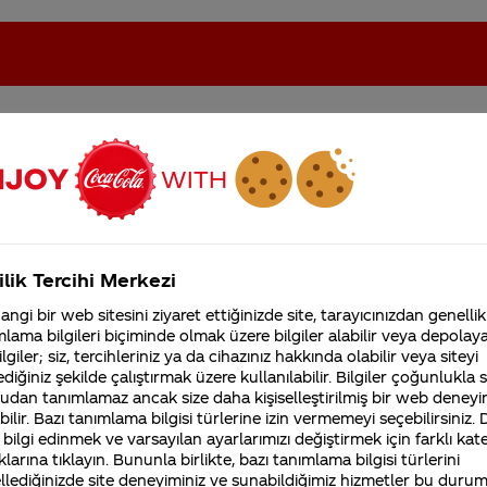
eki sorular
oca-Cola'nın Filistin'de fabr...
Coca-Cola’yı kim buldu?
ilik Tercihi Merkezi
Kurumsal
ngi bir web sitesini ziyaret ettiğinizde site, tarayıcınızdan genellik
4355 Soru
lama bilgileri biçiminde olmak üzere bilgiler alabilir veya depolayab
Sürdürülebilirlik
Marka
lgiler; siz, tercihleriniz ya da cihazınız hakkında olabilir veya siteyi
Coca-Cola Şirketi hakk
diğiniz şekilde çalıştırmak üzere kullanılabilir. Bilgiler çoğunlukla si
merak ettikleriniz.
Fabrikalarımız,
udan tanımlamaz ancak size daha kişiselleştirilmiş bir web deneyi
sertifikalarımız, faaliyet
ilir. Bazı tanımlama bilgisi türlerine izin vermemeyi seçebilirsiniz.
gösterdiğimiz ülkeler,
lt
İnsanları neden aldatıyorsunuz milyo
 bilgi edinmek ve varsayılan ayarlarımızı değiştirmek için farklı kat
tarihçemiz ve daha fazla
klarına tıklayın. Bununla birlikte, bazı tanımlama bilgisi türlerini
1 litre hediye diyorsunuz ama karşılığı
llediğinizde site deneyiminiz ve sunabildiğimiz hizmetler bu duru