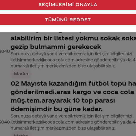
numaralı iletişim merkezimizden bize ulaşabilirsiniz.
SEÇIMLERIMI ONAYLA
 3040
Marka
TÜMÜNÜ REDDET
1 lt hediye hangi satış noktalarından
alabilirim bir listesi yokmu sokak sok
gezip bulmammi gerekecek
 3040
Sorunuza detaylı yanıt verebilmemiz için iletişim bilgilerinizi
iletisimmerkezi@coca-cola.com adresine gönderebilir ya da
numaralı iletişim merkezimizden bize ulaşabilirsiniz.
Marka
02 Mayısta kazandığım futbol topu ha
gönderilmedi.aras kargo ve coca cola
müş.tem.arayarak 10 top parası
ödemişimdir bu güne kadar.
Sorunuza detaylı yanıt verebilmemiz için iletişim bilgilerinizi
 3040
iletisimmerkezi@coca-cola.com adresine gönderebilir ya da
numaralı iletişim merkezimizden bize ulaşabilirsiniz.
Marka