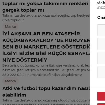
toplar mı yoksa takımının renkleri olan
etkil
Ayrın
gerçek toplar mı
Takımınıza destek olarak kazanabileceğinz top hediyesi özel Coc
Ona
Cola topudur.
Marka
İYİ AKŞAMLAR BEN ATAŞEHİR
KÜÇÜKBAKKALKÖY 'DE KURUYEMİŞCİY
BEN BU MARKETLERE GÖSTERDİĞİNİZ
İLGİYİ BİZİM GİBİ KÜÇÜK ESNAFLARA
NİYE DÖSTERMİY
Belirtmiş olduğunuz konu ile ilgili size yardımcı olabilecek en yetk
birim Müşteri İletişim Merkezimiz'dir. Müşteri İletişim Merkezimiz'
850 222 02 24 numaralı telefondan ulaşabilirsiniz.
Marka
Atki ve futbol topu kazandım nasıl
alabilirim
Takımınıza destek olarak kazanmış olduğunuz ödüller katılım
gösterdiğiniz tarihten itibaren ortalama 15 iş günü içerisinde Ara