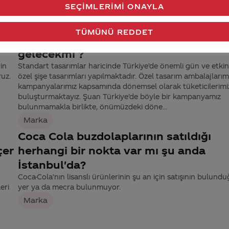
SEÇIMLERIMI ONAYLA
850 222 02 24 numaralı telefondan ulaşabilirsiniz.
Marka
TÜMÜNÜ REDDET
k
Metallica lars yazan coca colalar tr ye
gelecekmi ?
in
Standart tasarımlar haricinde Türkiye’de önemli gün ve etkinl
ruz.
özel şişe tasarımları yapılmaktadır. Özel tasarım ambalajlarımız
kampanyalarımız kapsamında dönemsel olarak tüketicilerimi
buluşturmaktayız. Şuan Türkiye’de böyle bir kampanyamız
bulunmamakla birlikte, önümüzdeki döne...
Marka
Coca Cola buzdolaplarının satıldığı
çer
herhangi bir nokta var mı şu anda
İstanbul'da?
Coca-Cola’nın lisanslı ürünlerinin şu an için satışının bulundu
eri
yer ya da mecra bulunmuyor.
Marka