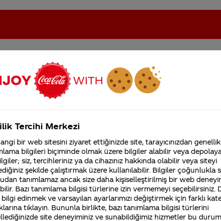
eki sorular
oca-Cola'nın Filistin'de fabr...
Coca-Cola’yı kim buldu?
ilik Tercihi Merkezi
Kurumsal
ngi bir web sitesini ziyaret ettiğinizde site, tarayıcınızdan genellik
4355 Soru
lama bilgileri biçiminde olmak üzere bilgiler alabilir veya depolayab
Sürdürülebilirlik
Marka
lgiler; siz, tercihleriniz ya da cihazınız hakkında olabilir veya siteyi
Coca-Cola Şirketi hakk
diğiniz şekilde çalıştırmak üzere kullanılabilir. Bilgiler çoğunlukla si
merak ettikleriniz.
Fabrikalarımız,
udan tanımlamaz ancak size daha kişiselleştirilmiş bir web deneyi
sertifikalarımız, faaliyet
ilir. Bazı tanımlama bilgisi türlerine izin vermemeyi seçebilirsiniz.
gösterdiğimiz ülkeler,
 bilgi edinmek ve varsayılan ayarlarımızı değiştirmek için farklı kat
Takımıma destek olmak için kodu
tarihçemiz ve daha fazla
klarına tıklayın. Bununla birlikte, bazı tanımlama bilgisi türlerini
i
yazdıktan sonra gelen sayfaya telefo
llediğinizde site deneyiminiz ve sunabildiğimiz hizmetler bu duru