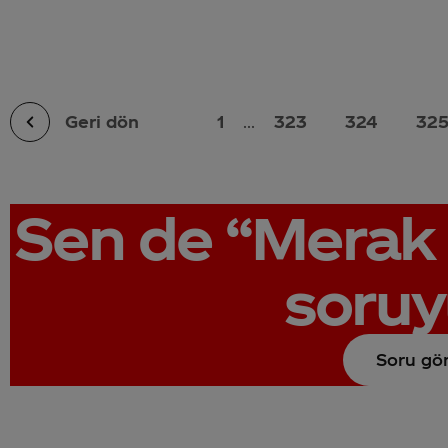
Geri dön
1
...
323
324
32
Sen de
“Merak 
soruy
Soru gö