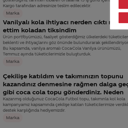
Kargo tarafından adresinize teslim edilecektir.
Marka
Vanilyalı kola ihtiyacı nerden cıktı mera
ettim koladan tiksindim
Ürün portföyümüzü, faaliyet gösterdiğimiz ülkelerdeki tüketiciler
beklenti ve ihtiyaçlarını göz önünde bulundurarak şekillendiriyo
Bu kapsamda, vanilya aromalı Coca-Cola Vanilya ürünümüzü,
Temmuz ayında tüketicilerimizle buluşturduk.
Marka
Çekilişe katıldım ve takımınızın topunu
kazandınız denmesine rağmen dalga ge
gibi coca cola topu gönderdiniz. Neden
Kazanmış olduğunuz Coca-Cola Futbol topu, takımınla kol kola
kampanyamız kapsamında çekilişe katılan tüketicilerimize verdikl
destek karşılığında hediyemizdir.
Marka