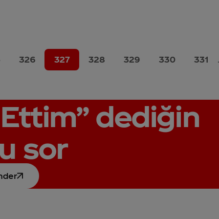
5
326
327
328
329
330
331
Ettim”
dediğin
u sor
nder