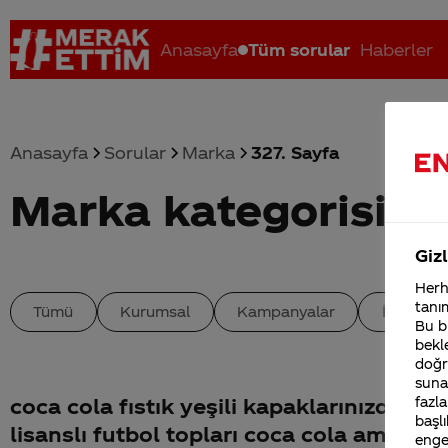
Anasayfa
Tüm sorular
Haberler
Anasayfa
Sorular
Marka
327. Sayfa
Marka kategorisind
Coca-Cola nerenin malı?
Coca cola İsrail malı mı Yani ...
C
Gizl
Herha
tanım
Tümü
Kurumsal
Kampanyalar
İçerik
Bu bi
bekle
doğr
sunab
fazla
coca cola fıstık yeşili kapaklarınızdaki
başlı
lisanslı futbol topları coca cola ambleml
enge