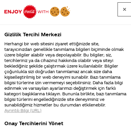
Tüm
Arama
Anasayfa
Haberler
Kapat
sorular
yap
Gizlilik Tercihi Merkezi
Arama yap
Herhangi bir web sitesini ziyaret ettiğinizde site,
Anasayfa
Sorular
Marka
324. Sayfa
tarayıcınızdan genellikle tanımlama bilgileri biçiminde olmak
üzere bilgiler alabilir veya depolayabilir. Bu bilgiler; siz,
Coca-
Coca-
Marka kategorisindeki
Coca-Cola
Coca cola
tercihleriniz ya da cihazınız hakkında olabilir veya siteyi
Cola'nın
Cola’yı
nerenin
İsrail malı mı
Filistin'de
kim
beklediğiniz şekilde çalıştırmak üzere kullanılabilir. Bilgiler
malı?
Yani ...
fabr...
buldu?
sorular
çoğunlukla sizi doğrudan tanımlamaz ancak size daha
kişiselleştirilmiş bir web deneyimi sunabilir. Bazı tanımlama
Kurumsal
Kamp
bilgisi türlerine izin vermemeyi seçebilirsiniz. Daha fazla bilgi
edinmek ve varsayılan ayarlarımızı değiştirmek için farklı
4355 Soru
90 Soru
kategori başlıklarına tıklayın. Bununla birlikte, bazı tanımlama
Coca-Cola
Kampany
bilgisi türlerini engellediğinizde site deneyiminiz ve
Şirketi
hakkınd
Tümü
Kurumsal
Kampanyalar
İçerik
sunabildiğimiz hizmetler bu durumdan etkilenebilir.
hakkında
ettikleri
Ayrıntılı Bilgi (URL)
merak
Kampan
ettikleriniz.
koşulları
Fabrikalarımız,
kampany
Onay Tercihlerini Yönet
sertifikalarımız,
tarihleri
4
takımının lisanslı
takmın sayfasından
faaliyet
temini v