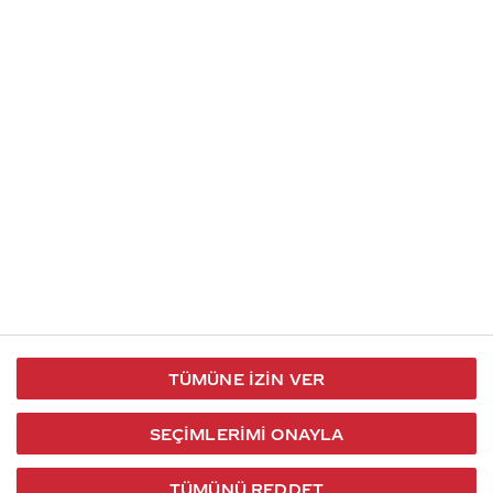
İletişim
Takip et
S.S.S
Kullanım
444 30 40
X / Twitter
Koşulları
Coca-Cola İletişim
Facebook
Merkezi
Veri Koruma
iletisimmerkezi@coca-
ve Gizlilik
cola.com
TÜMÜNE İZIN VER
Bilgi
Toplumu
SEÇIMLERIMI ONAYLA
Hizmetleri
TÜMÜNÜ REDDET