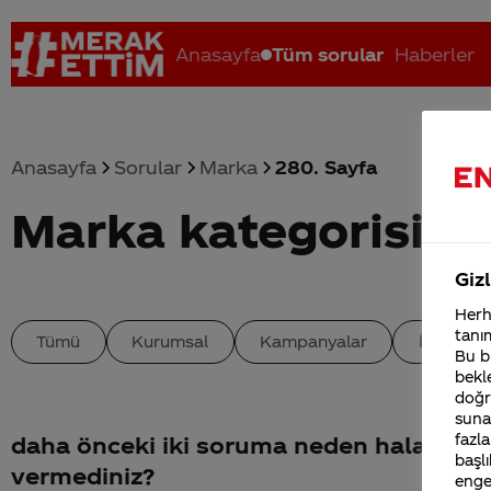
Anasayfa
Tüm sorular
Haberler
Anasayfa
Sorular
Marka
280. Sayfa
Marka kategorisind
Coca-Cola nerenin malı?
Coca cola İsrail malı mı Yani ...
C
Gizl
Herha
tanım
Tümü
Kurumsal
Kampanyalar
İçerik
Bu bi
bekle
doğr
sunab
fazla
daha önceki iki soruma neden hala cev
başlı
vermediniz?
enge