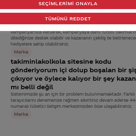
SEÇIMLERIMI ONAYLA
ımi
yeşil kapaklar ne işe yarıyor
TÜMÜNÜ REDDET
Promosyonlu ürünlerimizin kapak ve açma halkalarından çık
katılım kodları ile www.takiminlakolkola.com sitesinden
z
kampanyamıza katılarak, kampanyaya dâhil futbol takımları
dilediğinize destek olabilir ve kazananın çekiliş ile belirlenece
hediyelere sahip olabilirsiniz.
Marka
takiminlakolkola sitesine kodu
gönderiyorum içi dolup boşalan bir şi
çıkıyor ve öylece kalıyor bir şey kaza
mı belli değil
Sistemimizde şu an için bir problem bulunmamaktadır. Farklı 
tarayıcılarını denemenize rağmen sıkıntınız devam ederse 4
numaralı tüketici iletişim merkezimizden bize ulaşabilirsiniz.
Marka