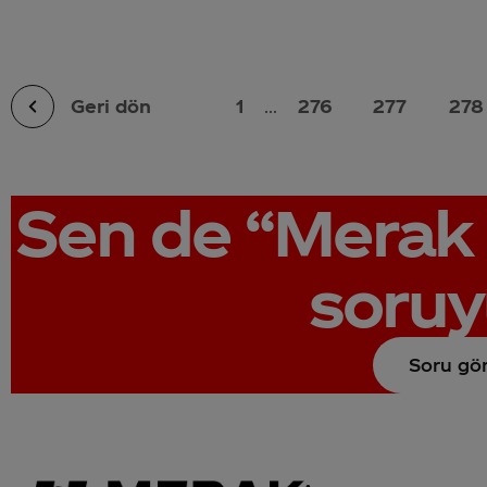
Geri dön
1
...
276
277
278
Sen de
“Merak 
soruy
Soru gö