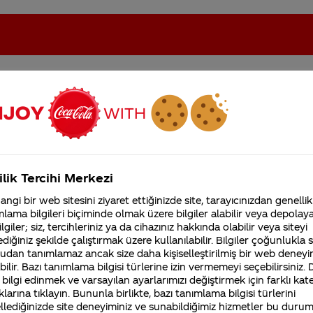
eki sorular
oca-Cola'nın Filistin'de fabr...
Coca-Cola’yı kim buldu?
ilik Tercihi Merkezi
Kurumsal
ngi bir web sitesini ziyaret ettiğinizde site, tarayıcınızdan genellik
lama bilgileri biçiminde olmak üzere bilgiler alabilir veya depolayab
4355 Soru
Sürdürülebilirlik
Marka
lgiler; siz, tercihleriniz ya da cihazınız hakkında olabilir veya siteyi
Coca-Cola Şirketi hakk
diğiniz şekilde çalıştırmak üzere kullanılabilir. Bilgiler çoğunlukla si
merak ettikleriniz.
udan tanımlamaz ancak size daha kişiselleştirilmiş bir web deneyi
Fabrikalarımız,
sertifikalarımız, faaliyet
ilir. Bazı tanımlama bilgisi türlerine izin vermemeyi seçebilirsiniz.
gösterdiğimiz ülkeler,
 bilgi edinmek ve varsayılan ayarlarımızı değiştirmek için farklı kat
ap
Ben digütürk play maç paketi kazan 
tarihçemiz ve daha fazla
klarına tıklayın. Bununla birlikte, bazı tanımlama bilgisi türlerini
ama yazdığımda geçersiz diyor acaba 
llediğinizde site deneyiminiz ve sunabildiğimiz hizmetler bu duru