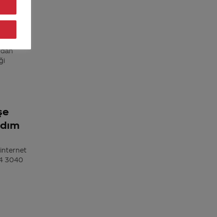
an
ndan
ği
şe
ndım
internet
44 3040