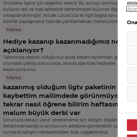
etkil
Öncelikle ilginiz için teşekkür ederiz. Bu soruyu sormuş olduğu
Ayrın
kullanıcı adı ve mail adresiyle sistemimizde bulunan diğer sorular
cevaplandırılmıştır. Ancak Coca-Cola ile ilgili başka sorularınız va
bizimle paylaşmanız halinde yanıtlamaktan memnuniyet duyarız.
Ona
Marka
Hediye kazanıp kazanmadığımız ne zam
açıklanıyor?
Takımınıza destek olduğunuz anda sistem tarafından gerçekleşti
otomatik çekiliş sonucunda, anında size özel hediyeler
kazanıyorsunuz.
Marka
kazanmış olduğum ligtv paketinin kodu
kaybettim mailimdede görünmüyor kod
tekrar nasıl öğrene bilirim haftasınu
malum büyük derbi var
Sorunuza detaylı yanıt verebilmemiz için iletişim bilgilerinizi
iletisimmerkezi@coca-cola.com adresine gönderebilir ya da 444
numaralı iletişim merkezimizden bize ulaşabilirsiniz.