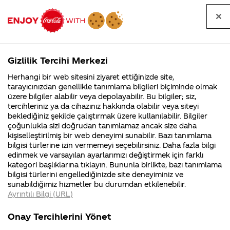
Tüm
Arama
Anasayfa
Haberler
Kapat
sorular
yap
Gizlilik Tercihi Merkezi
Arama yap
Herhangi bir web sitesini ziyaret ettiğinizde site,
Anasayfa
Sorular
Kurumsal
119. Sayfa
tarayıcınızdan genellikle tanımlama bilgileri biçiminde olmak
üzere bilgiler alabilir veya depolayabilir. Bu bilgiler; siz,
Coca-
Coca-
Kurumsal
Coca-Cola
Coca cola
tercihleriniz ya da cihazınız hakkında olabilir veya siteyi
Cola'nın
Cola’yı
nerenin
İsrail malı mı
Filistin'de
kim
beklediğiniz şekilde çalıştırmak üzere kullanılabilir. Bilgiler
malı?
Yani ...
fabr...
buldu?
kategorisindeki sorular
çoğunlukla sizi doğrudan tanımlamaz ancak size daha
kişiselleştirilmiş bir web deneyimi sunabilir. Bazı tanımlama
Kurumsal
Kamp
bilgisi türlerine izin vermemeyi seçebilirsiniz. Daha fazla bilgi
edinmek ve varsayılan ayarlarımızı değiştirmek için farklı
4355 Soru
90 Soru
kategori başlıklarına tıklayın. Bununla birlikte, bazı tanımlama
Coca-Cola
Kampany
bilgisi türlerini engellediğinizde site deneyiminiz ve
Şirketi
hakkınd
Tümü
Kurumsal
Kampanyalar
İçerik
sunabildiğimiz hizmetler bu durumdan etkilenebilir.
hakkında
ettikleri
Ayrıntılı Bilgi (URL)
merak
Kampan
ettikleriniz.
koşulları
Fabrikalarımız,
kampany
Onay Tercihlerini Yönet
sertifikalarımız,
tarihleri
4
filistinde fabrikanız
ben kendi adima
faaliyet
temini v