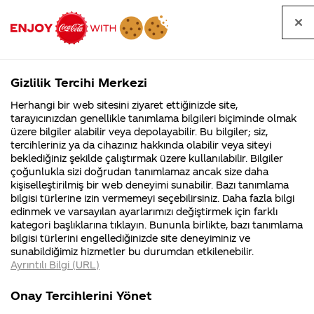
Tüm
Arama
Anasayfa
Haberler
Kapat
sorular
yap
Gizlilik Tercihi Merkezi
Arama yap
Herhangi bir web sitesini ziyaret ettiğinizde site,
Anasayfa
Sorular
İçerik
108. Sayfa
tarayıcınızdan genellikle tanımlama bilgileri biçiminde olmak
üzere bilgiler alabilir veya depolayabilir. Bu bilgiler; siz,
Coca-
Coca-
İçerik kategorisindeki
Coca-Cola
Coca cola
tercihleriniz ya da cihazınız hakkında olabilir veya siteyi
Cola'nın
Cola’yı
nerenin
İsrail malı mı
Filistin'de
kim
beklediğiniz şekilde çalıştırmak üzere kullanılabilir. Bilgiler
malı?
Yani ...
fabr...
buldu?
sorular
çoğunlukla sizi doğrudan tanımlamaz ancak size daha
kişiselleştirilmiş bir web deneyimi sunabilir. Bazı tanımlama
Kurumsal
Kamp
bilgisi türlerine izin vermemeyi seçebilirsiniz. Daha fazla bilgi
edinmek ve varsayılan ayarlarımızı değiştirmek için farklı
4355 Soru
90 Soru
kategori başlıklarına tıklayın. Bununla birlikte, bazı tanımlama
Coca-Cola
Kampany
bilgisi türlerini engellediğinizde site deneyiminiz ve
Şirketi
hakkınd
Tümü
Kurumsal
Kampanyalar
İçerik
sunabildiğimiz hizmetler bu durumdan etkilenebilir.
hakkında
ettikleri
Ayrıntılı Bilgi (URL)
merak
Kampan
ettikleriniz.
koşulları
Fabrikalarımız,
kampany
Onay Tercihlerini Yönet
sertifikalarımız,
tarihleri
4
Eskiden daha
Coca-Cola Zero nun
faaliyet
temini v