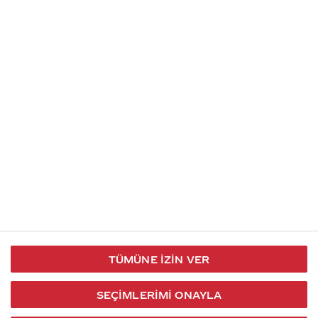
İletişim
Takip et
S.S.S
Kullanım
444 30 40
X / Twitter
Koşulları
Coca-Cola İletişim
Facebook
Merkezi
Veri Koruma
iletisimmerkezi@coca-
ve Gizlilik
cola.com
TÜMÜNE İZIN VER
Bilgi
Toplumu
SEÇIMLERIMI ONAYLA
Hizmetleri