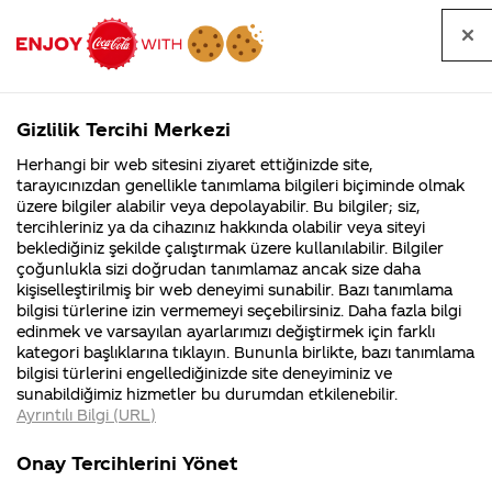
Tüm
Arama
Anasayfa
Haberler
Kapat
sorular
yap
Gizlilik Tercihi Merkezi
Arama yap
Herhangi bir web sitesini ziyaret ettiğinizde site,
Anasayfa
Sorular
Soru detayları
tarayıcınızdan genellikle tanımlama bilgileri biçiminde olmak
üzere bilgiler alabilir veya depolayabilir. Bu bilgiler; siz,
Coca-
Coca-
Kategoriler
Coca-Cola
Coca cola
coco-cola
tercihleriniz ya da cihazınız hakkında olabilir veya siteyi
Cola'nın
Cola’yı
nerenin
İsrail malı mı
Filistin'de
kim
beklediğiniz şekilde çalıştırmak üzere kullanılabilir. Bilgiler
malı?
Yani ...
fabr...
buldu?
çoğunlukla sizi doğrudan tanımlamaz ancak size daha
doğum
kişiselleştirilmiş bir web deneyimi sunabilir. Bazı tanımlama
Kurumsal
Kamp
bilgisi türlerine izin vermemeyi seçebilirsiniz. Daha fazla bilgi
kontrol
edinmek ve varsayılan ayarlarımızı değiştirmek için farklı
4355 Soru
90 Soru
kategori başlıklarına tıklayın. Bununla birlikte, bazı tanımlama
ilacı olarak
Coca-Cola
Kampany
bilgisi türlerini engellediğinizde site deneyiminiz ve
Şirketi
hakkınd
sunabildiğimiz hizmetler bu durumdan etkilenebilir.
hakkında
ettikleri
üretilmiştir
Ayrıntılı Bilgi (URL)
merak
Kampan
ettikleriniz.
koşulları
Kurumsal
Kampanyal
bilgisi
Fabrikalarımız,
kampany
Onay Tercihlerini Yönet
sertifikalarımız,
tarihleri
4355 Soru
90 Soru
faaliyet
temini v