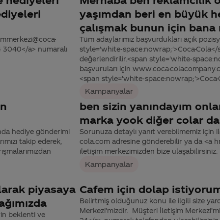
diyeleri
yaşımdan beri en büyük he
m
çalışmak bunun için bana 
tisimmerkezi@coca-
Tüm adaylarımız başvurdukları açık pozisy
44 3040</a> numaralı
style='white-space:nowrap;'>Coca-Cola</sp
değerlendirilir.<span style='white-space:n
başvuruları için www.coca-colacompany.com
<span style='white-space:nowrap;'>Coca-Co
Kampanyalar
en
ben sizin yanındayım onlar
marka yook diğer colar dan
ında hediye gönderimi
Sorunuza detaylı yanıt verebilmemiz için ile
ımızı takip ederek,
cola.com adresine gönderebilir ya da <a
rışmalarımızdan
iletişim merkezimizden bize ulaşabilirsiniz.
Kampanyalar
olarak piyasaya
Cafem için dolap istiyorum
ağımızda
Belirtmiş olduğunuz konu ile ilgili size yar
Merkezi’mizdir. Müşteri İletişim Merkezi
in beklenti ve