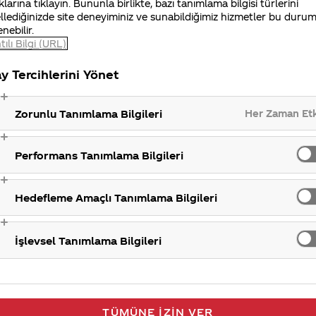
klarına tıklayın. Bununla birlikte, bazı tanımlama bilgisi türlerini
lunmamaktadır.
llediğinizde site deneyiminiz ve sunabildiğimiz hizmetler bu duru
enebilir.
tılı Bilgi (URL)
y Tercihlerini Yönet
Her Zaman Et
Zorunlu Tanımlama Bilgileri
Yeni Ürü
Performans Tanımlama Bilgileri
Hedefleme Amaçlı Tanımlama Bilgileri
İşlevsel Tanımlama Bilgileri
TÜMÜNE İZIN VER