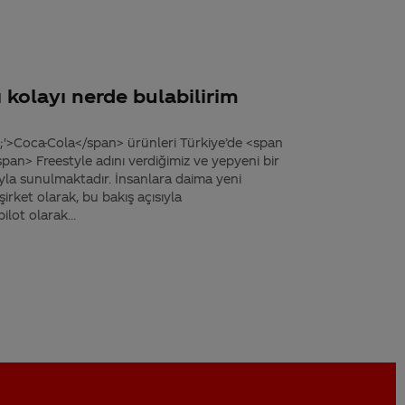
 kolayı nerde bulabilirim
'>Coca-Cola</span> ürünleri Türkiye’de <span
an> Freestyle adını verdiğimiz ve yepyeni bir
ıyla sunulmaktadır. İnsanlara daima yeni
irket olarak, bu bakış açısıyla
lot olarak...