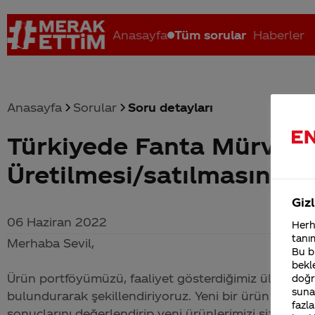
Anasayfa
Tüm sorular
Haberler
Anasayfa
Sorular
Soru detayları
Türkiyede Fanta Mürver 
Coca-Cola nerenin malı?
Coca cola İsrail malı mı Yani ...
C
Üretilmesi/satılmasının 
Gizl
06 Haziran 2022
Herha
tanım
Merhaba Sevil,
Bu bi
bekle
Ürün portföyümüzü, faaliyet gösterdiğimiz ülkelerdek
doğr
sunab
bulundurarak şekillendiriyoruz. Yeni bir ürün piyasa
fazla
sonuçlarını değerlendirip yeni ürünlerimizi sizlerl