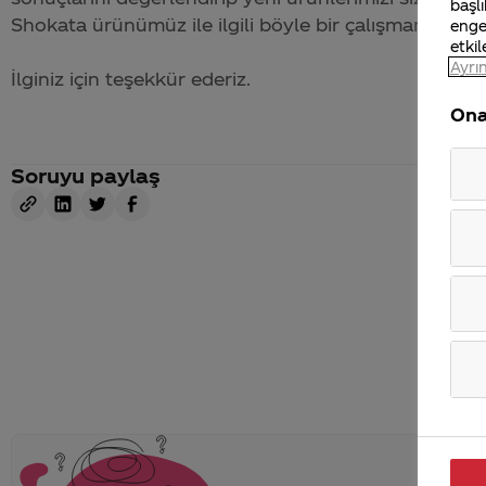
başlı
Shokata ürünümüz ile ilgili böyle bir çalışmamız bu
enge
etkil
Ayrın
İlginiz için teşekkür ederiz.
Ona
Soruyu paylaş