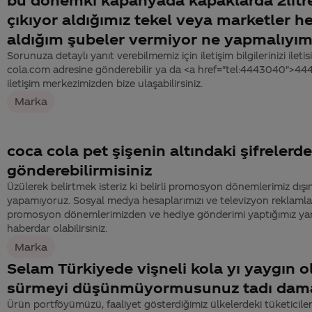
çıkıyor aldığımız tekel veya marketler he
aldığım şubeler vermiyor ne yapmalıyı
Sorunuza detaylı yanıt verebilmemiz için iletişim bilgilerinizi ile
cola.com adresine gönderebilir ya da <a href="tel:4443040">4
iletişim merkezimizden bize ulaşabilirsiniz.
Marka
coca cola pet şişenin altındaki şifrelerd
gönderebilirmisiniz
Üzülerek belirtmek isteriz ki belirli promosyon dönemlerimiz dış
yapamıyoruz. Sosyal medya hesaplarımızı ve televizyon reklamlar
promosyon dönemlerimizden ve hediye gönderimi yaptığımız ya
haberdar olabilirsiniz.
Marka
Selam Türkiyede vişneli kola yı yaygın 
sürmeyi düşünmüyormusunuz tadı dam
Ürün portföyümüzü, faaliyet gösterdiğimiz ülkelerdeki tüketiciler