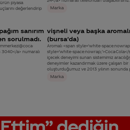
24</a> numaralı telefondan ulaşabilirsiniz.
 ürün piyasa
Marka
uçlarını değerlendirip
pağım sanırım
vişneli veya başka aromalı
en sorulmadı.
(bursa'da)
tisimmerkezi@coca-
Aromalı <span style='white-space:nowrap;
44 3040</a> numaralı
style='white-space:nowrap;'>Coca-Cola</sp
içecek deneyimi sunan sistemimiz aracılığ
deneyimler kazandırmak üzere çalışan bir ş
oluşturduğumuz ve 2013 yılının sonunda pi
Marka
Ettim”
dediğin