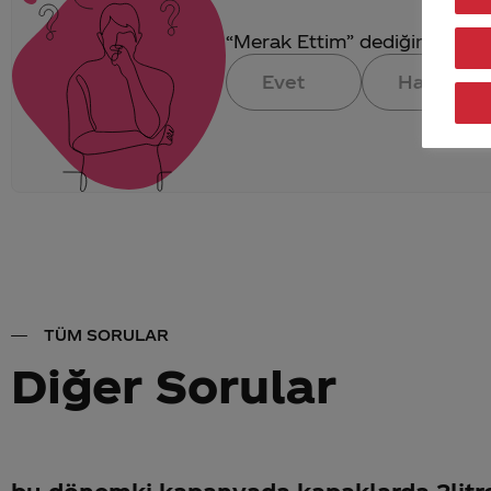
“Merak Ettim” dediğin konuya 
Evet
Hayır
TÜM SORULAR
Diğer Sorular
bu dönemki kapanyada kapaklarda 2litre