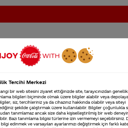
neden yok?
oca-Cola'nın Filistin'de fabr...
Coca-Cola’yı kim buldu?
imkanı yok mu?
Kurumsal
ilik Tercihi Merkezi
4355 Soru
ngi bir web sitesini ziyaret ettiğinizde site, tarayıcınızdan genellik
Coca-Cola Şirketi hakk
lama bilgileri biçiminde olmak üzere bilgiler alabilir veya depolayab
merak ettikleriniz.
lgiler; siz, tercihleriniz ya da cihazınız hakkında olabilir veya siteyi
Fabrikalarımız,
diğiniz şekilde çalıştırmak üzere kullanılabilir. Bilgiler çoğunlukla si
sertifikalarımız, faaliyet
i tüketicilerin beklenti ve ihtiyaçlarını göz önünde
gösterdiğimiz ülkeler,
udan tanımlamaz ancak size daha kişiselleştirilmiş bir web deneyi
tarihçemiz ve daha fazla
ilir. Bazı tanımlama bilgisi türlerine izin vermemeyi seçebilirsiniz.
 sunulmadan önce farklı pazar araştırmaları gerçekleşt
 bilgi edinmek ve varsayılan ayarlarımızı değiştirmek için farklı kat
e buluşturuyoruz. Bulunduğumuz dönem içerisinde, Fan