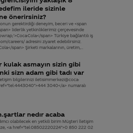
defim ileride sizinle
ne önerirsiniz?
onun gerektirdiği deneyim, beceri ve <span
an> liderlik yetkinliklerimiz çerçevesinde
owrap;'>Coca-Cola</span> Türkiye bağlantılı iş
/careers/ adresini ziyaret edebilirsiniz.
la</span> Şirketi markalarının, üretim,...
 kulak asmayın sizin gibi
ki sizn adam gibi tadı var
tişim bilgilerinizi iletisimmerkezi@coca-
 href="tel:4443040">444 3040</a> numaralı
.şartlar nedır acaba
dımcı olabilecek en yetkili birim Müşteri İletişim
’mize, <a href="tel:08502220224">0 850 222 02