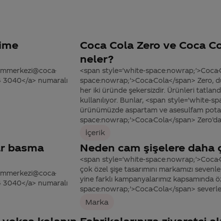
lime
Coca Cola Zero ve Coca Col
neler?
tisimmerkezi@coca-
<span style='white-space:nowrap;'>Coca-C
44 3040</a> numaralı
space:nowrap;'>Coca-Cola</span> Zero, dü
her iki üründe şekersizdir. Ürünleri tatland
kullanılıyor. Bunlar, <span style='white-
ürünümüzde aspartam ve asesulfam potas
space:nowrap;'>Coca-Cola</span> Zero’da i
İçerik
dar basma
Neden cam şişelere daha 
<span style='white-space:nowrap;'>Coca-
çok özel şişe tasarımını markamızı seve
tisimmerkezi@coca-
yine farklı kampanyalarımız kapsamında öze
44 3040</a> numaralı
space:nowrap;'>Coca-Cola</span> severl
Marka