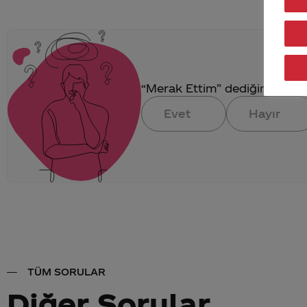
“Merak Ettim” dediğin konuya 
Evet
Hayır
TÜM SORULAR
Diğer Sorular