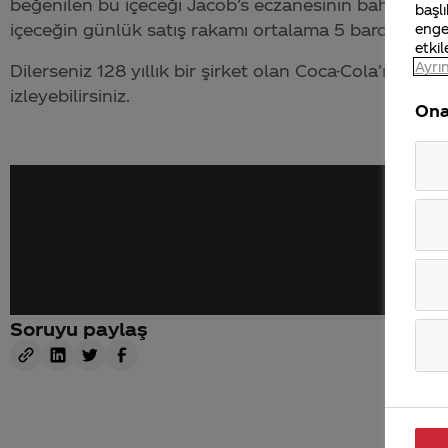
beğenilen bu içeceği Jacob’s eczanesinin bahçesinde
başlı
içeceğin günlük satış rakamı ortalama 5 bardaktı.
enge
etkil
Ayrın
Dilerseniz 128 yıllık bir şirket olan
Coca-Cola
’nın tar
izleyebilirsiniz.
Ona
Soruyu paylaş