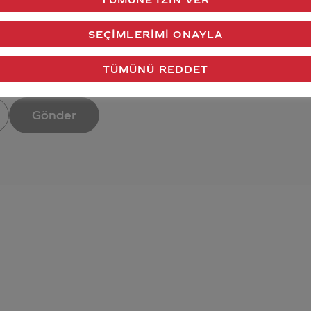
SEÇIMLERIMI ONAYLA
TÜMÜNÜ REDDET
verdiğimiz cevap aklındaki soru işaretlerini giderdi 
Gönder