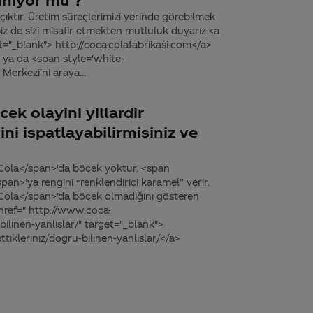
lınıyor mu ?
açıktır. Üretim süreçlerimizi yerinde görebilmek
, biz de sizi misafir etmekten mutluluk duyarız.<a
et="_blank"> http://coca-colafabrikasi.com</a>
ya da <span style='white-
Merkezi’ni araya...
ek olayini yillardir
i ispatlayabilirmisiniz ve
Cola</span>'da böcek yoktur. <span
an>'ya rengini “renklendirici karamel” verir.
Cola</span>’da böcek olmadığını gösteren
a href=" http://www.coca-
ilinen-yanlislar/" target="_blank">
ikleriniz/dogru-bilinen-yanlislar/</a>