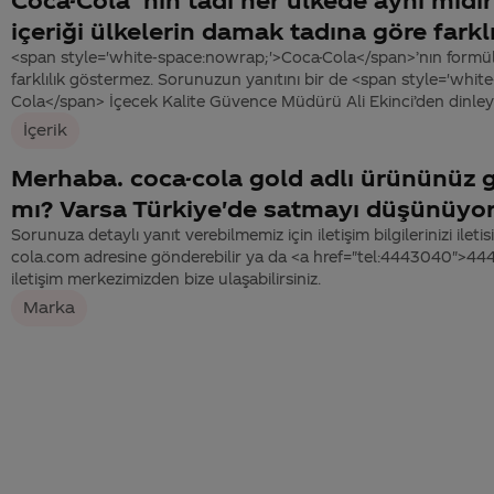
Coca-Cola`nın tadı her ülkede aynı mıdı
içeriği ülkelerin damak tadına göre farkl
<span style='white-space:nowrap;'>Coca-Cola</span>’nın formü
farklılık göstermez. Sorunuzun yanıtını bir de <span style='whi
Cola</span> İçecek Kalite Güvence Müdürü Ali Ekinci’den dinleyeb
İçerik
Merhaba. coca-cola gold adlı ürününüz 
mı? Varsa Türkiye'de satmayı düşünüy
Sorunuza detaylı yanıt verebilmemiz için iletişim bilgilerinizi ile
cola.com adresine gönderebilir ya da <a href="tel:4443040">4
iletişim merkezimizden bize ulaşabilirsiniz.
Marka