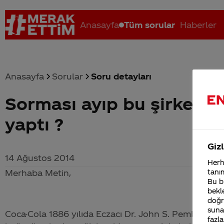
Anasayfa
Tüm sorular
Haberler
Anasayfa
Sorular
Soru detayları
Sorması ayıp bu şirket na
Coca-Cola nerenin malı?
Coca cola İsrail malı mı Yani ...
C
yaptı ?
Gizl
14 Ağustos 2014
Herha
Merhaba Metin,
tanım
Bu bi
bekle
doğr
sunab
Coca-Cola
1886 yılıda Eczacı Dr. John S. Pemberton 
fazla