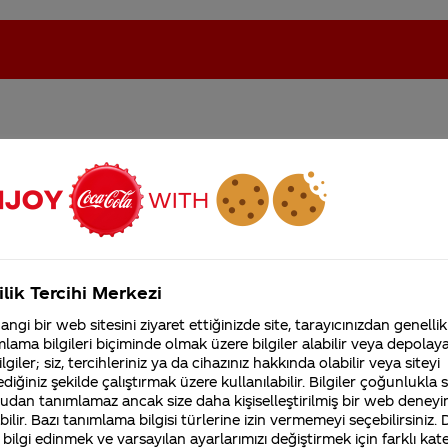
sıl kuruldu ilk formülü ki
oca-Cola'nın Filistin'de fabr...
Coca-Cola’yı kim buldu?
Kurumsal
ilik Tercihi Merkezi
4355 Soru
ngi bir web sitesini ziyaret ettiğinizde site, tarayıcınızdan genellik
Coca-Cola Şirketi hakk
lama bilgileri biçiminde olmak üzere bilgiler alabilir veya depolayab
merak ettikleriniz.
Fabrikalarımız,
lgiler; siz, tercihleriniz ya da cihazınız hakkında olabilir veya siteyi
sertifikalarımız, faaliyet
diğiniz şekilde çalıştırmak üzere kullanılabilir. Bilgiler çoğunlukla si
gösterdiğimiz ülkeler,
udan tanımlamaz ancak size daha kişiselleştirilmiş bir web deneyi
tarihçemiz ve daha fazla
ilir. Bazı tanımlama bilgisi türlerine izin vermemeyi seçebilirsiniz.
tarafından üretildi. Pemberton, sonraki günlerde, old
 bilgi edinmek ve varsayılan ayarlarımızı değiştirmek için farklı kat