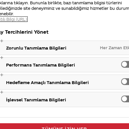
 bardağı 5 cent’ten satışa sundu. O zamanlar bu lezze
klarına tıklayın. Bununla birlikte, bazı tanımlama bilgisi türlerini
llediğinizde site deneyiminiz ve sunabildiğimiz hizmetler bu duru
enebilir.
tılı Bilgi (URL)
ihinde kısa bir yolculuk yapabileceğiniz tarihçe video
y Tercihlerini Yönet
Her Zaman Et
Zorunlu Tanımlama Bilgileri
Performans Tanımlama Bilgileri
Hedefleme Amaçlı Tanımlama Bilgileri
İşlevsel Tanımlama Bilgileri
TÜMÜNE İZIN VER