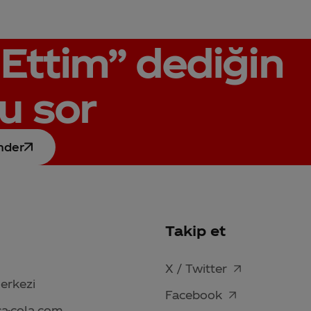
Ettim”
dediğin
u sor
nder
Takip et
X / Twitter
Merkezi
Facebook
ca-cola.com