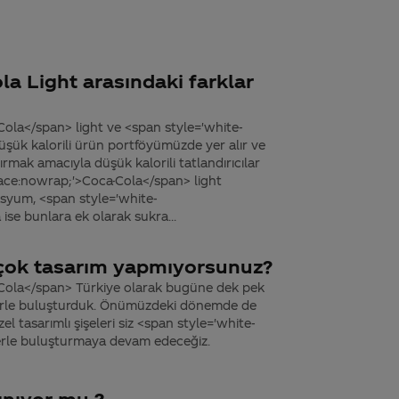
a Light arasındaki farklar
ola</span> light ve <span style='white-
şük kalorili ürün portföyümüzde yer alır ve
ırmak amacıyla düşük kalorili tatlandırıcılar
space:nowrap;'>Coca-Cola</span> light
yum, <span style='white-
se bunlara ek olarak sukra...
çok tasarım yapmıyorsunuz?
Cola</span> Türkiye olarak bugüne dek pek
nlerle buluşturduk. Önümüzdeki dönemde de
l tasarımlı şişeleri siz <span style='white-
erle buluşturmaya devam edeceğiz.