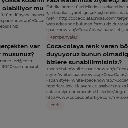
r yoksa kolanın
Fabrikalarınıza ziyaretçi a
ı olabiliyor mu
Fabrikalarımız tüketicilerimizin ziyaretine 
için fabrika ziyareti gerçekleştirebilirsiniz
lü tüm dünyada aynıdır,
href=" http://coca-colafabrikasi.com" targ
te-space:nowrap;'>Coca-
web adresinde bulunan formu doldurarak 
ilirsiniz.
space:nowrap;'>Coca-Cola</span> İletişim 
Kampanyalar
gerçekten var
Coca-colaya renk veren böc
or musunuz?
duyuyoruz bunun olmadigin
tisimmerkezi@coca-
bizlere sunabilirmisiniz.?
44 3040</a> numaralı
<span style='white-space:nowrap;'>Coca-
style='white-space:nowrap;'>Coca-Cola</sp
<span style='white-space:nowrap;'>Coca-
raporlara linki tıklayarak ulaşabilirsiniz.<
colaturkiye.com/merak-ettikleriniz/dogru-b
http://www.coca-colaturkiye.com/merak-ett
İçerik