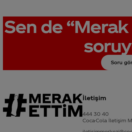
Sen de
“Merak 
soruy
Soru gö
İletişim
444 30 40
Coca-Cola İletişim 
iletisimmerkezi@co