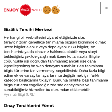
Tüm
Arama
Anasayfa
Haberler
Kapat
sorular
yap
Gizlilik Tercihi Merkezi
Arama yap
Herhangi bir web sitesini ziyaret ettiğinizde site,
Anasayfa
Sorular
Soru detayları
tarayıcınızdan genellikle tanımlama bilgileri biçiminde olmak
üzere bilgiler alabilir veya depolayabilir. Bu bilgiler; siz,
Coca-
Coca-
Kategorile
Coca-Cola
Coca cola
kutu kola
tercihleriniz ya da cihazınız hakkında olabilir veya siteyi
Cola'nın
Cola’yı
nerenin
İsrail malı mı
Filistin'de
kim
beklediğiniz şekilde çalıştırmak üzere kullanılabilir. Bilgiler
malı?
Yani ...
fabr...
buldu?
çoğunlukla sizi doğrudan tanımlamaz ancak size daha
zararlı diye
kişiselleştirilmiş bir web deneyimi sunabilir. Bazı tanımlama
Kurumsal
Kamp
bilgisi türlerine izin vermemeyi seçebilirsiniz. Daha fazla bilgi
bir haber
edinmek ve varsayılan ayarlarımızı değiştirmek için farklı
4355 Soru
90 Soru
kategori başlıklarına tıklayın. Bununla birlikte, bazı tanımlama
çıktı bununla
Coca-Cola
Kampany
bilgisi türlerini engellediğinizde site deneyiminiz ve
Şirketi
hakkınd
sunabildiğimiz hizmetler bu durumdan etkilenebilir.
hakkında
ettikleri
ilgili ne
Ayrıntılı Bilgi (URL)
merak
Kampan
ettikleriniz.
koşulları
Kurumsal
Kampan
diyebilirsiniz?
Fabrikalarımız,
kampany
Onay Tercihlerini Yönet
sertifikalarımız,
tarihleri
4355 Soru
90 Soru
faaliyet
temini v