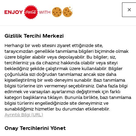
Tüm
Arama
Anasayfa
Haberler
Kapat
sorular
yap
Gizlilik Tercihi Merkezi
Arama yap
Herhangi bir web sitesini ziyaret ettiğinizde site,
Anasayfa
Sorular
Soru detayları
tarayıcınızdan genellikle tanımlama bilgileri biçiminde olmak
üzere bilgiler alabilir veya depolayabilir. Bu bilgiler; siz,
Coca-
Coca-
Kategoriler
Coca-Cola
Coca cola
sizin bu 1
tercihleriniz ya da cihazınız hakkında olabilir veya siteyi
Cola'nın
Cola’yı
nerenin
İsrail malı mı
Filistin'de
kim
beklediğiniz şekilde çalıştırmak üzere kullanılabilir. Bilgiler
malı?
Yani ...
fabr...
buldu?
çoğunlukla sizi doğrudan tanımlamaz ancak size daha
litrelik vs
kişiselleştirilmiş bir web deneyimi sunabilir. Bazı tanımlama
Kurumsal
Kamp
bilgisi türlerine izin vermemeyi seçebilirsiniz. Daha fazla bilgi
şişelerinizin
edinmek ve varsayılan ayarlarımızı değiştirmek için farklı
4355 Soru
90 Soru
kategori başlıklarına tıklayın. Bununla birlikte, bazı tanımlama
altı neden
Coca-Cola
Kampany
bilgisi türlerini engellediğinizde site deneyiminiz ve
Şirketi
hakkınd
sunabildiğimiz hizmetler bu durumdan etkilenebilir.
hakkında
ettikleri
düz değilde
Ayrıntılı Bilgi (URL)
merak
Kampan
ettikleriniz.
koşulları
Kurumsal
Kampanya
, girintili
Fabrikalarımız,
kampany
Onay Tercihlerini Yönet
sertifikalarımız,
tarihleri
4355 Soru
90 Soru
faaliyet
temini v