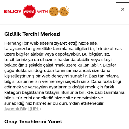
Tüm
Arama
Anasayfa
Haberler
Kapat
sorular
yap
Gizlilik Tercihi Merkezi
Arama yap
Herhangi bir web sitesini ziyaret ettiğinizde site,
Anasayfa
Sorular
Soru detayları
tarayıcınızdan genellikle tanımlama bilgileri biçiminde olmak
üzere bilgiler alabilir veya depolayabilir. Bu bilgiler; siz,
Coca-
Coca-
Kategoriler
Coca-Cola
Coca cola
coca
tercihleriniz ya da cihazınız hakkında olabilir veya siteyi
Cola'nın
Cola’yı
nerenin
İsrail malı mı
Filistin'de
kim
beklediğiniz şekilde çalıştırmak üzere kullanılabilir. Bilgiler
malı?
Yani ...
fabr...
buldu?
çoğunlukla sizi doğrudan tanımlamaz ancak size daha
colanın
kişiselleştirilmiş bir web deneyimi sunabilir. Bazı tanımlama
Kurumsal
Kamp
bilgisi türlerine izin vermemeyi seçebilirsiniz. Daha fazla bilgi
sırrını
edinmek ve varsayılan ayarlarımızı değiştirmek için farklı
4355 Soru
90 Soru
kategori başlıklarına tıklayın. Bununla birlikte, bazı tanımlama
kimse
Coca-Cola
Kampany
bilgisi türlerini engellediğinizde site deneyiminiz ve
Şirketi
hakkınd
sunabildiğimiz hizmetler bu durumdan etkilenebilir.
hakkında
ettikleri
bilmiyor
Ayrıntılı Bilgi (URL)
merak
Kampan
ettikleriniz.
koşulları
Kurumsal
Kampanyalar
peki o
Fabrikalarımız,
kampany
Onay Tercihlerini Yönet
sertifikalarımız,
tarihleri
4355 Soru
90 Soru
faaliyet
temini v