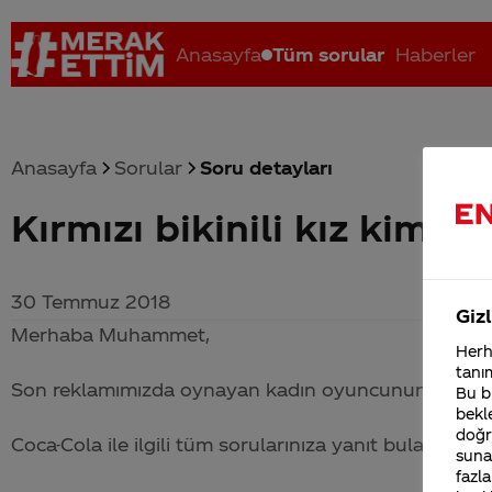
Anasayfa
Tüm sorular
Haberler
Anasayfa
Sorular
Soru detayları
Kırmızı bikinili kız kim d
Coca-Cola nerenin malı?
Coca cola İsrail malı mı Yani ...
C
30 Temmuz 2018
Gizl
Merhaba Muhammet,
Herha
tanım
Son reklamımızda oynayan kadın oyuncunun ismi Phi
Bu bi
bekle
doğr
Coca-Cola
ile ilgili tüm sorularınıza yanıt bulabileceğ
sunab
fazla