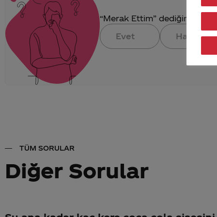
“Merak Ettim” dediğin konuya 
Evet
Hayır
TÜM SORULAR
Diğer Sorular
Şu ana kadar kaç kere coca cola şişesini 