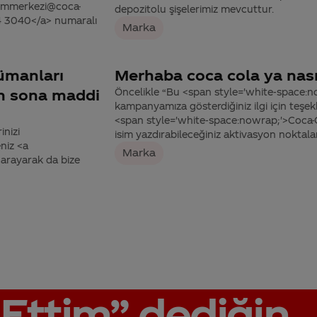
tisimmerkezi@coca-
depozitolu şişelerimiz mevcuttur.
44 3040</a> numaralı
Marka
lümanları
Merhaba coca cola ya nasıl
an sona maddi
Öncelikle “Bu <span style='white-space:n
kampanyamıza gösterdiğiniz ilgi için teşe
<span style='white-space:nowrap;'>Coca-C
inizi
isim yazdırabileceğiniz aktivasyon noktal
niz <a
Marka
arayarak da bize
Ettim”
dediğin