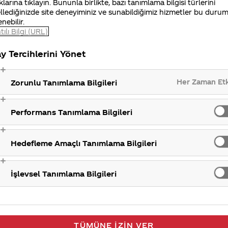
klarına tıklayın. Bununla birlikte, bazı tanımlama bilgisi türlerini
llediğinizde site deneyiminiz ve sunabildiğimiz hizmetler bu duru
enebilir.
tılı Bilgi (URL)
y Tercihlerini Yönet
Her Zaman Et
Zorunlu Tanımlama Bilgileri
Performans Tanımlama Bilgileri
Hedefleme Amaçlı Tanımlama Bilgileri
İşlevsel Tanımlama Bilgileri
TÜMÜNE İZIN VER