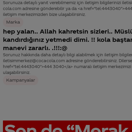
Sorunuza detaylı yanıt verebilmemiz için iletişim bilgilerinizi ile
cola.com adresine gönderebilir ya da <a href="tel:4443040">4
iletişim merkezimizden bize ulaşabilirsiniz.
Marka
hep yalan.. Allah kahretsin sizleri.. Müs
kandırdığınız yetmedi dimi. !! kola başt
manevi zararlı. .!!!:@
Sorunuz hakkında daha detaylı bilgi alabilmek için iletişim bilgiler
iletisimmerkezi@coca-cola.com adresine gönderebilirsiniz. Dilerse
href="tel:4443040">444 3040</a> numaralı iletişim merkezimizi 
ulaşabilirsiniz.
Kampanyalar
Sen de
“Merak 