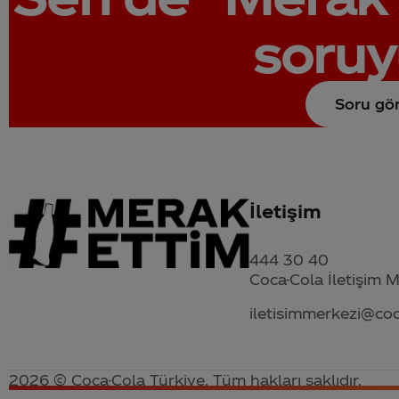
soruy
Soru gö
İletişim
444 30 40
Coca-Cola İletişim 
iletisimmerkezi@co
2026 © Coca-Cola Türkiye. Tüm hakları saklıdır.