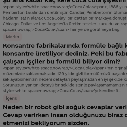
<span style='white-space:nowrap;'>Coca-Cola</span>, 1886 yılın
Pemberton tarafından üretilmiştir. Candler, Pemberton’ın ölümü
haklarını satın alarak Coca-Colayı bir icattan bir markaya dönüşt
Chicago, Dallas ve Los Angeles’ta üretim tesisleri kuruldu ve <s
space:nowrap;'>Coca-Cola</span> her yerde görülmeye baş...
Marka
Konsantre fabrikalarında formüle bağlı 
konsantre üretiliyor dediniz. Peki bu fab
çalışan işçiler bu formülü biliyor dimi?
<span style='white-space:nowrap;'>Coca-Cola</span>’nın orjinal
müzemizde saklanmaktadır. 129 yıldır gizli formülümüzü başarılı 
saklayabilmemizin nedeni detayları paylaşmadan en iyi şekilde k
Sorunuzun yanıtını detaylı bir şekilde sizinle paylaşamamamızın
style='white-space:nowrap;'>Coca-Cola</span>’yı kendine ö...
İçerik
Neden bir robot gibi soğuk cevaplar ver
Cevap verirken insan olduğunuzu biraz d
etmenizi bekliyorum sizden.