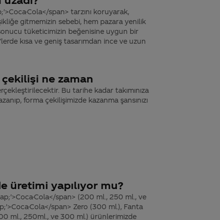
p;'>Coca-Cola</span> tarzını koruyarak,
şikliğe gitmemizin sebebi, hem pazara yenilik
sonucu tüketicimizin beğenisine uygun bir
lerde kısa ve geniş tasarımdan ince ve uzun
çekilişi ne zaman
erçekleştirilecektir. Bu tarihe kadar takımınıza
azanıp, forma çekilişimizde kazanma şansınızı
e üretimi yapılıyor mu?
ap;'>Coca-Cola</span> (200 ml., 250 ml., ve
p;'>Coca-Cola</span> Zero (300 ml.), Fanta
200 ml., 250ml., ve 300 ml.) ürünlerimizde