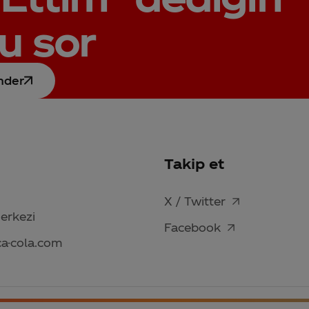
u sor
nder
Takip et
X / Twitter
Merkezi
Facebook
ca-cola.com