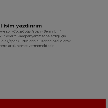
 isim yazdırırım
owrap;'>Coca-Cola</span> Senin İçin”
kkür ederiz. Kampanyamız sona erdiği için
ola</span> ürünlerinin üzerine özel olarak
arımız artık hizmet vermemektedir.