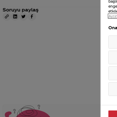
başlı
enge
Soruyu paylaş
etkil
Ayrın
Ona