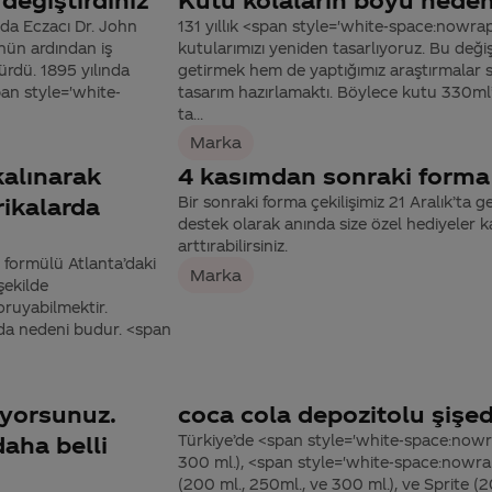
da Eczacı Dr. John
131 yıllık <span style='white-space:nowra
nün ardından iş
kutularımızı yeniden tasarlıyoruz. Bu deği
ürdü. 1895 yılında
getirmek hem de yaptığımız araştırmalar 
pan style='white-
tasarım hazırlamaktı. Böylece kutu 330ml’
ta...
Marka
kalınarak
4 kasımdan sonraki forma 
rikalarda
Bir sonraki forma çekilişimiz 21 Aralık’ta g
destek olarak anında size özel hediyeler k
arttırabilirsiniz.
 formülü Atlanta’daki
Marka
şekilde
oruyabilmektir.
 da nedeni budur. <span
iyorsunuz.
coca cola depozitolu şişed
aha belli
Türkiye’de <span style='white-space:nowr
300 ml.), <span style='white-space:nowra
(200 ml., 250ml., ve 300 ml.), ve Sprite (