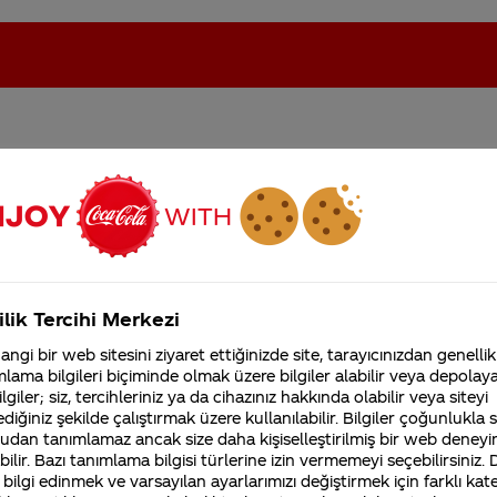
enize atlıyan ismi ne
oca-Cola'nın Filistin'de fabr...
Coca-Cola’yı kim buldu?
Kurumsal
ilik Tercihi Merkezi
4355 Soru
ngi bir web sitesini ziyaret ettiğinizde site, tarayıcınızdan genellik
Coca-Cola Şirketi hakk
lama bilgileri biçiminde olmak üzere bilgiler alabilir veya depolayab
merak ettikleriniz.
line Roepstorff’dur.
lgiler; siz, tercihleriniz ya da cihazınız hakkında olabilir veya siteyi
Fabrikalarımız,
diğiniz şekilde çalıştırmak üzere kullanılabilir. Bilgiler çoğunlukla si
sertifikalarımız, faaliyet
gösterdiğimiz ülkeler,
udan tanımlamaz ancak size daha kişiselleştirilmiş bir web deneyi
iniz Merak Ettim sitemizi ziyaret ettiğiniz için teşekkür
tarihçemiz ve daha fazla
ilir. Bazı tanımlama bilgisi türlerine izin vermemeyi seçebilirsiniz.
 bilgi edinmek ve varsayılan ayarlarımızı değiştirmek için farklı kat