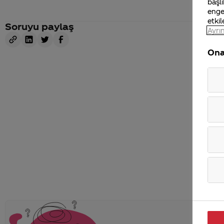
başlı
enge
etkil
Soruyu paylaş
Ayrın
Ona