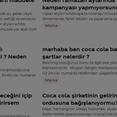
kampanyası yapmıyorsun
nde su, şeker veya
<span style='white-space:nowrap;'>Coca-Co
 asitliği düzenleyici
dönemlerde, farklı reklam ve pazarlama ça
an style='white-
Marka
yümüzde yer alan tüm
ı
merhaba ben coca cola bay
di ? Neden
şartlar nelerdir ?
Belirtmiş olduğunuz konu ile ilgili size yar
Merkezimiz'dir. Müşteri İletişim Merkezi
tisimmerkezi@coca-
02 24</a> numaralı telefondan ulaşabilirsi
44 3040</a> numaralı
Marka
eceğini içip
Coca cola şirketinin gelirin
irirsem
ordusuna bağışlanıyormu
Hayır, herhangi bir ülkeyi, hükümeti, siyas
style='white-space:nowrap;'>Coca-Cola</s
tisimmerkezi@coca-