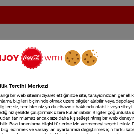
ür çalışmalarınız var ve
oca-Cola'nın Filistin'de fabr...
Coca-Cola’yı kim buldu?
ı?
Kurumsal
ilik Tercihi Merkezi
4355 Soru
ngi bir web sitesini ziyaret ettiğinizde site, tarayıcınızdan genellik
Coca-Cola Şirketi hakk
lama bilgileri biçiminde olmak üzere bilgiler alabilir veya depolayab
merak ettikleriniz.
lgiler; siz, tercihleriniz ya da cihazınız hakkında olabilir veya siteyi
Fabrikalarımız,
diğiniz şekilde çalıştırmak üzere kullanılabilir. Bilgiler çoğunlukla si
sertifikalarımız, faaliyet
 Bu yıl Rock’n Coke Müzik Festivali ile siz müziksever
gösterdiğimiz ülkeler,
udan tanımlamaz ancak size daha kişiselleştirilmiş bir web deneyi
tarihçemiz ve daha fazla
ilir. Bazı tanımlama bilgisi türlerine izin vermemeyi seçebilirsiniz.
 ettiğini bilmenizi isteriz.
 bilgi edinmek ve varsayılan ayarlarımızı değiştirmek için farklı kat