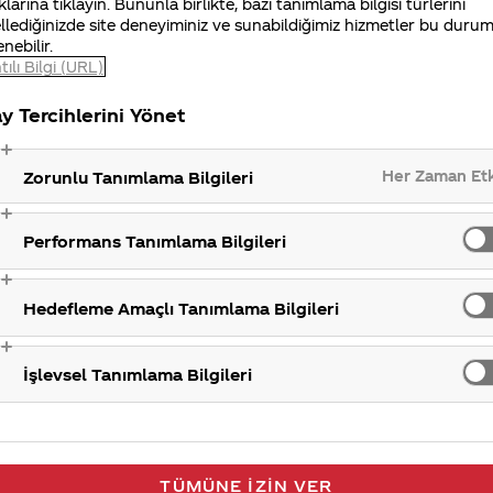
klarına tıklayın. Bununla birlikte, bazı tanımlama bilgisi türlerini
llediğinizde site deneyiminiz ve sunabildiğimiz hizmetler bu duru
enebilir.
Roc
tılı Bilgi (URL)
y Tercihlerini Yönet
Her Zaman Et
Zorunlu Tanımlama Bilgileri
Performans Tanımlama Bilgileri
Hedefleme Amaçlı Tanımlama Bilgileri
İşlevsel Tanımlama Bilgileri
TÜMÜNE İZIN VER