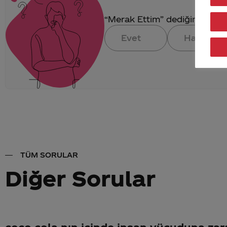
“Merak Ettim” dediğin konuya 
Evet
Hayır
TÜM SORULAR
Diğer Sorular
coco cola nın içinde insan vücuduna zar