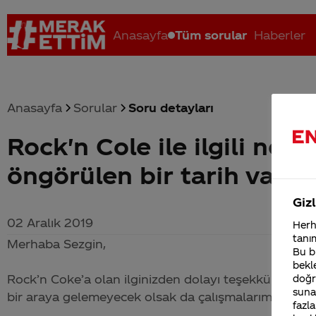
Anasayfa
Tüm sorular
Haberler
Anasayfa
Sorular
Soru detayları
Rock'n Cole ile ilgili ne t
Coca-Cola nerenin malı?
Coca cola İsrail malı mı Yani ...
C
öngörülen bir tarih var m
Gizl
02 Aralık 2019
Herha
tanım
Merhaba Sezgin,
Bu bi
bekle
Rock’n Coke’a olan ilginizden dolayı teşekkür ederiz.
doğr
sunab
bir araya gelemeyecek olsak da çalışmalarımızın devam
fazla