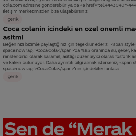
cola.com adresine gönderebilir ya da <a href="tel:4443040">4
iletişim merkezimizden bize ulaşabilirsiniz.
İçerik
Coca colanin icindeki en ozel onemli ma
asitmi
Beğeninizi bizimle paylaştığınız için teşekkür ederiz. <span style
space:nowrap;'>Coca-Cola</span>’da %85 oranında su, şeker, ka
renklendirici olarak karamel, asitliği düzenleyici olarak fosforik a
ve kafein bulunuyor. Daha ayrıntılı bilgi almak isterseniz, <span s
space:nowrap;'>Coca-Cola</span>'nın içindekileri anlata...
İçerik
Sen de
“Merak 