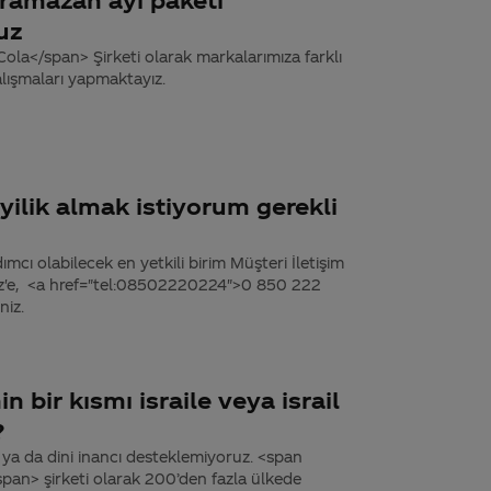
uz
la</span> Şirketi olarak markalarımıza farklı
lışmaları yapmaktayız.
ilik almak istiyorum gerekli
dımcı olabilecek en yetkili birim Müşteri İletişim
miz'e, <a href="tel:08502220224">0 850 222
niz.
in bir kısmı israile veya israil
?
i ya da dini inancı desteklemiyoruz. <span
pan> şirketi olarak 200’den fazla ülkede