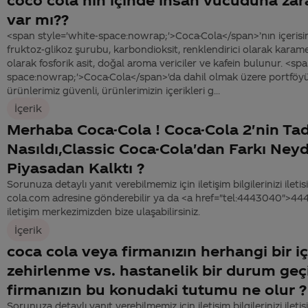
var mı??
<span style='white-space:nowrap;'>Coca-Cola</span>’nın içerisi
fruktoz-glikoz şurubu, karbondioksit, renklendirici olarak karamel,
olarak fosforik asit, doğal aroma vericiler ve kafein bulunur. <sp
space:nowrap;'>Coca-Cola</span>'da dahil olmak üzere portfö
ürünlerimiz güvenli, ürünlerimizin içerikleri g...
İçerik
Merhaba Coca-Cola ! Coca-Cola 2'nin Tad
Nasıldı,Classic Coca-Cola'dan Farkı Ney
Piyasadan Kalktı ?
Sorunuza detaylı yanıt verebilmemiz için iletişim bilgilerinizi ile
cola.com adresine gönderebilir ya da <a href="tel:4443040">4
iletişim merkezimizden bize ulaşabilirsiniz.
İçerik
coca cola veya firmanızın herhangi bir iç
zehirlenme vs. hastanelik bir durum geç
firmanızın bu konudaki tutumu ne olur ?
Sorunuza detaylı yanıt verebilmemiz için iletişim bilgilerinizi ile