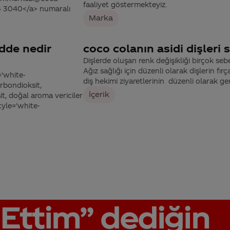
faaliyet göstermekteyiz.
44 3040</a> numaralı
Marka
dde nedir
coco colanın asidi dişleri 
Dişlerde oluşan renk değişikliği birçok se
Ağız sağlığı için düzenli olarak dişlerin fı
='white-
diş hekimi ziyaretlerinin düzenli olarak ger
rbondioksit,
İçerik
sit, doğal aroma vericiler
tyle='white-
Ettim”
dediğin