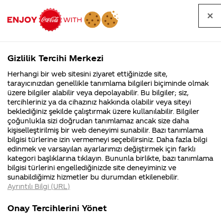
Tüm
Arama
Anasayfa
Haberler
Kapat
sorular
yap
Gizlilik Tercihi Merkezi
Arama yap
Herhangi bir web sitesini ziyaret ettiğinizde site,
Anasayfa
Sorular
Soru detayları
tarayıcınızdan genellikle tanımlama bilgileri biçiminde olmak
üzere bilgiler alabilir veya depolayabilir. Bu bilgiler; siz,
Coca-
Coca-
Kategoril
Coca-Cola
Coca cola
Öğrenciyim ve
tercihleriniz ya da cihazınız hakkında olabilir veya siteyi
Cola'nın
Cola’yı
nerenin
İsrail malı mı
Filistin'de
kim
beklediğiniz şekilde çalıştırmak üzere kullanılabilir. Bilgiler
malı?
Yani ...
fabr...
buldu?
çoğunlukla sizi doğrudan tanımlamaz ancak size daha
Coca-Cola
kişiselleştirilmiş bir web deneyimi sunabilir. Bazı tanımlama
Kurumsal
Kamp
bilgisi türlerine izin vermemeyi seçebilirsiniz. Daha fazla bilgi
firması olarak
edinmek ve varsayılan ayarlarımızı değiştirmek için farklı
4355 Soru
90 Soru
kategori başlıklarına tıklayın. Bununla birlikte, bazı tanımlama
sizden eğitim
Coca-Cola
Kampany
bilgisi türlerini engellediğinizde site deneyiminiz ve
Şirketi
hakkınd
sunabildiğimiz hizmetler bu durumdan etkilenebilir.
hakkında
ettikleri
hayatıma
Ayrıntılı Bilgi (URL)
merak
Kampan
ettikleriniz.
koşulları
Kurumsal
Kamp
devam
Fabrikalarımız,
kampany
Onay Tercihlerini Yönet
sertifikalarımız,
tarihleri
4355 Soru
90 Soru
faaliyet
temini v