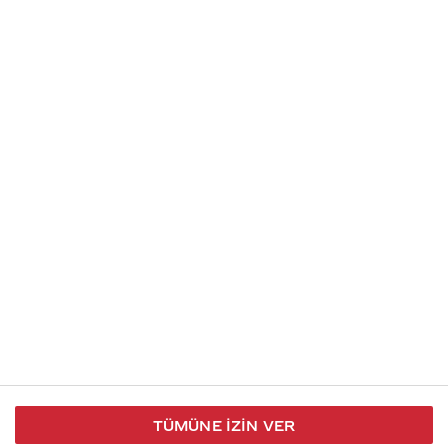
Soru gönder
İletişim
Takip et
S.S.S
Kullanım
444 30 40
X / Twitter
Koşulları
Coca-Cola İletişim
Facebook
Merkezi
Veri Koruma
iletisimmerkezi@coca-
ve Gizlilik
cola.com
TÜMÜNE İZIN VER
Bilgi