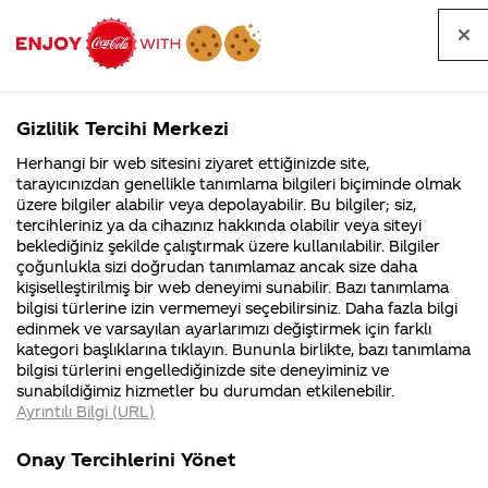
Tüm
Arama
Anasayfa
Haberler
Kapat
sorular
yap
Gizlilik Tercihi Merkezi
Arama yap
Herhangi bir web sitesini ziyaret ettiğinizde site,
Anasayfa
Sorular
Soru detayları
tarayıcınızdan genellikle tanımlama bilgileri biçiminde olmak
üzere bilgiler alabilir veya depolayabilir. Bu bilgiler; siz,
Coca-
Coca-
Kategorile
Coca-Cola
Coca cola
Rock'n Coke
tercihleriniz ya da cihazınız hakkında olabilir veya siteyi
Cola'nın
Cola’yı
nerenin
İsrail malı mı
Filistin'de
kim
beklediğiniz şekilde çalıştırmak üzere kullanılabilir. Bilgiler
malı?
Yani ...
fabr...
buldu?
çoğunlukla sizi doğrudan tanımlamaz ancak size daha
için
kişiselleştirilmiş bir web deneyimi sunabilir. Bazı tanımlama
Kurumsal
Kamp
bilgisi türlerine izin vermemeyi seçebilirsiniz. Daha fazla bilgi
çalışmalarınız
edinmek ve varsayılan ayarlarımızı değiştirmek için farklı
4355 Soru
90 Soru
kategori başlıklarına tıklayın. Bununla birlikte, bazı tanımlama
ne zaman
Coca-Cola
Kampany
bilgisi türlerini engellediğinizde site deneyiminiz ve
Şirketi
hakkınd
sunabildiğimiz hizmetler bu durumdan etkilenebilir.
hakkında
ettikleri
bitecek ? Bu
Ayrıntılı Bilgi (URL)
merak
Kampan
ettikleriniz.
koşulları
Kurumsal
Kampa
denli büyük
Fabrikalarımız,
kampany
Onay Tercihlerini Yönet
sertifikalarımız,
tarihleri
4355 Soru
90 Soru
faaliyet
temini v