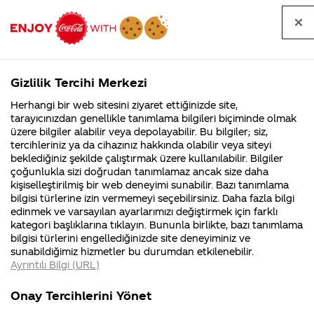
Tüm
Arama
Anasayfa
Haberler
Kapat
sorular
yap
Gizlilik Tercihi Merkezi
Arama yap
Herhangi bir web sitesini ziyaret ettiğinizde site,
Anasayfa
Sorular
Soru detayları
tarayıcınızdan genellikle tanımlama bilgileri biçiminde olmak
üzere bilgiler alabilir veya depolayabilir. Bu bilgiler; siz,
Coca-
Coca-
Kategoriler
Coca-Cola
Coca cola
Cola nin
tercihleriniz ya da cihazınız hakkında olabilir veya siteyi
Cola'nın
Cola’yı
nerenin
İsrail malı mı
Filistin'de
kim
beklediğiniz şekilde çalıştırmak üzere kullanılabilir. Bilgiler
malı?
Yani ...
fabr...
buldu?
çoğunlukla sizi doğrudan tanımlamaz ancak size daha
içinde kötü
kişiselleştirilmiş bir web deneyimi sunabilir. Bazı tanımlama
Kurumsal
Kamp
bilgisi türlerine izin vermemeyi seçebilirsiniz. Daha fazla bilgi
şeyler
edinmek ve varsayılan ayarlarımızı değiştirmek için farklı
4355 Soru
90 Soru
kategori başlıklarına tıklayın. Bununla birlikte, bazı tanımlama
varmı
Coca-Cola
Kampany
bilgisi türlerini engellediğinizde site deneyiminiz ve
Şirketi
hakkınd
sunabildiğimiz hizmetler bu durumdan etkilenebilir.
hakkında
ettikleri
Ayrıntılı Bilgi (URL)
merak
Kampan
ettikleriniz.
koşulları
02
Kurumsal
Kampanyal
Fabrikalarımız,
kampany
Şubat
Onay Tercihlerini Yönet
sertifikalarımız,
tarihleri
2018
4355 Soru
90 Soru
faaliyet
temini v