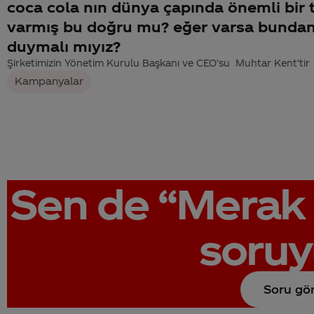
coca cola nın dünya çapında önemli bir t
varmış bu doğru mu? eğer varsa bundan
duymalı mıyız?
Şirketimizin Yönetim Kurulu Başkanı ve CEO’su Muhtar Kent’tir
Kampanyalar
Sen de
“Merak 
soruy
Soru gö