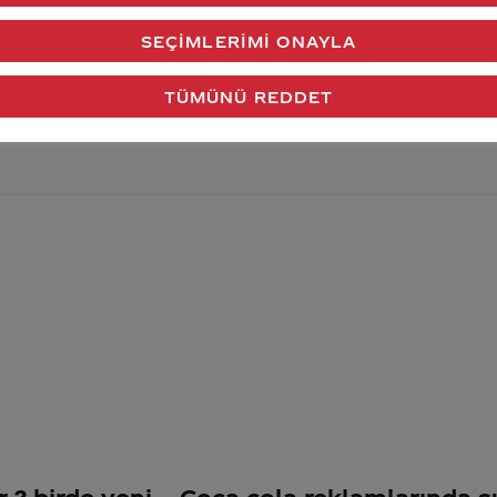
verdiğimiz cevap aklındaki soru işaretlerini giderdi 
SEÇIMLERIMI ONAYLA
Gönder
TÜMÜNÜ REDDET
 ? birde yeni
Coca cola reklamlarında s