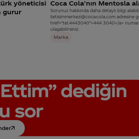
ürk yöneticisi
Coca Cola'nın Mentosla al
 gurur
Sorunuz hakkında daha detaylı bilgi alabilme
iletisimmerkezi@coca-cola.com adresine gön
href="tel:4443040">444 3040</a> numaralı
ulaşabilirsiniz.
Marka
Ettim”
dediğin
u sor
nder