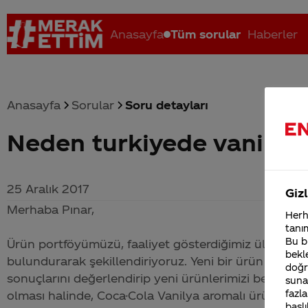
Anasayfa
Tüm sorular
Haberler
Anasayfa
Sorular
Soru detayları
Neden turkiyede vanilyal
Coca-Cola nerenin malı?
Coca cola İsrail malı mı Yani ...
C
25 Aralık 2017
Gizl
Merhaba Pınar,
Herha
tanım
Bu bi
Ürün portföyümüzü, faaliyet gösterdiğimiz ülkelerdek
bekle
bulundurarak şekillendiriyoruz. Yeni bir ürün piyasa
doğr
sonuçlarını değerlendirip yeni ürünlerimizi belirli sa
sunab
fazla
olması halinde,
Coca-Cola
Vanilya aromalı ürünümüzü
başlı