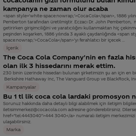
kampanya ne zaman olur acaba
<span style='white-space:nowrap;'>Coca-Cola</span>, 1886 yılın
Pemberton tarafından üretilmiştir. Eczacı Dr. John Pemberton, m
getirirken girişimciliğini ve yaratıcılığını kullanmaktan hiç çeki
peşinden koşarken, 1886 yılında 3 ayaklı çaydanlığında <span st
space:nowrap;'>Coca-Cola</span>'yı ferahlatıcı bir içecek ...
İçerik
The Coca Cola Company'nin en fazla his
olan ilk 3 hissedarını merak ettim.
230 binin üzerinde hissedarı bulunan şirketimizin şu an için en b
Berkshire Hathaway Inc, The Vanguard Group ve BlackRock, Inc.’
Kampanyalar
Bu 1 tl lik coca cola lardaki promosyon n
Sorunuz hakkında daha detaylı bilgi alabilmek için iletişim bilgiler
iletisimmerkezi@coca-cola.com adresine gönderebilirsiniz. Dilerse
href="tel:4443040">444 3040</a> numaralı iletişim merkezimizi 
ulaşabilirsiniz.
Marka