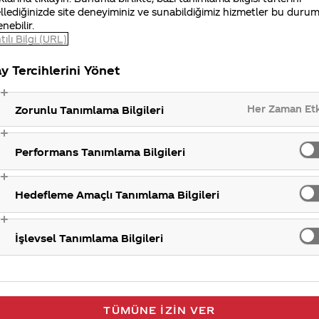
llediğinizde site deneyiminiz ve sunabildiğimiz hizmetler bu duru
iniz Merak Ettim sitemizi ziyaret ettiğiniz için teşekkür
enebilir.
tılı Bilgi (URL)
y Tercihlerini Yönet
Yeni ür
Her Zaman Et
Zorunlu Tanımlama Bilgileri
Performans Tanımlama Bilgileri
Hedefleme Amaçlı Tanımlama Bilgileri
İşlevsel Tanımlama Bilgileri
TÜMÜNE İZIN VER