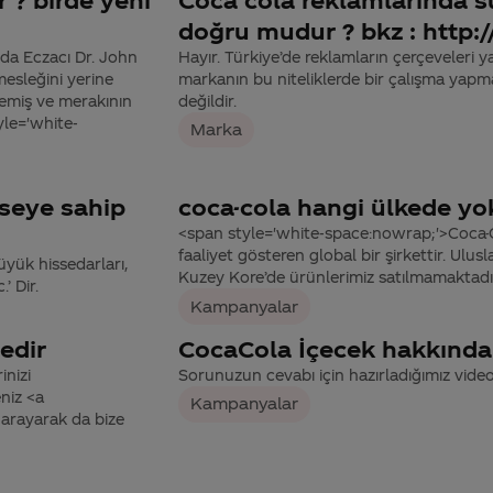
doğru mudur ? bkz : http
da Eczacı Dr. John
Hayır. Türkiye’de reklamların çerçeveleri y
esleğini yerine
markanın bu niteliklerde bir çalışma ya
nmemiş ve merakının
değildir.
yle='white-
Marka
seye sahip
coca-cola hangi ülkede yo
<span style='white-space:nowrap;'>Coca-C
faaliyet gösteren global bir şirkettir. Ulusl
üyük hissedarları,
Kuzey Kore’de ürünlerimiz satılmamaktadı
 Dir.
Kampanyalar
edir
CocaCola İçecek hakkında d
inizi
Sorunuzun cevabı için hazırladığımız videoy
niz <a
Kampanyalar
arayarak da bize