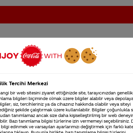
ı kola yok
oca-Cola'nın Filistin'de fabr...
Coca-Cola’yı kim buldu?
Kurumsal
ilik Tercihi Merkezi
4355 Soru
ngi bir web sitesini ziyaret ettiğinizde site, tarayıcınızdan genellik
Coca-Cola Şirketi hakk
lama bilgileri biçiminde olmak üzere bilgiler alabilir veya depolayab
merak ettikleriniz.
lgiler; siz, tercihleriniz ya da cihazınız hakkında olabilir veya siteyi
i tüketicilerin beklenti ve ihtiyaçlarını daima göz ön
Fabrikalarımız,
diğiniz şekilde çalıştırmak üzere kullanılabilir. Bilgiler çoğunlukla si
 sunulmadan önce farklı pazar araştırmaları gerçekleşt
sertifikalarımız, faaliyet
udan tanımlamaz ancak size daha kişiselleştirilmiş bir web deneyi
gösterdiğimiz ülkeler,
tış noktaları üzerinden sizlerle buluşturuyoruz. Yeterli
ilir. Bazı tanımlama bilgisi türlerine izin vermemeyi seçebilirsiniz.
tarihçemiz ve daha fazla
 bilgi edinmek ve varsayılan ayarlarımızı değiştirmek için farklı kat
 yeniden piyasaya sürebiliriz.
klarına tıklayın. Bununla birlikte, bazı tanımlama bilgisi türlerini