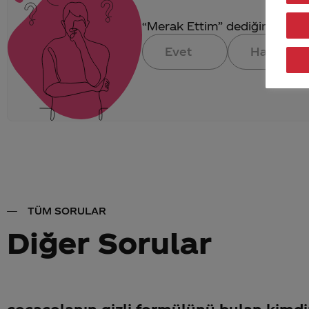
“Merak Ettim” dediğin konuya 
Evet
Hayır
TÜM SORULAR
Diğer Sorular
cocacolanın gizli formülünü bulan kimdir