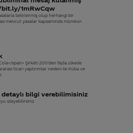
://bit.ly/1mRwCqw
asalarla belirlenmiş olup herhangi bir
pması mevcut yasalar kapsamında mümkün
k
ola</span> Şirketi 200’den fazla ülkede
ararası ticari yaptırımlar nedeni ile Küba ve
r.
etaylı bilgi verebilimisiniz
u izleyebilirsiniz.