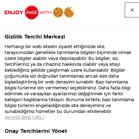
Tüm
Arama
Anasayfa
Haberler
Kapat
sorular
yap
Gizlilik Tercihi Merkezi
Arama yap
Herhangi bir web sitesini ziyaret ettiğinizde site,
Anasayfa
Sorular
Soru detayları
tarayıcınızdan genellikle tanımlama bilgileri biçiminde olmak
üzere bilgiler alabilir veya depolayabilir. Bu bilgiler; siz,
Coca-
Coca-
Kategoriler
Coca-Cola
Coca cola
Coca
tercihleriniz ya da cihazınız hakkında olabilir veya siteyi
Cola'nın
Cola’yı
nerenin
İsrail malı mı
Filistin'de
kim
beklediğiniz şekilde çalıştırmak üzere kullanılabilir. Bilgiler
malı?
Yani ...
fabr...
buldu?
çoğunlukla sizi doğrudan tanımlamaz ancak size daha
cola'nin asit
kişiselleştirilmiş bir web deneyimi sunabilir. Bazı tanımlama
Kurumsal
Kamp
bilgisi türlerine izin vermemeyi seçebilirsiniz. Daha fazla bilgi
oranı neden
edinmek ve varsayılan ayarlarımızı değiştirmek için farklı
4355 Soru
90 Soru
kategori başlıklarına tıklayın. Bununla birlikte, bazı tanımlama
diğer kola
Coca-Cola
Kampany
bilgisi türlerini engellediğinizde site deneyiminiz ve
Şirketi
hakkınd
sunabildiğimiz hizmetler bu durumdan etkilenebilir.
hakkında
ettikleri
markalarına
Ayrıntılı Bilgi (URL)
merak
Kampan
ettikleriniz.
koşulları
Kurumsal
Kampanya
göre daha
Fabrikalarımız,
kampany
Onay Tercihlerini Yönet
sertifikalarımız,
tarihleri
4355 Soru
90 Soru
faaliyet
temini v