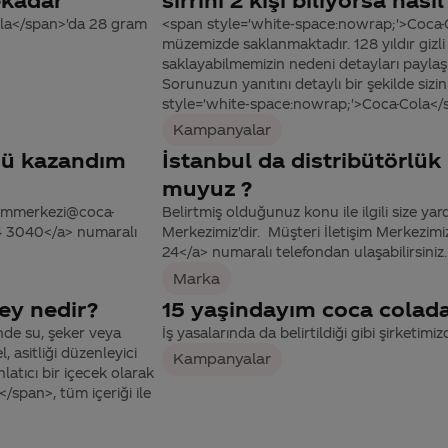
ola</span>'da 28 gram
<span style='white-space:nowrap;'>Coca-C
müzemizde saklanmaktadır. 128 yıldır gizli
saklayabilmemizin nedeni detayları paylaş
Sorunuzun yanıtını detaylı bir şekilde si
style='white-space:nowrap;'>Coca-Cola</sp
Kampanyalar
nü kazandım
İstanbul da distribütörlü
muyuz ?
tisimmerkezi@coca-
Belirtmiş olduğunuz konu ile ilgili size yar
44 3040</a> numaralı
Merkezimiz'dir. Müşteri İletişim Merkezi
24</a> numaralı telefondan ulaşabilirsiniz.
Marka
ey nedir?
15 yaşindayım coca cola
nde su, şeker veya
İş yasalarında da belirtildiği gibi şirketimi
 asitliği düzenleyici
Kampanyalar
latıcı bir içecek olarak
span>, tüm içeriği ile