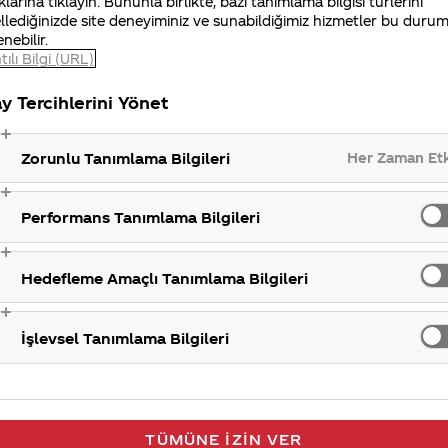
klarına tıklayın. Bununla birlikte, bazı tanımlama bilgisi türlerini
iniz Merak Ettim sitemizi ziyaret ettiğiniz için teşekkür
llediğinizde site deneyiminiz ve sunabildiğimiz hizmetler bu duru
enebilir.
tılı Bilgi (URL)
Kolanın 
y Tercihlerini Yönet
Her Zaman Et
Zorunlu Tanımlama Bilgileri
Performans Tanımlama Bilgileri
Hedefleme Amaçlı Tanımlama Bilgileri
İşlevsel Tanımlama Bilgileri
TÜMÜNE İZIN VER