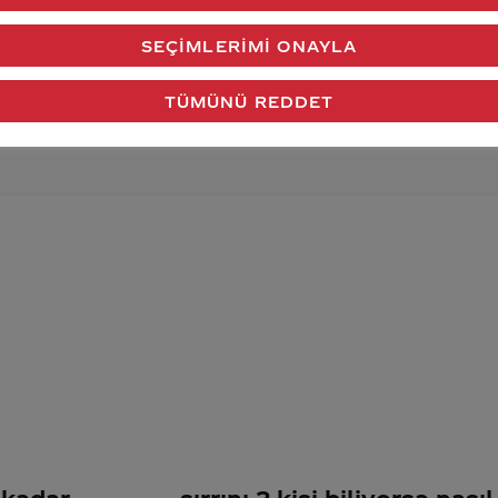
verdiğimiz cevap aklındaki soru işaretlerini giderdi 
SEÇIMLERIMI ONAYLA
Gönder
TÜMÜNÜ REDDET
ekadar
sırrını 2 kişi biliyorsa nasıl