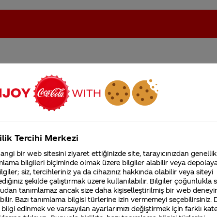
m ?
oca-Cola'nın Filistin'de fabr...
Coca-Cola’yı kim buldu?
Kurumsal
ilik Tercihi Merkezi
4355 Soru
ngi bir web sitesini ziyaret ettiğinizde site, tarayıcınızdan genellik
Coca-Cola Şirketi hakk
lama bilgileri biçiminde olmak üzere bilgiler alabilir veya depolayab
merak ettikleriniz.
tadı ile tüketime hazır bir gıda ürünüdür. Portföyümüz
lgiler; siz, tercihleriniz ya da cihazınız hakkında olabilir veya siteyi
Fabrikalarımız,
diğiniz şekilde çalıştırmak üzere kullanılabilir. Bilgiler çoğunlukla si
terli bir beslenme ve fiziksel aktivite düzeni içinde m
sertifikalarımız, faaliyet
udan tanımlamaz ancak size daha kişiselleştirilmiş bir web deneyi
gösterdiğimiz ülkeler,
tarihçemiz ve daha fazla
ilir. Bazı tanımlama bilgisi türlerine izin vermemeyi seçebilirsiniz.
 bilgi edinmek ve varsayılan ayarlarımızı değiştirmek için farklı kat