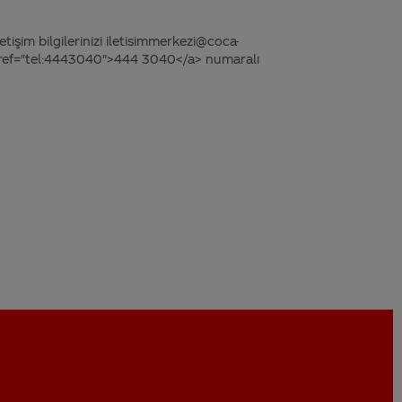
tişim bilgilerinizi iletisimmerkezi@coca-
 href="tel:4443040">444 3040</a> numaralı