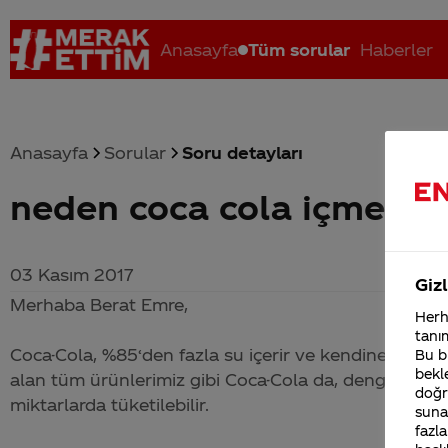
Anasayfa
Tüm sorular
Haberler
Anasayfa
Sorular
Soru detayları
neden coca cola içmeliyi
Coca-Cola nerenin malı?
Coca cola İsrail malı mı Yani ...
C
03 Kasım 2017
Gizl
Merhaba Berat Emre,
Herha
tanım
Coca-Cola
, %85‘den fazla su içerir ve kendine özgü 
Bu bi
bekle
alan tüm ürünlerimiz gibi
Coca-Cola
da, dengeli ve ye
doğr
miktarlarda tüketilebilir.
sunab
fazla