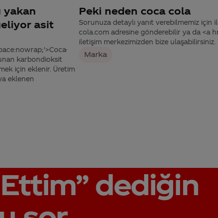
ı yakan
Peki neden coca cola
eliyor asit
Sorunuza detaylı yanıt verebilmemiz için ile
cola.com adresine gönderebilir ya da <a
iletişim merkezimizden bize ulaşabilirsiniz.
space:nowrap;'>Coca-
Marka
lunan karbondioksit
mek için eklenir. Üretim
ya eklenen
Ettim”
dediğin
u sor