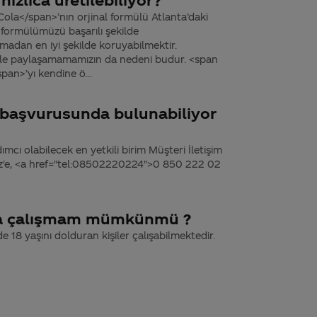
ola</span>’nın orjinal formülü Atlanta’daki
 formülümüzü başarılı şekilde
madan en iyi şekilde koruyabilmektir.
zinle paylaşamamamızın da nedeni budur. <span
an>’yı kendine ö...
k başvurusunda bulunabiliyor
dımcı olabilecek en yetkili birim Müşteri İletişim
miz'e, <a href="tel:08502220224">0 850 222 02
da çalışmam mümkünmü ?
zde 18 yaşını dolduran kişiler çalışabilmektedir.