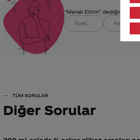
“Merak Ettim” dediğin konuya 
Evet
Hayır
TÜM SORULAR
Diğer Sorular
200 ml colada % seker glikoz oranları n