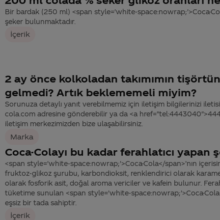
Bir bardak (250 ml) <span style='white-space:nowrap;'>Coca-C
şeker bulunmaktadır.
İçerik
2 ay önce kolkoladan takımımın tişörtü
gelmedi? Artık beklememeli miyim?
Sorunuza detaylı yanıt verebilmemiz için iletişim bilgilerinizi ile
cola.com adresine gönderebilir ya da <a href="tel:4443040">4
iletişim merkezimizden bize ulaşabilirsiniz.
Marka
Coca-Colayı bu kadar ferahlatıcı yapan ş
<span style='white-space:nowrap;'>Coca-Cola</span>’nın içerisi
fruktoz-glikoz şurubu, karbondioksit, renklendirici olarak karamel,
olarak fosforik asit, doğal aroma vericiler ve kafein bulunur. Ferah
tüketime sunulan <span style='white-space:nowrap;'>Coca-Cola</
eşsiz bir tada sahiptir.
İçerik