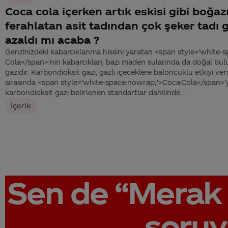
Coca cola içerken artık eskisi gibi boğaz
ferahlatan asit tadından çok şeker tadı g
azaldı mı acaba ?
Genzinizdeki kabarcıklanma hissini yaratan <span style='white-
Cola</span>'nın kabarcıkları, bazı maden sularında da doğal bu
gazıdır. Karbondioksit gazı, gazlı içeceklere baloncuklu etkiyi ver
sırasında <span style='white-space:nowrap;'>Coca-Cola</span>’
karbondioksit gazı belirlenen standartlar dahilinde...
İçerik
Sen de
“Merak 
soruy