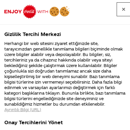
Tüm
Arama
Anasayfa
Haberler
Kapat
sorular
yap
Gizlilik Tercihi Merkezi
Arama yap
Herhangi bir web sitesini ziyaret ettiğinizde site,
Anasayfa
Sorular
Soru detayları
tarayıcınızdan genellikle tanımlama bilgileri biçiminde olmak
üzere bilgiler alabilir veya depolayabilir. Bu bilgiler; siz,
Coca-
Coca-
Kategoriler
Coca-Cola
Coca cola
Nasıl
tercihleriniz ya da cihazınız hakkında olabilir veya siteyi
Cola'nın
Cola’yı
nerenin
İsrail malı mı
Filistin'de
kim
beklediğiniz şekilde çalıştırmak üzere kullanılabilir. Bilgiler
malı?
Yani ...
fabr...
buldu?
çoğunlukla sizi doğrudan tanımlamaz ancak size daha
yapıyorsunuz
kişiselleştirilmiş bir web deneyimi sunabilir. Bazı tanımlama
Kurumsal
Kamp
bilgisi türlerine izin vermemeyi seçebilirsiniz. Daha fazla bilgi
edinmek ve varsayılan ayarlarımızı değiştirmek için farklı
4355 Soru
90 Soru
21 Eylül
kategori başlıklarına tıklayın. Bununla birlikte, bazı tanımlama
Coca-Cola
Kampany
2014
bilgisi türlerini engellediğinizde site deneyiminiz ve
Şirketi
hakkınd
Merhaba Yasin,
sunabildiğimiz hizmetler bu durumdan etkilenebilir.
hakkında
ettikleri
Ayrıntılı Bilgi (URL)
merak
Kampan
ettikleriniz.
koşulları
Kurumsal
Kampan
Fabrikalarımız,
kampany
Onay Tercihlerini Yönet
sertifikalarımız,
tarihleri
4355 Soru
90 Soru
http://coca-
faaliyet
temini v