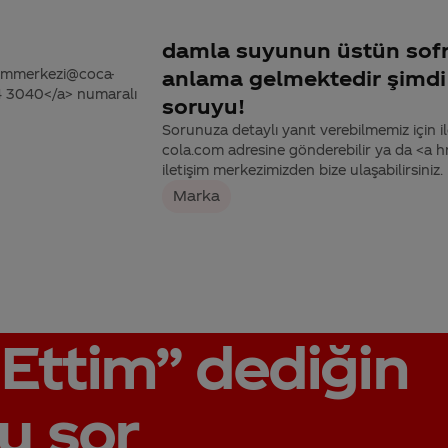
damla suyunun üstün sofr
tisimmerkezi@coca-
anlama gelmektedir şimdi
44 3040</a> numaralı
soruyu!
Sorunuza detaylı yanıt verebilmemiz için ile
cola.com adresine gönderebilir ya da <a
iletişim merkezimizden bize ulaşabilirsiniz.
Marka
Ettim”
dediğin
u sor