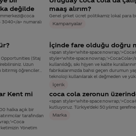
rka değilde
maaş alırım?
tisimmerkezi@coca-
Genel şirket ücret politikamiz lokal para b
44 3040</a> numaralı
Kampanyalar
ür?
İçinde fare olduğu doğru
<span style='white-space:nowrap;'>Coca-C
Opportunities (Staj
style='white-space:nowrap;'>Coca-Cola</s
ebilirsiniz. Uzun
kullanıldığı, sıkı hijyen ve kalite kuralları
bitirmiş öğrenciler...
fabrikalarımızda bahsi geçen durumun ya
teknoloji kullanılarak el değmeden ve yüks
İçerik
ar Kent mi
coca cola zeronun üzerind
<span style='white-space:nowrap;'>Coca-Co
kutluyoruz. Türkiye’deki 50.yılımız şerefin
0 halka açık bir
Marka
yatırımcılar tarafından
owrap;'>Coca-
rketimizin Yönetim