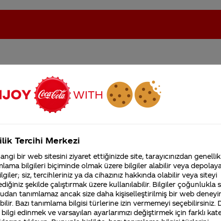
olabı lazım bana
oca-Cola'nın Filistin'de fabr...
Coca-Cola’yı kim buldu?
Kurumsal
ilik Tercihi Merkezi
4355 Soru
ngi bir web sitesini ziyaret ettiğinizde site, tarayıcınızdan genellik
Coca-Cola Şirketi hakk
lama bilgileri biçiminde olmak üzere bilgiler alabilir veya depolayab
merak ettikleriniz.
ı www.coca-coladukkani.com resmi web sitemizden 
lgiler; siz, tercihleriniz ya da cihazınız hakkında olabilir veya siteyi
Fabrikalarımız,
diğiniz şekilde çalıştırmak üzere kullanılabilir. Bilgiler çoğunlukla si
coca-coladukkani.com sitesinde, ürünlerinizi seçip, sep
sertifikalarımız, faaliyet
udan tanımlamaz ancak size daha kişiselleştirilmiş bir web deneyi
gösterdiğimiz ülkeler,
orularınız için
Coca-Cola
Dükkanı Müşteri Hizmetleri’
tarihçemiz ve daha fazla
ilir. Bazı tanımlama bilgisi türlerine izin vermemeyi seçebilirsiniz.
kkani@cci.com.tr e-posta adresinden ulaşabilirsiniz.
 bilgi edinmek ve varsayılan ayarlarımızı değiştirmek için farklı kat