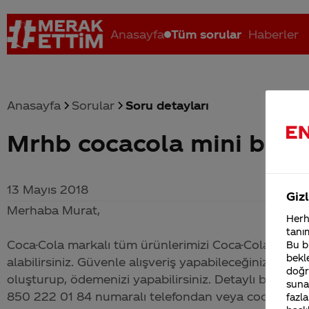
Anasayfa
Tüm sorular
Haberler
Anasayfa
Sorular
Soru detayları
Mrhb cocacola mini buzd
Coca-Cola nerenin malı?
Coca cola İsrail malı mı Yani ...
C
13 Mayıs 2018
Gizl
Merhaba Murat,
Herha
tanım
Coca-Cola
markalı tüm ürünlerimizi
Coca-Cola
Dükkan
Bu bi
bekle
alabilirsiniz. Güvenle alışveriş yapabileceğiniz www.
doğr
oluşturup, ödemenizi yapabilirsiniz. Detaylı bilgi ve s
sunab
850 222 01 84 numaralı telefondan veya coca-coladu
fazla