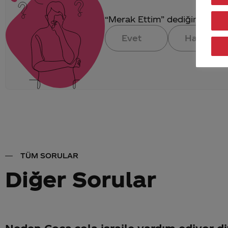
“Merak Ettim” dediğin konuya 
Evet
Hayır
TÜM SORULAR
Diğer Sorular
Neden Coca-cola israile yardım ediyor di