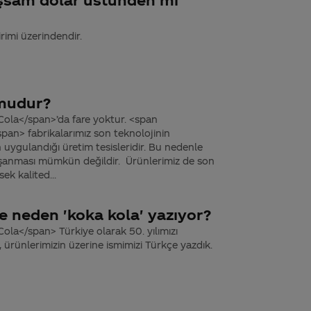
irimi üzerindendir.
 mudur?
ola</span>’da fare yoktur. <span
pan> fabrikalarımız son teknolojinin
nın uygulandığı üretim tesisleridir. Bu nedenle
şanması mümkün değildir. Ürünlerimiz de son
ek kalited...
e neden 'koka kola' yazıyor?
la</span> Türkiye olarak 50. yılımızı
e, ürünlerimizin üzerine ismimizi Türkçe yazdık.