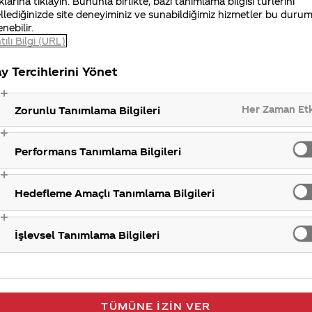
klarına tıklayın. Bununla birlikte, bazı tanımlama bilgisi türlerini
llediğinizde site deneyiminiz ve sunabildiğimiz hizmetler bu duru
iniz Merak Ettim sitemizi ziyaret ettiğiniz için teşekkür
enebilir.
tılı Bilgi (URL)
y Tercihlerini Yönet
Coca-Cola
Her Zaman Et
Zorunlu Tanımlama Bilgileri
Performans Tanımlama Bilgileri
Hedefleme Amaçlı Tanımlama Bilgileri
İşlevsel Tanımlama Bilgileri
TÜMÜNE İZIN VER