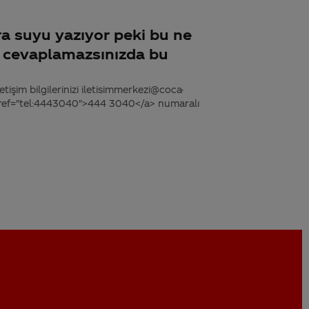
a suyu yazıyor peki bu ne
 cevaplamazsınızda bu
tişim bilgilerinizi iletisimmerkezi@coca-
 href="tel:4443040">444 3040</a> numaralı