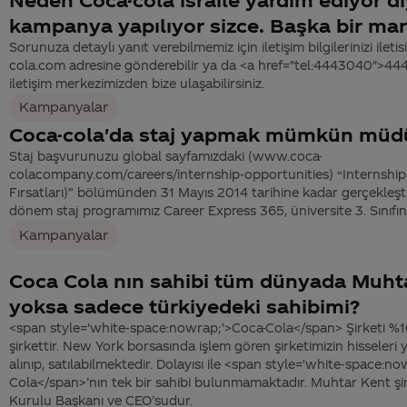
kampanya yapılıyor sizce. Başka bir ma
Sorunuza detaylı yanıt verebilmemiz için iletişim bilgilerinizi ile
cola.com adresine gönderebilir ya da <a href="tel:4443040">4
iletişim merkezimizden bize ulaşabilirsiniz.
Kampanyalar
Coca-cola'da staj yapmak mümkün müd
Staj başvurunuzu global sayfamızdaki (www.coca-
colacompany.com/careers/internship-opportunities) “Internship 
Fırsatları)” bölümünden 31 Mayıs 2014 tarihine kadar gerçekleştir
dönem staj programımız Career Express 365, üniversite 3. Sınıfını 
Kampanyalar
Coca Cola nın sahibi tüm dünyada Muht
yoksa sadece türkiyedeki sahibimi?
<span style='white-space:nowrap;'>Coca-Cola</span> Şirketi %10
şirkettir. New York borsasında işlem gören şirketimizin hisseleri 
alınıp, satılabilmektedir. Dolayısı ile <span style='white-space:n
Cola</span>’nın tek bir sahibi bulunmamaktadır. Muhtar Kent şi
Kurulu Başkanı ve CEO’sudur.