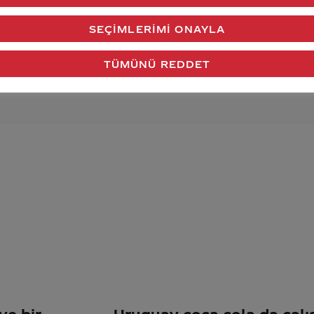
verdiğimiz cevap aklındaki soru işaretlerini giderdi 
SEÇIMLERIMI ONAYLA
Gönder
TÜMÜNÜ REDDET
ye bir
Uruguay coca cola da çal