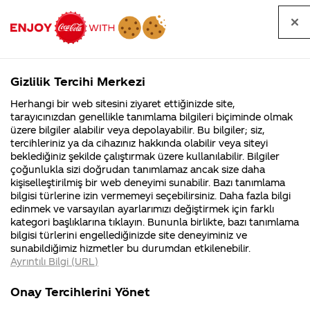
Tüm
Arama
Anasayfa
Haberler
Kapat
sorular
yap
Gizlilik Tercihi Merkezi
Arama yap
Herhangi bir web sitesini ziyaret ettiğinizde site,
Anasayfa
Sorular
Soru detayları
tarayıcınızdan genellikle tanımlama bilgileri biçiminde olmak
üzere bilgiler alabilir veya depolayabilir. Bu bilgiler; siz,
Coca-
Coca-
Kategoriler
Coca-Cola
Coca cola
kola
tercihleriniz ya da cihazınız hakkında olabilir veya siteyi
Cola'nın
Cola’yı
nerenin
İsrail malı mı
Filistin'de
kim
beklediğiniz şekilde çalıştırmak üzere kullanılabilir. Bilgiler
malı?
Yani ...
fabr...
buldu?
çoğunlukla sizi doğrudan tanımlamaz ancak size daha
dolaplarının
kişiselleştirilmiş bir web deneyimi sunabilir. Bazı tanımlama
Kurumsal
Kamp
bilgisi türlerine izin vermemeyi seçebilirsiniz. Daha fazla bilgi
soğutmadan
edinmek ve varsayılan ayarlarımızı değiştirmek için farklı
4355 Soru
90 Soru
kategori başlıklarına tıklayın. Bununla birlikte, bazı tanımlama
sadece ışık
Coca-Cola
Kampany
bilgisi türlerini engellediğinizde site deneyiminiz ve
Şirketi
hakkınd
sunabildiğimiz hizmetler bu durumdan etkilenebilir.
hakkında
ettikleri
özelliği
Ayrıntılı Bilgi (URL)
merak
Kampan
ettikleriniz.
koşulları
Kurumsal
Kampany
varmı varsa
Fabrikalarımız,
kampany
Onay Tercihlerini Yönet
sertifikalarımız,
tarihleri
4355 Soru
90 Soru
faaliyet
temini v