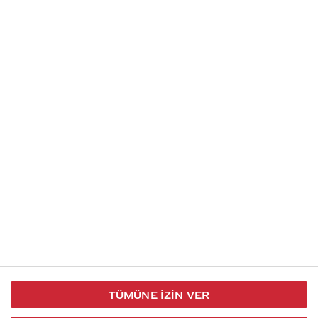
Soru gönder
İletişim
Takip et
S.S.S
Kullanım
444 30 40
X / Twitter
Koşulları
Coca-Cola İletişim
Facebook
Merkezi
Veri Koruma
iletisimmerkezi@coca-
ve Gizlilik
cola.com
TÜMÜNE İZIN VER
Bilgi