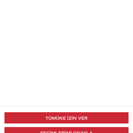
Soru gönder
İletişim
Takip et
S.S.S
Kullanım
444 30 40
X / Twitter
Koşulları
Coca-Cola İletişim
Facebook
Merkezi
Veri Koruma
iletisimmerkezi@coca-
ve Gizlilik
cola.com
TÜMÜNE İZIN VER
Bilgi
Toplumu
SEÇIMLERIMI ONAYLA