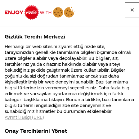
Tüm
Arama
Anasayfa
Haberler
Kapat
sorular
yap
Gizlilik Tercihi Merkezi
Arama yap
Herhangi bir web sitesini ziyaret ettiğinizde site,
Anasayfa
Sorular
Soru detayları
tarayıcınızdan genellikle tanımlama bilgileri biçiminde olmak
üzere bilgiler alabilir veya depolayabilir. Bu bilgiler; siz,
Coca-
Coca-
Kategoriler
Coca-Cola
Coca cola
Diet kola
tercihleriniz ya da cihazınız hakkında olabilir veya siteyi
Cola'nın
Cola’yı
nerenin
İsrail malı mı
Filistin'de
kim
beklediğiniz şekilde çalıştırmak üzere kullanılabilir. Bilgiler
malı?
Yani ...
fabr...
buldu?
çoğunlukla sizi doğrudan tanımlamaz ancak size daha
kilo
kişiselleştirilmiş bir web deneyimi sunabilir. Bazı tanımlama
Kurumsal
Kamp
bilgisi türlerine izin vermemeyi seçebilirsiniz. Daha fazla bilgi
yaparmi
edinmek ve varsayılan ayarlarımızı değiştirmek için farklı
4355 Soru
90 Soru
kategori başlıklarına tıklayın. Bununla birlikte, bazı tanımlama
Coca-Cola
Kampany
bilgisi türlerini engellediğinizde site deneyiminiz ve
Şirketi
hakkınd
15
sunabildiğimiz hizmetler bu durumdan etkilenebilir.
hakkında
ettikleri
Mart
Ayrıntılı Bilgi (URL)
merak
Kampan
2018
ettikleriniz.
koşulları
Kurumsal
Kampanyalar
Fabrikalarımız,
kampany
Merhaba,
Onay Tercihlerini Yönet
sertifikalarımız,
tarihleri
4355 Soru
90 Soru
faaliyet
temini v