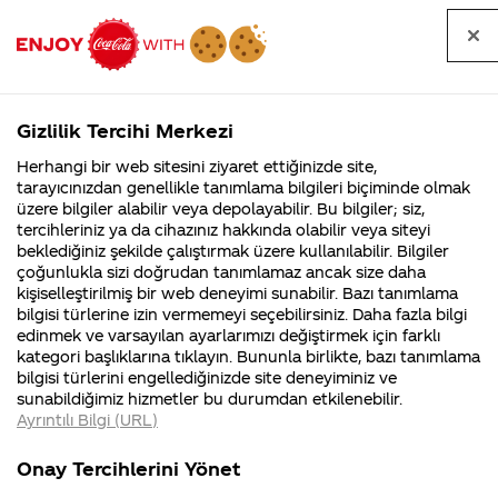
Tüm
Arama
Anasayfa
Haberler
Kapat
sorular
yap
Gizlilik Tercihi Merkezi
Arama yap
Herhangi bir web sitesini ziyaret ettiğinizde site,
Anasayfa
Sorular
Soru detayları
tarayıcınızdan genellikle tanımlama bilgileri biçiminde olmak
üzere bilgiler alabilir veya depolayabilir. Bu bilgiler; siz,
Coca-
Coca-
Kategoriler
Coca-Cola
Coca cola
her bir Coca
tercihleriniz ya da cihazınız hakkında olabilir veya siteyi
Cola'nın
Cola’yı
nerenin
İsrail malı mı
Filistin'de
kim
beklediğiniz şekilde çalıştırmak üzere kullanılabilir. Bilgiler
malı?
Yani ...
fabr...
buldu?
çoğunlukla sizi doğrudan tanımlamaz ancak size daha
Cola teneke
kişiselleştirilmiş bir web deneyimi sunabilir. Bazı tanımlama
Kurumsal
Kamp
bilgisi türlerine izin vermemeyi seçebilirsiniz. Daha fazla bilgi
kutusunun
edinmek ve varsayılan ayarlarımızı değiştirmek için farklı
4355 Soru
90 Soru
kategori başlıklarına tıklayın. Bununla birlikte, bazı tanımlama
altinda
Coca-Cola
Kampany
bilgisi türlerini engellediğinizde site deneyiminiz ve
Şirketi
hakkınd
sunabildiğimiz hizmetler bu durumdan etkilenebilir.
hakkında
ettikleri
(TETT'nin
Ayrıntılı Bilgi (URL)
merak
Kampan
ettikleriniz.
koşulları
Kurumsal
Kampany
oldugu
Fabrikalarımız,
kampany
Onay Tercihlerini Yönet
sertifikalarımız,
tarihleri
4355 Soru
90 Soru
faaliyet
temini v