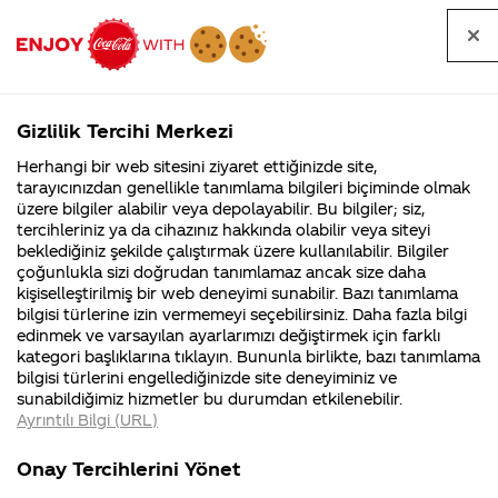
Tüm
Arama
Anasayfa
Haberler
Kapat
sorular
yap
Gizlilik Tercihi Merkezi
Arama yap
Herhangi bir web sitesini ziyaret ettiğinizde site,
Anasayfa
Sorular
Soru detayları
tarayıcınızdan genellikle tanımlama bilgileri biçiminde olmak
üzere bilgiler alabilir veya depolayabilir. Bu bilgiler; siz,
Coca-
Coca-
Kategoriler
Coca-Cola
Coca cola
coca cola
tercihleriniz ya da cihazınız hakkında olabilir veya siteyi
Cola'nın
Cola’yı
nerenin
İsrail malı mı
Filistin'de
kim
beklediğiniz şekilde çalıştırmak üzere kullanılabilir. Bilgiler
malı?
Yani ...
fabr...
buldu?
çoğunlukla sizi doğrudan tanımlamaz ancak size daha
İsrail'e
kişiselleştirilmiş bir web deneyimi sunabilir. Bazı tanımlama
Kurumsal
Kamp
bilgisi türlerine izin vermemeyi seçebilirsiniz. Daha fazla bilgi
maddi
edinmek ve varsayılan ayarlarımızı değiştirmek için farklı
4355 Soru
90 Soru
kategori başlıklarına tıklayın. Bununla birlikte, bazı tanımlama
yardım
Coca-Cola
Kampany
bilgisi türlerini engellediğinizde site deneyiminiz ve
Şirketi
hakkınd
sunabildiğimiz hizmetler bu durumdan etkilenebilir.
hakkında
ettikleri
yapıyormu?
Ayrıntılı Bilgi (URL)
merak
Kampan
ettikleriniz.
koşulları
Kurumsal
Kampanyal
Fabrikalarımız,
kampany
Onay Tercihlerini Yönet
sertifikalarımız,
tarihleri
4355 Soru
90 Soru
21
faaliyet
temini v