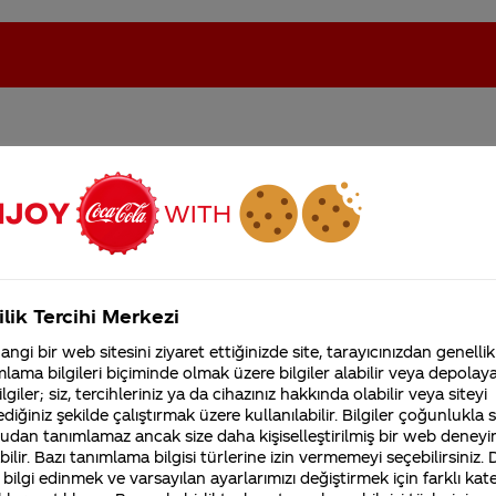
reklam vermek için filme 
oca-Cola'nın Filistin'de fabr...
Coca-Cola’yı kim buldu?
nuz?
Kurumsal
ilik Tercihi Merkezi
4355 Soru
ngi bir web sitesini ziyaret ettiğinizde site, tarayıcınızdan genellik
Coca-Cola Şirketi hakk
lama bilgileri biçiminde olmak üzere bilgiler alabilir veya depolayab
merak ettikleriniz.
lgiler; siz, tercihleriniz ya da cihazınız hakkında olabilir veya siteyi
Fabrikalarımız,
diğiniz şekilde çalıştırmak üzere kullanılabilir. Bilgiler çoğunlukla si
sertifikalarımız, faaliyet
udan tanımlamaz ancak size daha kişiselleştirilmiş bir web deneyi
gösterdiğimiz ülkeler,
tarihçemiz ve daha fazla
ilir. Bazı tanımlama bilgisi türlerine izin vermemeyi seçebilirsiniz.
ait finansal bilgilere www.coca-colacompany.com inte
 bilgi edinmek ve varsayılan ayarlarımızı değiştirmek için farklı kat