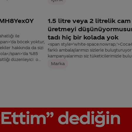
TMH8Yex0Y
1.5 litre veya 2 litrelik c
üretmeyi düşünüyormusun
atlığı ile
tadı hiç bir kolada yok
span>’da böcek yoktur,
<span style='white-space:nowrap;'>Coca-C
ekiler hakkında da sizi
farklı ambalajlarımızı sizlerle buluşturuy
-Cola</span>'da %85
kampanyalarımızı siz tüketicilerimizle bu
tliği düzenleyici o...
Marka
Ettim”
dediğin