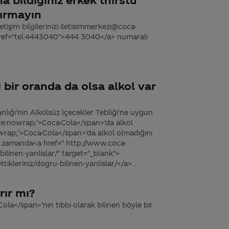
dırmayın
tişim bilgilerinizi iletisimmerkezi@coca-
 href="tel:4443040">444 3040</a> numaralı
i bir oranda da olsa alkol var
nlığı’nın Alkolsüz İçecekler Tebliği’ne uygun
ace:nowrap;'>Coca-Cola</span>’da alkol
ap;'>Coca-Cola</span>'da alkol olmadığını
nı zamanda<a href=" http://www.coca-
ilinen-yanlislar/" target="_blank">
kleriniz/dogru-bilinen-yanlislar/</a>...
rır mı?
la</span>’nın tıbbi olarak bilinen böyle bir