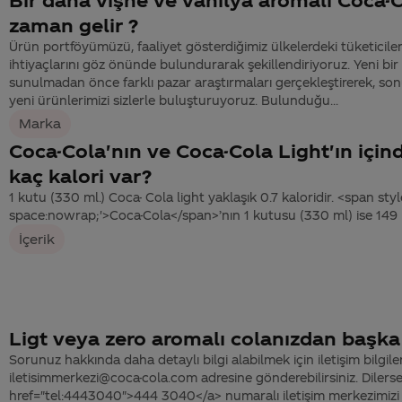
zaman gelir ?
Ürün portföyümüzü, faaliyet gösterdiğimiz ülkelerdeki tüketiciler
ihtiyaçlarını göz önünde bulundurarak şekillendiriyoruz. Yeni bir
sunulmadan önce farklı pazar araştırmaları gerçekleştirerek, son
yeni ürünlerimizi sizlerle buluşturuyoruz. Bulunduğu...
Marka
Coca-Cola'nın ve Coca-Cola Light'ın için
kaç kalori var?
1 kutu (330 ml.) Coca- Cola light yaklaşık 0.7 kaloridir. <span sty
space:nowrap;'>Coca-Cola</span>’nın 1 kutusu (330 ml) ise 149 k
İçerik
Ligt veya zero aromalı colanızdan başka
Sorunuz hakkında daha detaylı bilgi alabilmek için iletişim bilgiler
iletisimmerkezi@coca-cola.com adresine gönderebilirsiniz. Dilerse
href="tel:4443040">444 3040</a> numaralı iletişim merkezimizi 