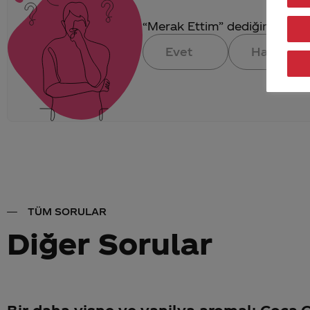
“Merak Ettim” dediğin konuya 
Evet
Hayır
TÜM SORULAR
Diğer Sorular
Bir daha vişne ve vanilya aromalı Coca-C