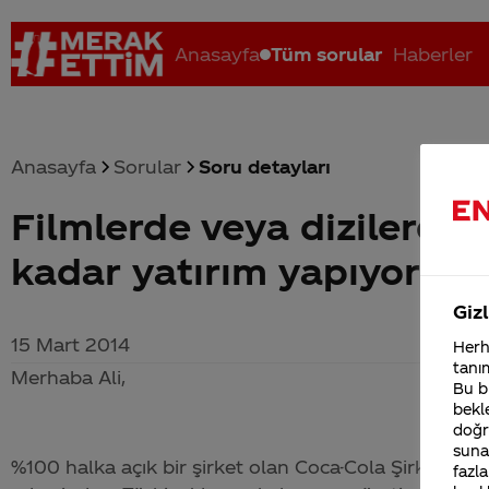
Anasayfa
Tüm sorular
Haberler
Anasayfa
Sorular
Soru detayları
Filmlerde veya dizilerde 
Coca-Cola nerenin malı?
Coca cola İsrail malı mı Yani ...
C
kadar yatırım yapıyorsu
Gizl
15 Mart 2014
Herha
tanım
Merhaba Ali,
Bu bi
bekle
doğr
sunab
%100 halka açık bir şirket olan
Coca-Cola
Şirketi'ne 
fazla