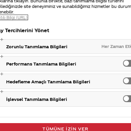
ım ve satış sorumluluğunu üstlenen şişeleyici ortağımı
klarına tıklayın. Bununla birlikte, bazı tanımlama bilgisi türlerini
llediğinizde site deneyiminiz ve sunabildiğimiz hizmetler bu duru
ilişkileri bilgilerine de www.cci.com.tr internet adresin
enebilir.
tılı Bilgi (URL)
y Tercihlerini Yönet
Her Zaman Et
Zorunlu Tanımlama Bilgileri
Performans Tanımlama Bilgileri
Hedefleme Amaçlı Tanımlama Bilgileri
İşlevsel Tanımlama Bilgileri
TÜMÜNE İZIN VER