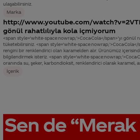
ulaşabilirsiniz.
Marka
http://www.youtube.com/watch?v=2V
gönül rahatlılıyla kola içmiyorum
<span style='white-space:nowrap;'>Coca-Cola</span>’yı gönül rah
tüketebilirsiniz. <span style='white-space:nowrap;'>Coca-Cola</
rengini bir renklendirici olan karamelden alır. Ürünümüz içerisind
bilgilendirmek isteriz. <span style='white-space:nowrap;'>Coca
oranında su, şeker, karbondioksit, renklendirici olarak karamel, asi
İçerik
Sen de
“Merak 