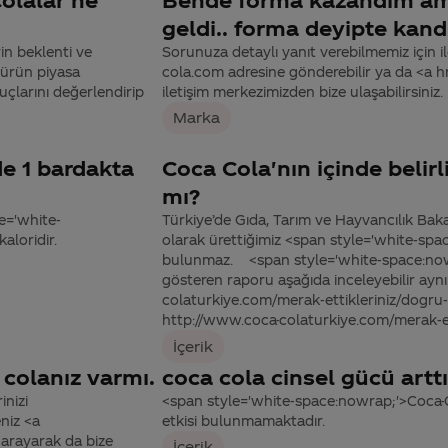
geldi.. forma deyipte kan
in beklenti ve
Sorunuza detaylı yanıt verebilmemiz için ile
 ürün piyasa
cola.com adresine gönderebilir ya da <a
uçlarını değerlendirip
iletişim merkezimizden bize ulaşabilirsiniz.
Marka
de 1 bardakta
Coca Cola'nın içinde belirl
mı?
le='white-
Türkiye’de Gıda, Tarım ve Hayvancılık Baka
aloridir.
olarak ürettiğimiz <span style='white-sp
bulunmaz. <span style='white-space:nowr
gösteren raporu aşağıda inceleyebilir ay
colaturkiye.com/merak-ettikleriniz/dogru-b
http://www.coca-colaturkiye.com/merak-etti
İçerik
 colanız varmı.
coca cola cinsel gücü arttı
inizi
<span style='white-space:nowrap;'>Coca-Co
niz <a
etkisi bulunmamaktadır.
arayarak da bize
İçerik